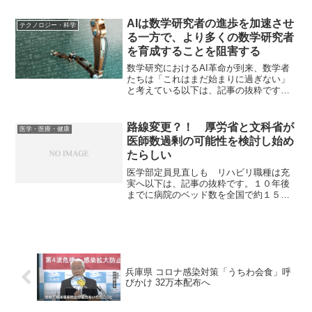
鳥で、他のカラスと比べると小柄でほっ
そりとしています。 顔や頭上、喉は黒
AIは数学研究者の進歩を加速させ
テクノロジー・科学
く、首から腹部・背部に...
る一方で、より多くの数学研究者
を育成することを阻害する
数学研究におけるAI革命が到来、数学者
たちは「これはまだ始まりに過ぎない」
と考えている以下は、記事の抜粋です。
2025年の7月、Googleが開発する
AI「Gemini Deep Think」の強化版をはじ
めとする複数のAIが、世界最高峰の...
路線変更？！ 厚労省と文科省が
医学・医療・健康
医師数過剰の可能性を検討し始め
たらしい
医学部定員見直しも リハビリ職種は充
実へ以下は、記事の抜粋です。１０年後
までに病院のベッド数を全国で約１５万
床減らすとの政府目標に伴い、厚生労働
省と文部科学省は医師数が今後過剰にな
る可能性もあるとみて、大学医学部の入
学定員数の見直しに向け検...
兵庫県 コロナ感染対策「うちわ会食」呼
びかけ 32万本配布へ