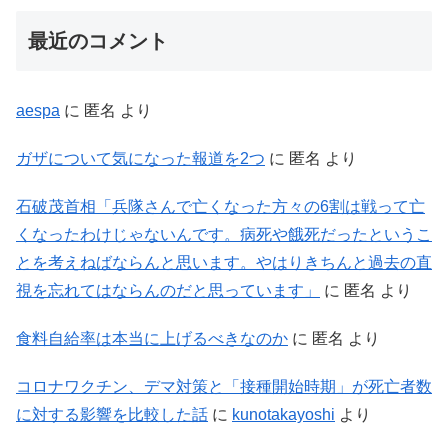
最近のコメント
aespa
に
匿名
より
ガザについて気になった報道を2つ
に
匿名
より
石破茂首相「兵隊さんで亡くなった方々の6割は戦って亡
くなったわけじゃないんです。病死や餓死だったというこ
とを考えねばならんと思います。やはりきちんと過去の直
視を忘れてはならんのだと思っています」
に
匿名
より
食料自給率は本当に上げるべきなのか
に
匿名
より
コロナワクチン、デマ対策と「接種開始時期」が死亡者数
に対する影響を比較した話
に
kunotakayoshi
より