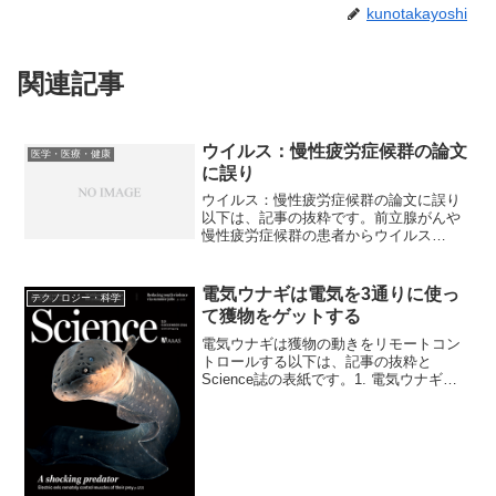
kunotakayoshi
関連記事
ウイルス：慢性疲労症候群の論文
医学・医療・健康
に誤り
ウイルス：慢性疲労症候群の論文に誤り
以下は、記事の抜粋です。前立腺がんや
慢性疲労症候群の患者からウイルス
「XMRV」が高率で検出されたとの成果
は誤りの可能性が高いとする解析を、米
国立がん研究所などがまとめ、5月31日付
電気ウナギは電気を3通りに使っ
テクノロジー・科学
の米科学誌サイエンス（...
て獲物をゲットする
電気ウナギは獲物の動きをリモートコン
トロールする以下は、記事の抜粋と
Science誌の表紙です。1. 電気ウナギは
連続放電の前に2-3発の短い放電を行う2.
電気ウナギの1回の放電は獲物の筋を1回
収縮させる3. 2-3発の放電によって獲物
の...