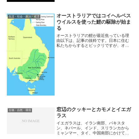
オーストラリアではコイヘルペス
生活・社会・政治・経済
ウイルスを使った鯉の駆除が始ま
る
オーストラリアの鯉が最近焦っている理
由以下は、記事の抜粋です。日本に住む
私たちからするとビックリですが、オー
ストラリアでは鯉は嫌われ物なようで
す。鯉は「オーストラリア最悪の淡水有
害生物」と呼ばれており、なんと年間約
405億円（3億8000万...
窓辺のクッキーとカモメとイエガ
生物・自然・環境
ラス
イエガラスは、イラン南部、パキスタ
ン、ネパール、インド、スリランカから
ミャンマー、タイ、中国南部にかけて分
布する体長約40cmのカラス科カラス属の