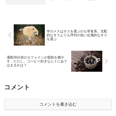
か？ 残った水分は細菌が繁殖する原因
となるため、定期的に殺菌することが大
切です。スポンジの清潔さを保つ簡単な
方法を紹介します。・スポ...
羊のメスはオスを選ぶのも草食系。支配
的なオスよりも序列の低い従属的なオス
を選ぶ
運動30分前のカフェインが脂肪を燃や
す…ただし、コーヒー好きなヒトにあて
はまるかは？
コメント
コメントを書き込む