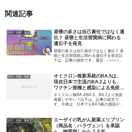
関連記事
昼寝の多さは自己責任ではなく遺
医学・医療・健康
伝？ 昼寝と生活習慣病に関わる
遺伝子を発見
昼寝の多さは自己責任ではなく遺伝？ 昼
寝と生活習慣病に関わる遺伝子を発見以
下は、記事の抜粋です。最近、ハーバー
ド大学の研究グループが昼寝の頻度と関
連する遺伝子を多数見つけ、その多くが
生活習慣病と関連していることを明らか
オミクロン株新系統のBA.5は、
医学・医療・健康
にした。この研究は約5...
現在日本で主流のBA.2よりも、
ワクチン接種と感染による免疫か
ら逃避しやすい
オミクロン株BA.4/BA.5、BA.2より免疫
逃避しやすい？以下は、記事の抜水で
す。今後は、日本でもBA.5株の感染が広
まることが予想されます。米国ベス・イ
スラエル・ディーコネス医療センターの
Nicole P. Hachmann氏らが、ワ...
エーザイの乳がん新薬エリブリン
医学・医療・健康
（商品名：ハラヴェン）を承認
へ 物質探しから２５年