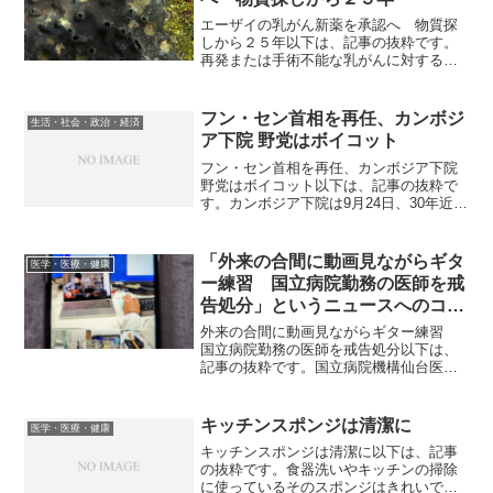
エーザイの乳がん新薬を承認へ 物質探
しから２５年以下は、記事の抜粋です。
再発または手術不能な乳がんに対するエ
ーザイの抗がん剤「ハラヴェン」（一般
名エリブリンメシル酸塩）について、厚
生労働省の医薬品第2部会は1月20日、製
フン・セン首相を再任、カンボジ
生活・社会・政治・経済
造販売を承認してよい...
ア下院 野党はボイコット
フン・セン首相を再任、カンボジア下院
野党はボイコット以下は、記事の抜粋で
す。カンボジア下院は9月24日、30年近い
長期政権を維持しているフン・セン
（Hun Sen）首相を再任した。任期は5
年。野党は総選挙に不正があったとして
「外来の合間に動画見ながらギタ
医学・医療・健康
新たな抗議デモ...
ー練習 国立病院勤務の医師を戒
告処分」というニュースへのコメ
ント
外来の合間に動画見ながらギター練習
国立病院勤務の医師を戒告処分以下は、
記事の抜粋です。国立病院機構仙台医療
センターの男性医師が、勤務時間中にギ
ターの練習を繰り返していたとして、同
機構は2025年6月19日、男性医師の戒告
キッチンスポンジは清潔に
医学・医療・健康
処分を発表した。男...
キッチンスポンジは清潔に以下は、記事
の抜粋です。食器洗いやキッチンの掃除
に使っているそのスポンジはきれいです