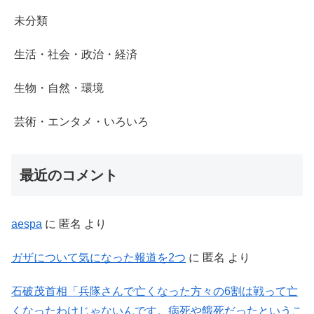
未分類
生活・社会・政治・経済
生物・自然・環境
芸術・エンタメ・いろいろ
最近のコメント
aespa
に
匿名
より
ガザについて気になった報道を2つ
に
匿名
より
石破茂首相「兵隊さんで亡くなった方々の6割は戦って亡
くなったわけじゃないんです。病死や餓死だったというこ