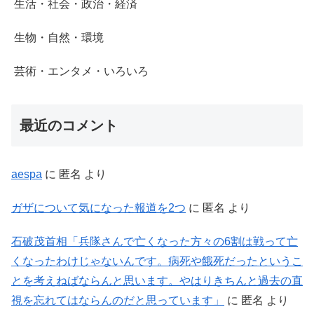
生活・社会・政治・経済
生物・自然・環境
芸術・エンタメ・いろいろ
最近のコメント
aespa
に
匿名
より
ガザについて気になった報道を2つ
に
匿名
より
石破茂首相「兵隊さんで亡くなった方々の6割は戦って亡
くなったわけじゃないんです。病死や餓死だったというこ
とを考えねばならんと思います。やはりきちんと過去の直
視を忘れてはならんのだと思っています」
に
匿名
より