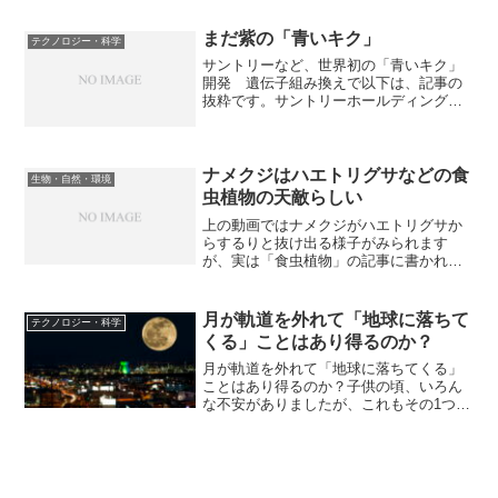
まだ紫の「青いキク」
テクノロジー・科学
サントリーなど、世界初の「青いキク」
開発 遺伝子組み換えで以下は、記事の
抜粋です。サントリーホールディングス
と農林水産省系の花き研究所は9月14日、
世界で初めて青みがかったキクを開発し
たと発表した。遺伝子組み換え技術を使
って赤いキクの色素の...
ナメクジはハエトリグサなどの食
生物・自然・環境
虫植物の天敵らしい
上の動画ではナメクジがハエトリグサか
らするりと抜け出る様子がみられます
が、実は「食虫植物」の記事に書かれて
いるように、食虫植物はナメクジに弱い
そうです。以下は記事の抜粋です。・モ
ウセンゴケはナメクジに弱い・・・！食
月が軌道を外れて「地球に落ちて
テクノロジー・科学
虫植物に関する文献を読んで...
くる」ことはあり得るのか？
月が軌道を外れて「地球に落ちてくる」
ことはあり得るのか？子供の頃、いろん
な不安がありましたが、これもその1つで
した。以下は、記事の抜粋です。月は地
球から約38万4000km離れた軌道を公転
し、質量は約7000京トン以上と推定され
ています。月...