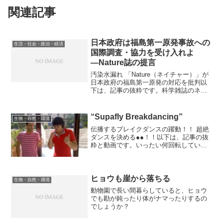
関連記事
日本政府は福島第一原発事故への
生活・社会・政治・経済
国際調査・協力を受け入れよ
―Nature誌の提言
汚染水漏れ 「Nature（ネイチャー）」が
日本政府の福島第一原発の対応を批判以
下は、記事の抜粋です。科学雑誌のネイ
チャー（Nature）が、9月3日に掲載した
福島第一原発に関する論説が話題になっ
ている。日本政府の行動の遅さと、情報
“Supafly Breakdancing”
生物・自然・環境
公開のお...
伝播するブレイクダンスの躍動！！ 超絶
ダンスを決める●●！！以下は、記事の抜
粋と動画です。いったい何回転している
んだ！？と驚嘆すること必至の超絶ブレ
イクダンスの映像。赤いシャツを着た男
からボーダーの服を着た男に伝わったそ
の波動は更に次のダン...
ヒョウも崖から落ちる
生物・自然・環境
動物園で長い間暮らしていると、ヒョウ
でも勘が鈍ったり体がナマったりするの
でしょうか？