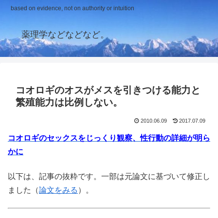
based on evidence, not on authority or intuition
薬理学などなどなど。
コオロギのオスがメスを引きつける能力と
繁殖能力は比例しない。
2010.06.09
2017.07.09
コオロギのセックスをじっくり観察、性行動の詳細が明ら
かに
以下は、記事の抜粋です。一部は元論文に基づいて修正し
ました（
論文をみる
）。