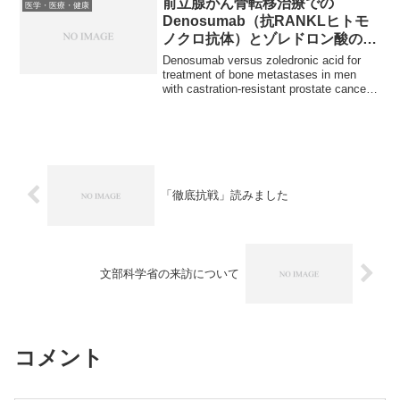
前立腺がん骨転移治療での
医学・医療・健康
いとする論文が7月16日、P...
Denosumab（抗RANKLヒトモ
ノクロ抗体）とゾレドロン酸の比
較
Denosumab versus zoledronic acid for
treatment of bone metastases in men
with castration-resistant prostate cancer:
a ra...
「徹底抗戦」読みました
文部科学省の来訪について
コメント