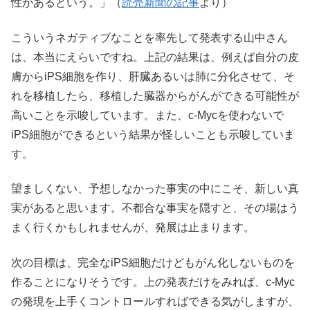
性があるという。」（
読売新聞の記事
より）
こういうネガティブなことを率先して発表する山中さん
は、本当にえらいですね。上記の結果は、例えば自分の皮
膚からiPS細胞を作り、肝臓あるいは肺に分化させて、そ
れを移植したら、移植した臓器からがんができる可能性が
高いことを示唆しています。また、c-Mycを使わないで
iPS細胞ができるという結果が怪しいことも示唆していま
す。
望ましくない、予想しなかった事実の中にこそ、新しい真
実があると思います。不都合な事実を隠すと、その場はう
まく行くかもしれませんが、発展は止まります。
次の目標は、完全なiPS細胞だけどもがん化しないものを
作ることになりそうです。上の発表だけをみれば、c-Myc
の発現を上手くコントロールすればできる気がしますが、