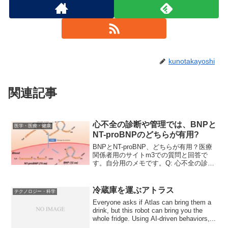
kunotakayoshi
関連記事
心不全の診断や管理では、BNPと
医学・医療・健康
NT-proBNPのどちらが有用?
BNPとNT-proBNP、どちらが有用？医療
関係者用のサイトm3での質問と回答で
す。自分用のメモです。Q: 心不全の診断
や管理では、BNPとNT-proBNPのどちら
が有用でしょうか？A1: ガイドラインで
は、BNP≧100pg/ml ま...
冷蔵庫を運ぶアトラス
テクノロジー・科学
Everyone asks if Atlas can bring them a
drink, but this robot can bring you the
whole fridge. Using AI-driven behaviors,...