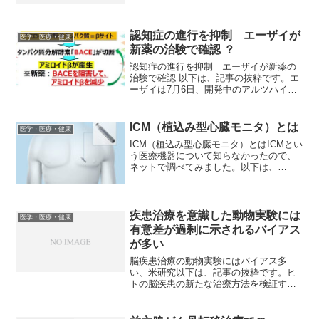
認知症の進行を抑制 エーザイが
医学・医療・健康
新薬の治験で確認 ？
認知症の進行を抑制 エーザイが新薬の
治験で確認 以下は、記事の抜粋です。エ
ーザイは7月6日、開発中のアルツハイマ
ー型認知症治療薬について、症状の進行
を抑える効果が第2相臨床試験（治験）の
大規模試験で確認できたと発表した。認
ICM（植込み型心臓モニタ）とは
医学・医療・健康
知症の原因物質とみ...
ICM（植込み型心臓モニタ）とはICMとい
う医療機器について知らなかったので、
ネットで調べてみました。以下は、
Google AIの説明からの抜粋です。私が聞
いた人は、失神の原因を調べるために使
っていました。4年持つと言われたそうで
す。ICM...
疾患治療を意識した動物実験には
医学・医療・健康
有意差が過剰に示されるバイアス
が多い
脳疾患治療の動物実験にはバイアス多
い、米研究以下は、記事の抜粋です。ヒ
トの脳疾患の新たな治療方法を検証する
ための動物実験にはバイアスが多く、動
物では肯定的な結果が報告された実験
が、ヒトの臨床試験で失敗する事例が多