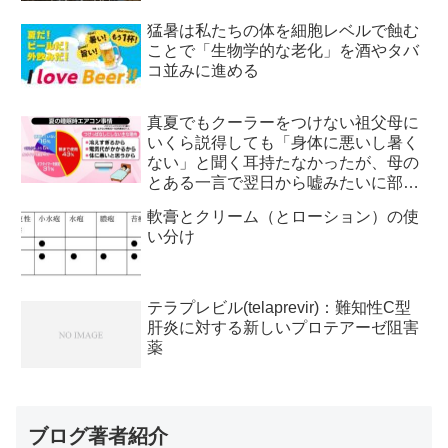
猛暑は私たちの体を細胞レベルで蝕む
ことで「生物学的な老化」を酒やタバ
コ並みに進める
真夏でもクーラーをつけない祖父母に
いくら説得しても「身体に悪いし暑く
ない」と聞く耳持たなかったが、母の
とある一言で翌日から嘘みたいに部屋
が冷えるようになった
軟膏とクリーム（とローション）の使
い分け
テラプレビル(telaprevir)：難知性C型
肝炎に対する新しいプロテアーゼ阻害
薬
ブログ著者紹介