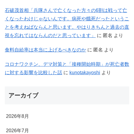
石破茂首相「兵隊さんで亡くなった方々の6割は戦って亡
くなったわけじゃないんです。病死や餓死だったというこ
とを考えねばならんと思います。やはりきちんと過去の直
視を忘れてはならんのだと思っています」
に
匿名
より
食料自給率は本当に上げるべきなのか
に
匿名
より
コロナワクチン、デマ対策と「接種開始時期」が死亡者数
に対する影響を比較した話
に
kunotakayoshi
より
アーカイブ
2026年8月
2026年7月