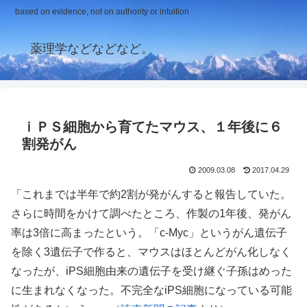
based on evidence, not on authority or intuition
薬理学などなどなど。
ｉＰＳ細胞から育てたマウス、１年後に６
割発がん
2009.03.08
2017.04.29
「これまでは半年で約2割が発がんすると報告していた。
さらに時間をかけて調べたところ、作製の1年後、発がん
率は3倍に高まったという。「c-Myc」というがん遺伝子
を除く3遺伝子で作ると、マウスはほとんどがん化しなく
なったが、iPS細胞由来の遺伝子を受け継ぐ子孫はめった
に生まれなくなった。不完全なiPS細胞になっている可能