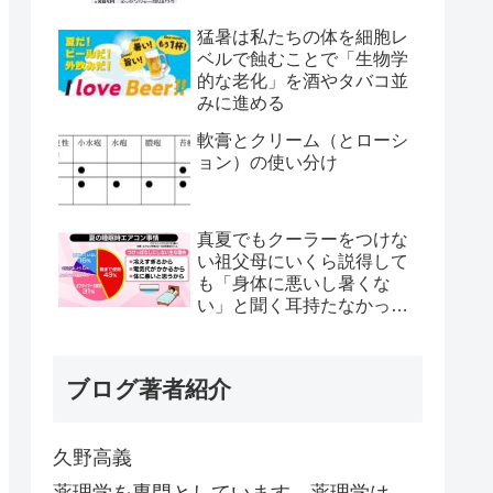
猛暑は私たちの体を細胞レ
ベルで蝕むことで「生物学
的な老化」を酒やタバコ並
みに進める
軟膏とクリーム（とローシ
ョン）の使い分け
真夏でもクーラーをつけな
い祖父母にいくら説得して
も「身体に悪いし暑くな
い」と聞く耳持たなかった
が、母のとある一言で翌日
から嘘みたいに部屋が冷え
るようになった
ブログ著者紹介
久野高義
薬理学を専門としています。薬理学は、