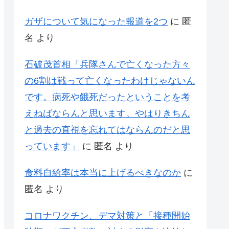
ガザについて気になった報道を2つ
に
匿
名
より
石破茂首相「兵隊さんで亡くなった方々
の6割は戦って亡くなったわけじゃないん
です。病死や餓死だったということを考
えねばならんと思います。やはりきちん
と過去の直視を忘れてはならんのだと思
っています」
に
匿名
より
食料自給率は本当に上げるべきなのか
に
匿名
より
コロナワクチン、デマ対策と「接種開始