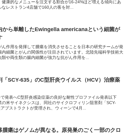
健康的なメニューを注文する割合が16-24%ほど増える傾向にあ
レストラン4店舗で160人の客を対...
単離したEwingella americanaという細菌が
す
がん作用を発揮して腫瘍を消失させることを日本の研究チームが発
腸内細菌とがんの関係性が注目されています。北陸先端科学技術大
類や両生類の腸内細菌が強力な抗がん作用を...
「SCY-635」のC型肝炎ウイルス（HCV）治療薬
会で発表へC型肝炎感染症薬の良好な耐性プロファイル発表以下
の米サイネクシスは、同社のサイクロフィリン阻害剤「SCY-
アブストラクトが受理され、ウィーンで4月...
移腫瘍はゲノムが異なる。原発巣のごく一部のクロ