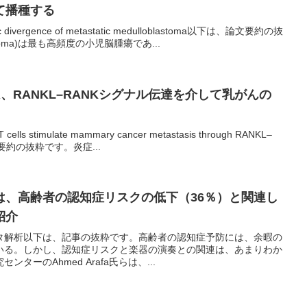
て播種する
enetic divergence of metastatic medulloblastoma以下は、論文要約の抜
stoma)は最も高頻度の小児脳腫瘍であ...
、RANKL–RANKシグナル伝達を介して乳がんの
ry T cells stimulate mammary cancer metastasis through RANKL–
論文要約の抜粋です。炎症...
は、高齢者の認知症リスクの低下（36％）と関連し
紹介
タ解析以下は、記事の抜粋です。高齢者の認知症予防には、余暇の
いる。しかし、認知症リスクと楽器の演奏との関連は、あまりわか
ターのAhmed Arafa氏らは、...