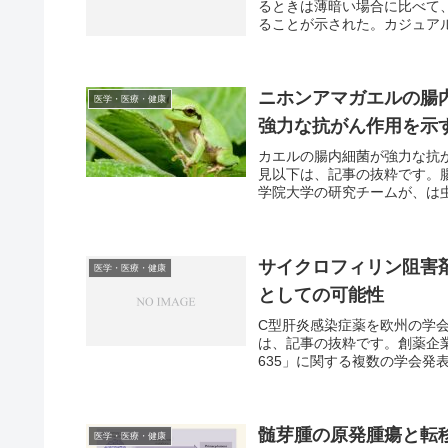
るときは薄暗い場合に比べて、
ることが示された。カジュアルな
ニホンアマガエルの腸内から
医学・医療・健康
強力な抗がん作用を示
カエルの腸内細菌が強力な抗
見以下は、記事の抜粋です。
学院大学の研究チームが、は虫
サイクロフィリン阻害剤
医学・医療・健康
としての可能性
C型肝炎感染症薬を欧州の学
は、記事の抜粋です。創薬企業
635」に関する複数の学会発表
髄芽腫の原発腫瘍と転
医学・医療・健康