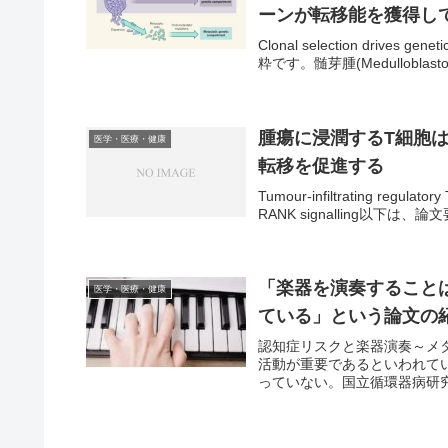
ーンが転移能を獲得し
Clonal selection drives g
粋です。髄芽腫(Medullobla
腫瘍に浸潤するT細胞は
医学・医療・健康
転移を促進する
Tumour-infiltrating regulato
RANK signalling以下は、
「楽器を演奏すること
医学・医療・健康
ている」という論文の
認知症リスクと楽器演奏～メ
活動が重要であるといわれて
っていない。国立循環器病研究セン