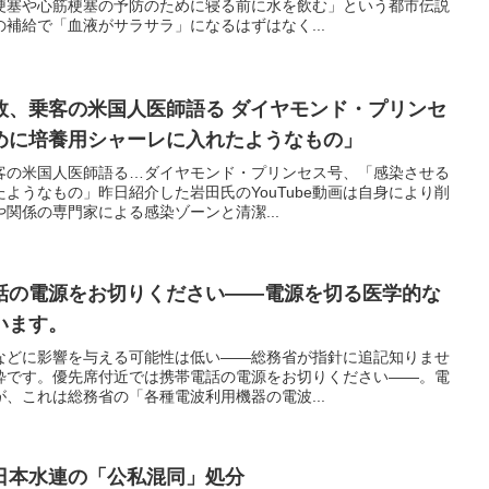
梗塞や心筋梗塞の予防のために寝る前に水を飲む」という都市伝説
補給で「血液がサラサラ」になるはずはなく...
敗、乗客の米国人医師語る ダイヤモンド・プリンセ
めに培養用シャーレに入れたようなもの」
客の米国人医師語る…ダイヤモンド・プリンセス号、「感染させる
ようなもの」昨日紹介した岩田氏のYouTube動画は自身により削
関係の専門家による感染ゾーンと清潔...
話の電源をお切りください――電源を切る医学的な
います。
などに影響を与える可能性は低い――総務省が指針に追記知りませ
粋です。優先席付近では携帯電話の電源をお切りください――。電
、これは総務省の「各種電波利用機器の電波...
日本水連の「公私混同」処分