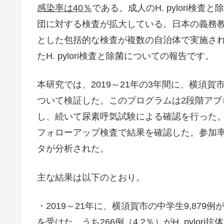
感染率は40％
である。成人のH. pylori
団に対する検査が拡大している。日本の義務
とした包括的な検査が複数の自治体で実施さ
たH. pylori検査と除菌についての報告です。
本研究では、2019～21年の3年間に、横須賀市
ついて検証した。このプログラムは2段階ア
し、続いて尿素呼気試験による確認を行った
フォローアップ検査で結果を確認した。参加
タが分析された。
主な結果は以下のとおり。
・2019～21年に、横須賀市の中学生9,879例が
を受けた。
うち266例（4.2％）がH. pyl