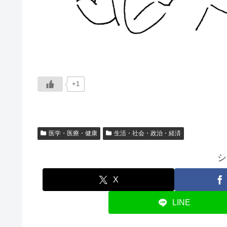
+1
医学・医療・健康
生活・社会・政治・経済
シ
X
LINE