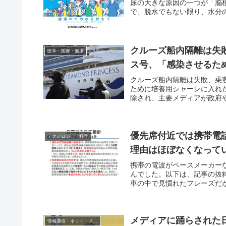
尿の大きな原因の一つが「脳
で、脱水でもない限り、水分の
クルーズ船内隔離は失
医学・医療・健康
ス号、「感染させるた
クルーズ船内隔離は失敗、乗
ために培養用シャーレに入れた
除され、主要メディアが政府や
優先席付近では携帯電
テクノロジー・科学
理由はほぼなくなって
携帯の電波がペースメーカー
んでした。以下は、記事の抜
車の中で見慣れたフレーズだが
メディアに踊らされた
情報通信・ネット・メディア