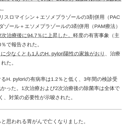
。
リスロマイシン＋エソメプラゾールの3剤併用（PAC
ダゾール＋エソメプラゾールの3剤併用（PAM療法）
2次治療後に94.7％に上昇した。
軽度の有害事象（主
.0％で報告された。
に少なくとも1人のH. pylori陽性の家族がおり
、治療
された。
 pyloriの有病率は1.2％と低く、3年間の検診受
低かった。1次治療および2次治療後の除菌率は全体で
低く、対策の必要性が示唆された。
ると思われる胃がんで亡くなりました。