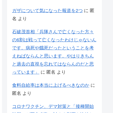
ガザについて気になった報道を2つ
に
匿
名
より
石破茂首相「兵隊さんで亡くなった方々
の6割は戦って亡くなったわけじゃないん
です。病死や餓死だったということを考
えねばならんと思います。やはりきちん
と過去の直視を忘れてはならんのだと思
っています」
に
匿名
より
食料自給率は本当に上げるべきなのか
に
匿名
より
コロナワクチン、デマ対策と「接種開始