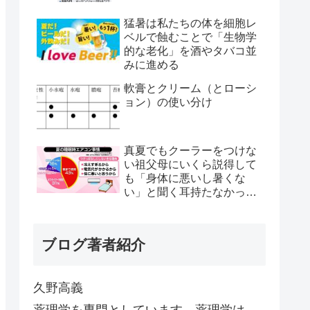
猛暑は私たちの体を細胞レ
ベルで蝕むことで「生物学
的な老化」を酒やタバコ並
みに進める
軟膏とクリーム（とローシ
ョン）の使い分け
真夏でもクーラーをつけな
い祖父母にいくら説得して
も「身体に悪いし暑くな
い」と聞く耳持たなかった
が、母のとある一言で翌日
から嘘みたいに部屋が冷え
るようになった
ブログ著者紹介
久野高義
薬理学を専門としています。薬理学は、