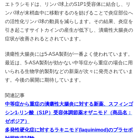
エトラシモドは、リンパ球上のS1P1受容体に結合し、リ
ンパ球が末梢血中に移動するのを妨げることで炎症部位へ
の活性化リンパ球の動員を減らします。その結果、炎症を
引き起こすサイトカインの産生が低下し、潰瘍性大腸炎の
症状が改善されるとされています。
潰瘍性大腸炎には5-ASA製剤が一番よく使われています。
最近は、5-ASA製剤が効かない中等症から重症の場合に用
いられる生物学的製剤などの新薬が次々に発売されていま
す。今後の展開に期待しています。
関連記事
中等症から重症の潰瘍性大腸炎に対する新薬、スフィンゴ
シン1-リン酸（S1P）受容体調節薬オザニモド（商品名：
ゼポジア）
多発性硬化症に対するラキニモド(laquinimod)のプラセボ