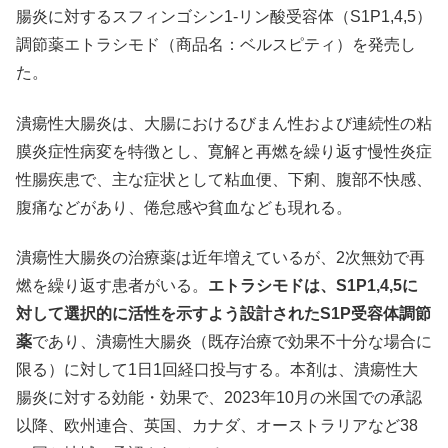
腸炎に対するスフィンゴシン1-リン酸受容体（S1P1,4,5）
調節薬エトラシモド（商品名：ベルスピティ）を発売し
た。
潰瘍性大腸炎は、大腸におけるびまん性および連続性の粘
膜炎症性病変を特徴とし、寛解と再燃を繰り返す慢性炎症
性腸疾患で、主な症状として粘血便、下痢、腹部不快感、
腹痛などがあり、倦怠感や貧血なども現れる。
潰瘍性大腸炎の治療薬は近年増えているが、2次無効で再
燃を繰り返す患者がいる。
エトラシモドは、S1P1,4,5に
対して選択的に活性を示すよう設計されたS1P受容体調節
薬
であり、潰瘍性大腸炎（既存治療で効果不十分な場合に
限る）に対して1日1回経口投与する。本剤は、潰瘍性大
腸炎に対する効能・効果で、2023年10月の米国での承認
以降、欧州連合、英国、カナダ、オーストラリアなど38