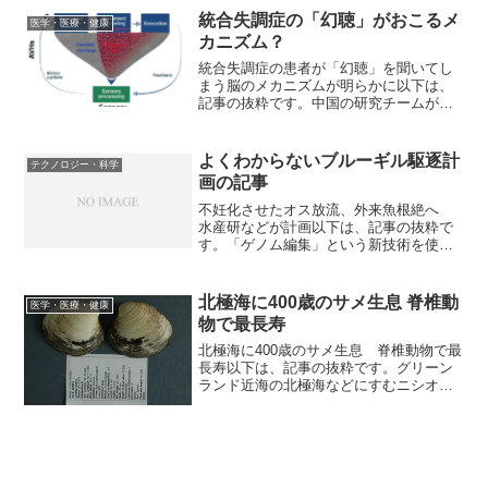
の中で、自身が患うメニエール病によ...
統合失調症の「幻聴」がおこるメ
医学・医療・健康
カニズム？
統合失調症の患者が「幻聴」を聞いてし
まう脳のメカニズムが明らかに以下は、
記事の抜粋です。中国の研究チームが
「統合失調症患者が幻聴を聴くメカニズ
ム」を明らかにしました。中国の上海交
通大学医学部のFuyin Yang氏らは、統合
よくわからないブルーギル駆逐計
テクノロジー・科学
失調症患者が幻聴...
画の記事
不妊化させたオス放流、外来魚根絶へ
水産研などが計画以下は、記事の抜粋で
す。「ゲノム編集」という新技術を使っ
て不妊にした外来魚・ブルーギルを琵琶
湖などに放流し、仲間を根絶させるプロ
ジェクトを、水産研究・教育機構や三重
北極海に400歳のサメ生息 脊椎動
医学・医療・健康
大のグループが進めている...
物で最長寿
北極海に400歳のサメ生息 脊椎動物で最
長寿以下は、記事の抜粋です。グリーン
ランド近海の北極海などにすむニシオン
デンザメは、最高で400年ほど生き、脊椎
動物では最も長寿であることが分かった
と、コペンハーゲン大などのチームが8月
12日付のサイ...