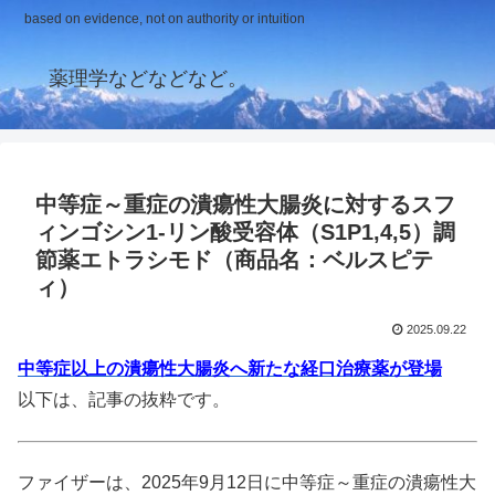
based on evidence, not on authority or intuition
薬理学などなどなど。
中等症～重症の潰瘍性大腸炎に対するスフ
ィンゴシン1-リン酸受容体（S1P1,4,5）調
節薬エトラシモド（商品名：ベルスピテ
ィ）
2025.09.22
中等症以上の潰瘍性大腸炎へ新たな経口治療薬が登場
以下は、記事の抜粋です。
ファイザーは、2025年9月12日に中等症～重症の潰瘍性大