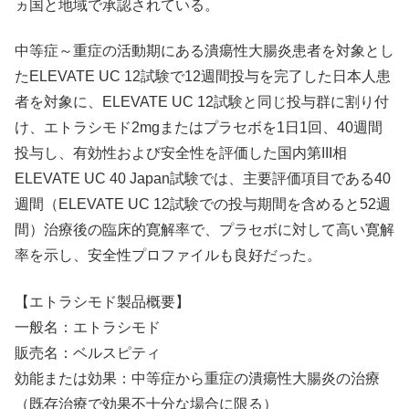
ヵ国と地域で承認されている。
中等症～重症の活動期にある潰瘍性大腸炎患者を対象とし
たELEVATE UC 12試験で12週間投与を完了した日本人患
者を対象に、ELEVATE UC 12試験と同じ投与群に割り付
け、エトラシモド2mgまたはプラセボを1日1回、40週間
投与し、有効性および安全性を評価した国内第III相
ELEVATE UC 40 Japan試験では、主要評価項目である40
週間（ELEVATE UC 12試験での投与期間を含めると52週
間）治療後の臨床的寛解率で、プラセボに対して高い寛解
率を示し、安全性プロファイルも良好だった。
【エトラシモド製品概要】
一般名：エトラシモド
販売名：ベルスピティ
効能または効果：中等症から重症の潰瘍性大腸炎の治療
（既存治療で効果不十分な場合に限る）