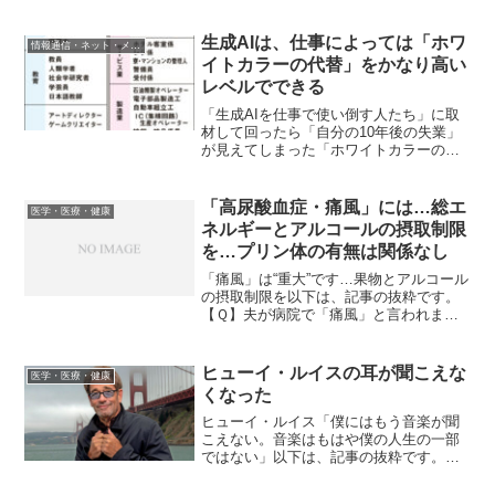
生成AIは、仕事によっては「ホワ
情報通信・ネット・メディア
イトカラーの代替」をかなり高い
レベルでできる
「生成AIを仕事で使い倒す人たち」に取
材して回ったら「自分の10年後の失業」
が見えてしまった「ホワイトカラーの仕
事の大半がAIに奪われる」いうすごい話
ですが現実味があります。以下は、抜粋
です。ChatGPTの発表から、1年が経過し
「高尿酸血症・痛風」には…総エ
医学・医療・健康
ようとして...
ネルギーとアルコールの摂取制限
を…プリン体の有無は関係なし
「痛風」は“重大”です…果物とアルコール
の摂取制限を以下は、記事の抜粋です。
【Ｑ】夫が病院で「痛風」と言われまし
た。普段の生活にはどんな注意が必要で
しょうか？【Ａ】尿酸の元となるのはプ
リン体という物質で、これはレバーや干
ヒューイ・ルイスの耳が聞こえな
医学・医療・健康
し魚などに多く含まれ...
くなった
ヒューイ・ルイス「僕にはもう音楽が聞
こえない。音楽はもはや僕の人生の一部
ではない」以下は、記事の抜粋です。ヒ
ューイ・ルイス（Huey Lewis／76歳）は
『Inside of You』の新しいインタビュー