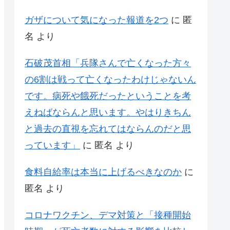
ガザについて気になった報道を2つ
に
匿
名
より
石破茂首相「兵隊さんで亡くなった方々
の6割は戦って亡くなったわけじゃないん
です。病死や餓死だったということを考
えねばならんと思います。やはりきちん
と過去の直視を忘れてはならんのだと思
っています」
に
匿名
より
食料自給率は本当に上げるべきなのか
に
匿名
より
コロナワクチン、デマ対策と「接種開始