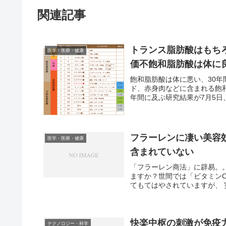
関連記事
トランス脂肪酸はもち
医学・医療・健康
価不飽和脂肪酸は体に
飽和脂肪酸は体に悪い、30年
ド、赤身肉などに含まれる飽
年間に及ぶ研究結果が7月5日
フラーレンに凄い美容効
医学・医療・健康
含まれていない
「フラーレン商法」に辟易。
ますか？世間では「ビタミン
てもてはやされていますが、 
快楽中枢の刺激が免疫
テクノロジー・科学