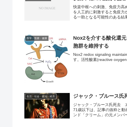
快楽中枢への刺激、免疫力高
を人工的に刺激すると免疫力
る一助となる可能性のある結果だという
Nox2を介する酸化還
医学・医療・健康
胞群を維持する
Nox2 redox signaling main
す。活性酸素(reactive oxygen 
ジャック・ブルース氏
生活・社会・政治・経済
ジャック・ブルース氏死去 
71歳以下は、記事の抜粋と動
ンド「クリーム」の元メンバー