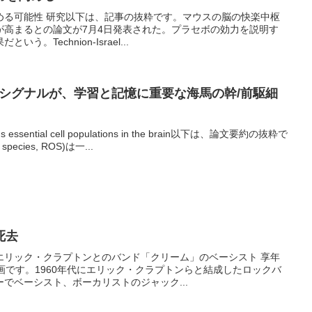
める可能性 研究以下は、記事の抜粋です。マウスの脳の快楽中枢
が高まるとの論文が7月4日発表された。プラセボの効力を説明す
。Technion-Israel...
元シグナルが、学習と記憶に重要な海馬の幹/前駆細
tains essential cell populations in the brain以下は、論文要約の抜粋で
species, ROS)は一...
死去
エリック・クラプトンとのバンド「クリーム」のベーシスト 享年
画です。1960年代にエリック・クラプトンらと結成したロックバ
でベーシスト、ボーカリストのジャック...