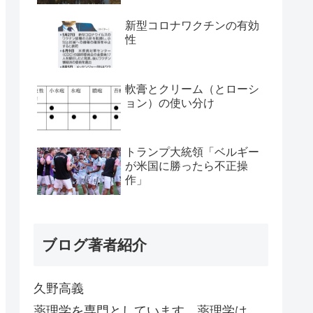
新型コロナワクチンの有効
性
軟膏とクリーム（とローシ
ョン）の使い分け
トランプ大統領「ベルギー
が米国に勝ったら不正操
作」
ブログ著者紹介
久野高義
薬理学を専門としています。薬理学は、