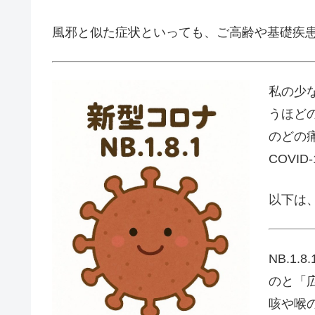
風邪と似た症状といっても、ご高齢や基礎疾
私の少
うほど
のどの
COVI
以下は、
NB.1
のと「
咳や喉