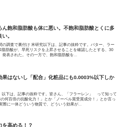
ろん飽和脂肪酸も体に悪い。不飽和脂肪酸とくに多
良い。
間の調査で裏付け 米研究以下は、記事の抜粋です。バター、ラー
和脂肪酸が、早死リスクを上昇させることを確認したとする、30
、発表された。その一方で、飽和脂肪酸を...
果はないし「配合」化粧品にも0.0003%以下しか
。以下は、記事の抜粋です。皆さん、「フラーレン」 って知って
Cの何百倍の抗酸化力！」とか「ノーベル賞受賞成分！」とか言っ
実際に一体どういう物質で、どういう効果が...
力を高める！？