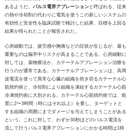
あるようだ。
パルス電界アブレーション
と呼ばれる、従来
の熱や冷却剤の代わりに電気を使うこの新しいシステムの
有効性と安全性を臨床試験で検討した結果、目標を上回る
結果が得られたことが報告された。
心房細動では、疲労感や胸痛などの症状が生じるが、最も
重要なのは脳卒中リスクが高まることである。心房細動に
対しては、薬物療法か、カテーテルアブレーション治療を
行うのが通常である。カテーテルアブレーションは、高周
波電流を使って異常な心臓の組織を焼き切るカテーテル心
筋焼灼術と、冷却剤により組織を凍結するカテーテル心筋
冷凍焼灼術に大別される。カテーテル心筋焼灼術では、処
置に2〜3時間（時にはそれ以上）を要し、ターゲットと
する組織の周囲にまでダメージを与えてしまうことがある
という。これに対して、わずか30秒ほどのパルス電流を
流して行うパルス電界アブレーションにかかる時間は1時