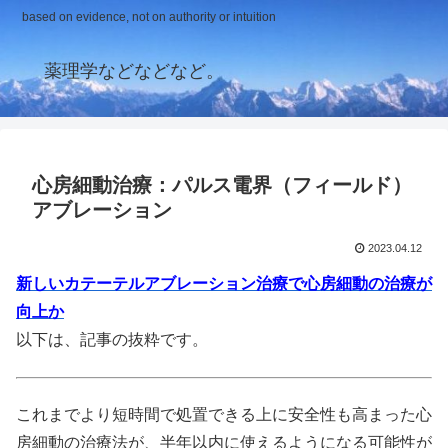
based on evidence, not on authority or intuition
薬理学などなどなど。
心房細動治療：パルス電界（フィールド）
アブレーション
2023.04.12
新しいカテーテルアブレーション治療で心房細動の治療が
向上か
以下は、記事の抜粋です。
これまでより短時間で処置できる上に安全性も高まった心
房細動の治療法が、半年以内に使えるようになる可能性が