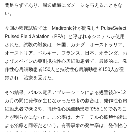
間足らずであり、周辺組織にダメージを与えることもな
い。
今回の臨床試験では、Medtronic社が開発したPulseSelect
Pulsed Field Ablation（PFA）と呼ばれるシステムが使用
された。試験の対象は、米国、カナダ、オーストラリア、
オーストリア、ベルギー、フランス、日本、オランダ、お
よびスペインの薬剤抵抗性心房細動患者で、最終的に、発
作性心房細動患者150人と持続性心房細動患者150人が登
録され、治療を受けた。
その結果、パルス電界アブレーションによる処置後3〜12
カ月の間に発作が生じなかった患者の割合は、発作性心房
細動患者で66.2％、持続性心房細動患者で55.1％であるこ
とが明らかになった。この率は、カテーテル心筋焼灼術に
よる治療と同等だという。有害事象の発生率は、発作性心