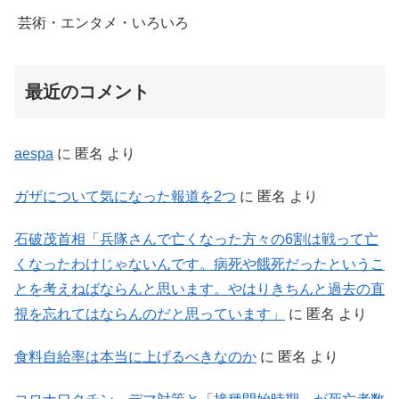
芸術・エンタメ・いろいろ
最近のコメント
aespa
に
匿名
より
ガザについて気になった報道を2つ
に
匿名
より
石破茂首相「兵隊さんで亡くなった方々の6割は戦って亡
くなったわけじゃないんです。病死や餓死だったというこ
とを考えねばならんと思います。やはりきちんと過去の直
視を忘れてはならんのだと思っています」
に
匿名
より
食料自給率は本当に上げるべきなのか
に
匿名
より