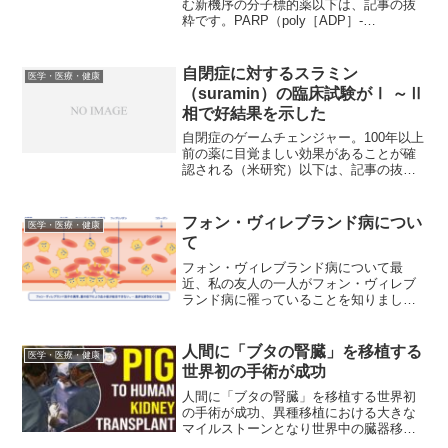
む新機序の分子標的薬以下は、記事の抜
粋です。PARP（poly［ADP］-
ribosepolymerase）阻害薬とは、遺伝性
乳がんや卵巣がんの原因であるBRCA1/2
遺伝子の機能不全によりがん化した...
自閉症に対するスラミン
医学・医療・健康
（suramin）の臨床試験がⅠ ～Ⅱ
相で好結果を示した
自閉症のゲームチェンジャー。100年以上
前の薬に目覚ましい効果があることが確
認される（米研究）以下は、記事の抜粋
です。カリフォルニア大学のロバート・
ナビオ（Robert Naviaux）博士が、1916
年に開発されたスラミンという薬を5～
フォン・ヴィレブランド病につい
医学・医療・健康
1...
て
フォン・ヴィレブランド病について最
近、私の友人の一人がフォン・ヴィレブ
ランド病に罹っていることを知りまし
た。コロナのワクチンを打つ時には出血
が続かないようにする必要があるという
話をされて、「えーっ」と思いました。
人間に「ブタの腎臓」を移植する
医学・医療・健康
この病気については、学生の時...
世界初の手術が成功
人間に「ブタの腎臓」を移植する世界初
の手術が成功、異種移植における大きな
マイルストーンとなり世界中の臓器移植
待ち患者の希望の光に最近の記事で、日