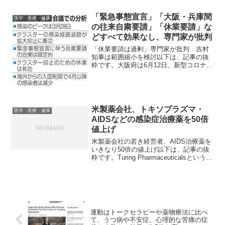
本では同じeGnenesis社の腎臓をサルに
移植するというニュースを紹介しまし
「緊急事態宣言」「大阪・兵庫間
医学・医療・健康
た。以下は、記事の...
の往来自粛要請」「休業要請」な
どすべて効果なし、専門家が批判
「休業要請は過剰」専門家が批判 吉村
知事は範囲縮小を検討以下は、記事の抜
粋です。大阪府は6月12日、新型コロナウ
イルスの専門家会議を開き、これまでの
感染状況や対策についての検証を始め
た。オブザーバーとして参加した専門家2
人は感染のピークは3...
米製薬会社、トキソプラズマ・
医学・医療・健康
AIDSなどの感染症治療薬を50倍
値上げ
米製薬会社の若き経営者、AIDS治療薬を
いきなり50倍の値上げ以下は、記事の抜
粋です。Turing Pharmaceuticalsという製
薬会社が、これまで他社が有してきた
AIDS治療薬「Daraprim」の権利を取得し
た上で、販売価格をい...
運動はトークセラピーや薬物療法に比べ
て、うつ病や不安症、心理的な苦痛の症