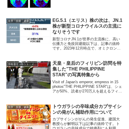
トのドーパミン神経伝達と衝動的性格を
結びつ...
EG.5.1（エリス）株の次は、JN.1
医学・医療・健康
株が新型コロナウイルスの主流に
なりそうです
新型コロナJN.1が世界の主流株に、高い
伝播力と免疫回避能以下は、記事の抜粋
です。2023年12月時点で、オミクロン株
BA.2.86の子孫株であるオミクロン株JN.1
が世界各地で流行を拡大し、JN.1はWHO
により「注目すべき変異株（VOI...
天皇・皇后のフィリピン訪問を特
情報通信・ネット・メディア
集した”THE PHILIPPINE
STAR”の写真特集から
Visit of Japan's emperor, empress in 15
photos"THE PHILIPPINE STAR"は、シェ
アが50%、読者が270万人を超えるフィリ
ピンのトップメディアです。そのメディ
アが天皇・皇后のフィ...
トウガラシの辛味成分カプサイシ
医学・医療・健康
ンの発がん補助作用について
カプサイシンががんの発生促進、建国大
教授らが解明以下は記事の抜粋です。ト
ウガラシの辛味成分で鎮痛剤にも利用さ