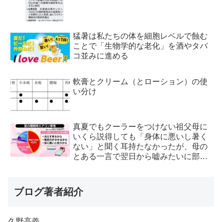
猛暑は私たちの体を細胞レベルで蝕む
ことで「生物学的な老化」を酒やタバ
コ並みに進める
軟膏とクリーム（とローション）の使
い分け
真夏でもクーラーをつけない祖父母に
いくら説得しても「身体に悪いし暑く
ない」と聞く耳持たなかったが、母の
とある一言で翌日から嘘みたいに部屋
が冷えるようになった
ブログ著者紹介
久野高義