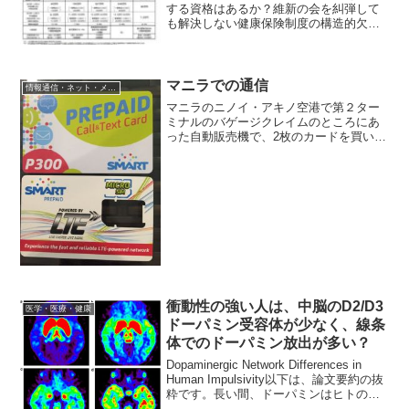
する資格はあるか？維新の会を糾弾して
も解決しない健康保険制度の構造的欠陥
おもしろい視点です。以下は、記事の抜
粋です。立憲民主党と公明党が合流を発
表した日に、日本維新の会がいわゆる
「国保逃れ」をした議員6名...
マニラでの通信
情報通信・ネット・メディア
マニラのニノイ・アキノ空港で第２ター
ミナルのバゲージクレイムのところにあ
った自動販売機で、2枚のカードを買いま
した。下がsimカードで、上がロード（フ
ィリピンではチャージではなく、ロード
とよぶ）用のカードです。simカードは、
通常サイズのシ...
衝動性の強い人は、中脳のD2/D3
医学・医療・健康
ドーパミン受容体が少なく、線条
体でのドーパミン放出が多い？
Dopaminergic Network Differences in
Human Impulsivity以下は、論文要約の抜
粋です。長い間、ドーパミンはヒトの衝
動性と関連があると思われてきたが、ヒ