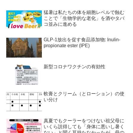
猛暑は私たちの体を細胞レベルで蝕む
ことで「生物学的な老化」を酒やタバ
コ並みに進める
GLP-1放出を促す食品添加物: Inulin-
propionate ester (IPE)
新型コロナワクチンの有効性
軟膏とクリーム（とローション）の使
い分け
真夏でもクーラーをつけない祖父母に
いくら説得しても「身体に悪いし暑く
ない」と聞く耳持たなかったが、母の