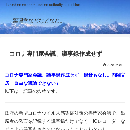
based on evidence, not on authority or intuition
薬理学などなどなど。
コロナ専門家会議、議事録作成せず
2020.06.01
コロナ専門家会議、議事録作成せず、録音もなし。内閣官
房「自由な議論できない」
以下は、記事の抜粋です。
政府の新型コロナウイルス感染症対策の専門家会議で、出
席者の発言を記録する議事録だけでなく、ICレコーダーな
どによる録音もされていなかったことがわかった。