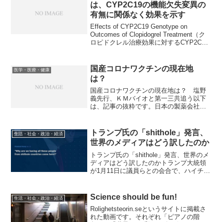
現場における感染対策の...
は、CYP2C19の機能欠失変異の
有無に関係なく効果を示す
Effects of CYP2C19 Genotype on
Outcomes of Clopidogrel Treatment（ク
ロピドクレル治療効果に対するCYP2C19
遺伝型の影響）以下は、論文の要約で
す。背景：CYP2C19の機能欠...
国産コロナワクチンの現在地
医学・医療・健康
は？
国産コロナワクチンの現在地は？ 塩野
義先行、ＫＭバイオと第一三共追う以下
は、記事の抜粋です。日本の製薬会社に
よる新型コロナウイルスワクチン開発レ
ースが終盤に差し掛かろうとしている。
国内を中心に後期の臨床試験（治験）に
トランプ氏の「shithole」発言、
生活・社会・政治・経済
進む企業が増え、「国産ワ...
世界のメディアはどう訳したのか
トランプ氏の「shithole」発言、世界のメ
ディアはどう訳したのかトランプ大統領
が1月11日に議員らとの会合で、ハイチや
アフリカの諸国から移民を受け入れる必
要性に疑問を呈し、下品な言葉を使って
一部の諸国を「shithole」と呼んだとさ
Science should be fun!
生活・社会・政治・経済
れ...
Rolighetsteorin.seというサイトに掲載さ
れた動画です。それぞれ「ピアノの階