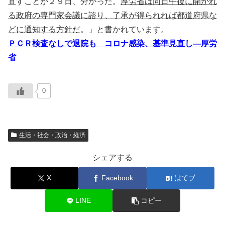
直すことが２９日、分かった。
厚労省は同日午後に開かれ
る政府の専門家会議に諮り、了承が得られれば都道府県な
どに通知する方針だ
。」と書かれています。
ＰＣＲ検査なしで退院も コロナ感染、基準見直し―厚労
省
0
生活・社会・政治・経済
シェアする
X
Facebook
はてブ
LINE
コピー