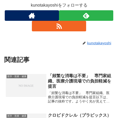
kunotakayoshiをフォローする
kunotakayoshi
関連記事
「頻繁な消毒は不要」 専門家組
医学・医療・健康
織、医療介護現場での負担軽減を
提言
「頻繁な消毒は不要」 専門家組織、医
療介護現場での負担軽減を提言以下は、
記事の抜粋です。ようやく光が見えてき
ました。厚生労働省に新型コロナウイル
ス対策を助言する専門家組織（アドバイ
ザリーボード）は6月8日、医療や介護の
クロピドクレル（プラビックス）
医学・医療・健康