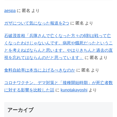
aespa
に
匿名
より
ガザについて気になった報道を2つ
に
匿名
より
石破茂首相「兵隊さんで亡くなった方々の6割は戦って亡
くなったわけじゃないんです。病死や餓死だったというこ
とを考えねばならんと思います。やはりきちんと過去の直
視を忘れてはならんのだと思っています」
に
匿名
より
食料自給率は本当に上げるべきなのか
に
匿名
より
コロナワクチン、デマ対策と「接種開始時期」が死亡者数
に対する影響を比較した話
に
kunotakayoshi
より
アーカイブ