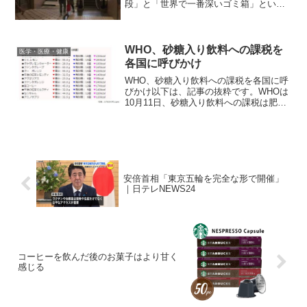
段」と「世界で一番深いゴミ箱」という
タイトルの2つの動画は、"The fun
theory"を証明するための実験のようで
す。動画をみて、Dr. Fer...
WHO、砂糖入り飲料への課税を
医学・医療・健康
各国に呼びかけ
WHO、砂糖入り飲料への課税を各国に呼
びかけ以下は、記事の抜粋です。WHOは
10月11日、砂糖入り飲料への課税は肥満
や糖尿病、虫歯などの健康問題を減らす
ことに効果があるとし、同飲料への課税
を導入するよう世界各国へ呼びかけ
た。"Fiscal ...
安倍首相「東京五輪を完全な形で開催」
｜日テレNEWS24
コーヒーを飲んだ後のお菓子はより甘く
感じる