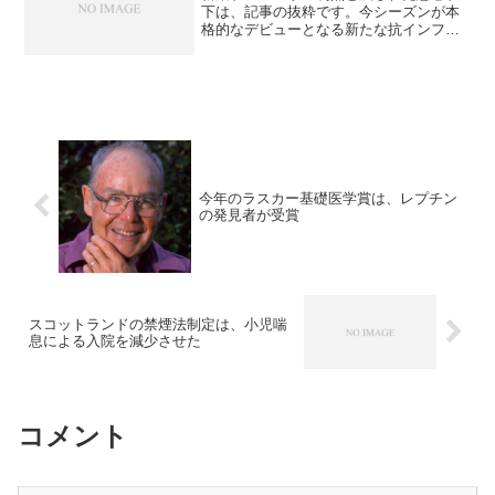
下は、記事の抜粋です。今シーズンが本
格的なデビューとなる新たな抗インフル
エンザ薬のゾフルーザ。1回の内服で治療
が完結する利便性の高さとアドヒアラン
スに優れる点が最大の利点だ。一方、ア
ミノ酸変異株の出現とい...
今年のラスカー基礎医学賞は、レプチン
の発見者が受賞
スコットランドの禁煙法制定は、小児喘
息による入院を減少させた
コメント