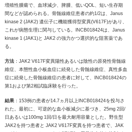
増殖性腫瘍で、血球減少、脾腫、低いQOL、短い生存期
間などが認められる。骨髄線維症患者の約1/2は、Janus
kinase 2 (JAK2) 遺伝子に機能獲得型変異(V617F)があり、
これが病態生理に関与している。INCB018424は、Janus
kinase 1 (JAK1)と JAK2 の強力かつ選択的な阻害薬であ
る。
方法
：JAK2 V617F変異陽性あるいは陰性の原発性骨髄線
維症、本態性血小板血症に続発した骨髄線維症、真性多血
症に続発した骨髄線維症の患者に対して、INCB018424の
第1および第2相試臨床験を行った。
結果
：153例の患者が14.7ヵ月以上INCB018424を投与さ
れた。最初に、可逆的な血小板減少に基づき、25mg 2回/
日あるいは100mg 1回/日を最大耐用容量とした。野生型
JAK2を持つ患者と JAK2 V617F変異を持つ患者で、JAK