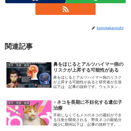
kunotakayoshi
関連記事
鼻をほじるとアルツハイマー病の
医学・医療・健康
リスクが上昇する可能性がある
鼻をほじるとアルツハイマー病のリスク
が上昇する可能性があると研究者が主張
以下は、記事の抜粋です。ウェスタンシ
ドニー大学の研究チームは、「鼻をほじ
ること」がアルツハイマー病のリスクを
高める可能性があるとして、指先に付着
♀ネコを長期に不妊化する遺伝子
医学・医療・健康
したバクテリアやウイルス...
治療
手術しなくてもメスのネコの避妊ができ
る注射が開発される、野良ネコの殺処分
減少に期待以下は、記事の抜粋です。望
子宮や卵管の働きを抑制するホルモンを