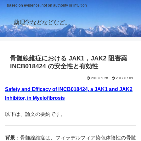
based on evidence, not on authority or intuition
薬理学などなどなど。
骨髄線維症における JAK1，JAK2 阻害薬
INCB018424 の安全性と有効性
2010.09.28
2017.07.09
Safety and Efficacy of INCB018424, a JAK1 and JAK2
Inhibitor, in Myelofibrosis
以下は、論文の要約です。
背景
：骨髄線維症は、フィラデルフィア染色体陰性の骨髄