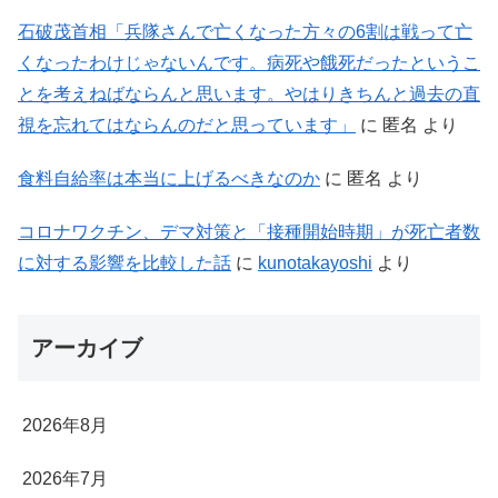
石破茂首相「兵隊さんで亡くなった方々の6割は戦って亡
くなったわけじゃないんです。病死や餓死だったというこ
とを考えねばならんと思います。やはりきちんと過去の直
視を忘れてはならんのだと思っています」
に
匿名
より
食料自給率は本当に上げるべきなのか
に
匿名
より
コロナワクチン、デマ対策と「接種開始時期」が死亡者数
に対する影響を比較した話
に
kunotakayoshi
より
アーカイブ
2026年8月
2026年7月