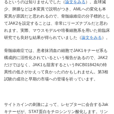
るというのは知りませんでした（
論文をみる
）。血球減
少、脾腫などは本変異で説明がつき、AMLへの変化も本
変異が原因だと思われるので、骨髄線維症の分子標的とし
てJAK2を設定することは、非常にリーズナブルだと思わ
れます。実際、マウスモデルや培養細胞系を用いた前臨床
研究でも良好な結果が得られていました（
論文をみる
）。
骨髄線維症では、患者抹消血の細胞でJAK1キナーゼ系も
構成的に活性化されているという報告があるので、JAK2
だけではなく、JAK1も阻害するというINCB018424の特
異性の低さがかえって良かったのかもしれません。第3相
試験の成功と早期の市場への登場を祈っています。
サイトカインの刺激によって、レセプターに会合するJak
キナーゼが、STAT蛋白をチロシンリン酸化します。リン