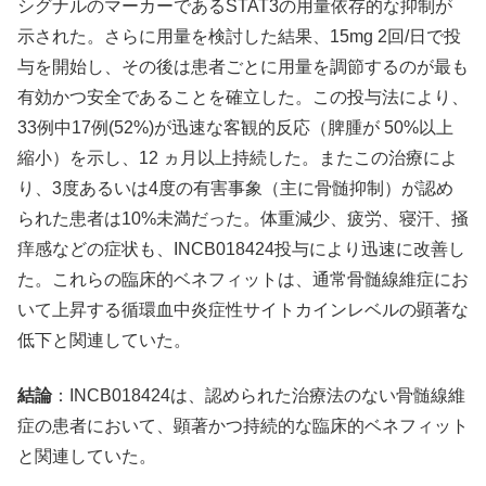
シグナルのマーカーであるSTAT3の用量依存的な抑制が
示された。さらに用量を検討した結果、15mg 2回/日で投
与を開始し、その後は患者ごとに用量を調節するのが最も
有効かつ安全であることを確立した。この投与法により、
33例中17例(52%)が迅速な客観的反応（脾腫が 50%以上
縮小）を示し、12 ヵ月以上持続した。またこの治療によ
り、3度あるいは4度の有害事象（主に骨髄抑制）が認め
られた患者は10%未満だった。体重減少、疲労、寝汗、掻
痒感などの症状も、INCB018424投与により迅速に改善し
た。これらの臨床的ベネフィットは、通常骨髄線維症にお
いて上昇する循環血中炎症性サイトカインレベルの顕著な
低下と関連していた。
結論
：INCB018424は、認められた治療法のない骨髄線維
症の患者において、顕著かつ持続的な臨床的ベネフィット
と関連していた。