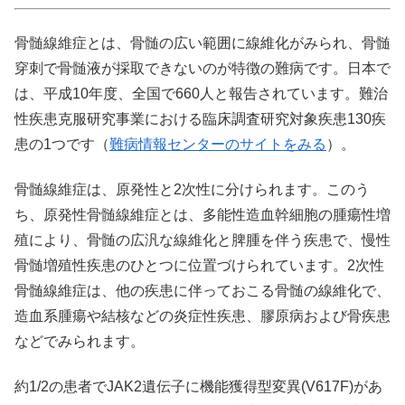
骨髄線維症とは、骨髄の広い範囲に線維化がみられ、骨髄
穿刺で骨髄液が採取できないのが特徴の難病です。日本で
は、平成10年度、全国で660人と報告されています。難治
性疾患克服研究事業における臨床調査研究対象疾患130疾
患の1つです（
難病情報センターのサイトをみる
）。
骨髄線維症は、原発性と2次性に分けられます。このう
ち、原発性骨髄線維症とは、多能性造血幹細胞の腫瘍性増
殖により、骨髄の広汎な線維化と脾腫を伴う疾患で、慢性
骨髄増殖性疾患のひとつに位置づけられています。2次性
骨髄線維症は、他の疾患に伴っておこる骨髄の線維化で、
造血系腫瘍や結核などの炎症性疾患、膠原病および骨疾患
などでみられます。
約1/2の患者でJAK2遺伝子に機能獲得型変異(V617F)があ