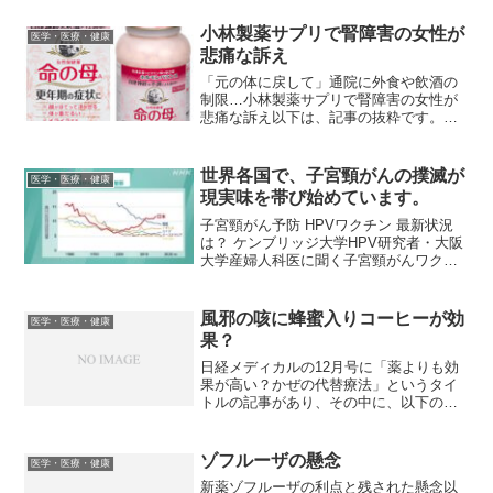
産生するDNAベクターをメスのネコに注
射するという、従来の不妊手術に代わる
小林製薬サプリで腎障害の女性が
医学・医療・健康
方法をマサチューセッツ...
悲痛な訴え
「元の体に戻して」通院に外食や飲酒の
制限…小林製薬サプリで腎障害の女性が
悲痛な訴え以下は、記事の抜粋です。小
林製薬の紅麹入りサプリメントを巡る健
康被害問題はいまだ全容が明らかになっ
ていない。サプリ摂取をやめても腎機能
世界各国で、子宮頸がんの撲滅が
医学・医療・健康
が改善せず、現在も通院を...
現実味を帯び始めています。
子宮頸がん予防 HPVワクチン 最新状況
は？ ケンブリッジ大学HPV研究者・大阪
大学産婦人科医に聞く子宮頸がんワクチ
ンについての記事は、本ブログで何度も
紹介していますが、極めて重要なので今
回も紹介します。世界各国で、子宮頸が
風邪の咳に蜂蜜入りコーヒーが効
医学・医療・健康
んの撲滅が現実味...
果？
日経メディカルの12月号に「薬よりも効
果が高い？かぜの代替療法」というタイ
トルの記事があり、その中に、以下の様
な記載がありました。蜂蜜入りコーヒー
は、成人を対象にしたRCTでもステロイ
ドやグアイフェネシンを含む去痰薬より
ゾフルーザの懸念
医学・医療・健康
も咳嗽を軽減させてい...
新薬ゾフルーザの利点と残された懸念以