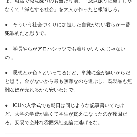
ょ。就活で減点嫌うのも当たり前。「減点嫌う社会」じゃ
なくて「減点する社会」を大人が作ったと報道しろ。
● そういう社会づくりに加担した自覚がない君らが一番
犯罪的だと思うで。
●
学長やらがアロハシャツでも着りゃいいんじゃない
の
。
● 思想とか色々といってるけど、単純に金が無いからだ
と思う。金がないから最も無難なのを選ぶし、既製品も無
難な奴が売れるから安いわけで。
● ICUの入学式でも朝日は同じような記事書いてたけ
ど、大学の学費が高くて学生が貧乏になったのが原因だ
ろ。安易で空疎な雰囲気社会論に逃げるな。