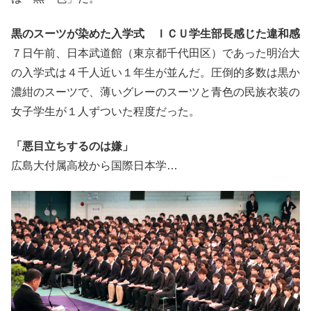
黒のスーツが染めた入学式 ＩＣＵ学生部長感じた違和感
７日午前、日本武道館（東京都千代田区）であった明治大
の入学式は４千人近い１年生が並んだ。圧倒的多数は黒か
濃紺のスーツで、薄いグレーのスーツと青色の民族衣装の
女子学生が１人ずついた程度だった。
「悪目立ちするのは嫌」
広島大付属高校から国際日本学…