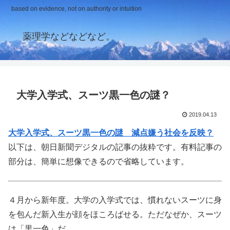
based on evidence, not on authority or intuition
薬理学などなどなど。
大学入学式、スーツ黒一色の謎？
2019.04.13
大学入学式、スーツ黒一色の謎 減点嫌う社会を反映？
以下は、朝日新聞デジタルの記事の抜粋です。有料記事の
部分は、簡単に想像できるので省略しています。
４月から新年度。大学の入学式では、慣れないスーツに身
を包んだ新入生が顔をほころばせる。ただなぜか、スーツ
は「黒一色」だ。