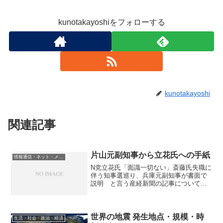
kunotakayoshiをフォローする
kunotakayoshi
関連記事
片山元副知事から立花氏への手紙
情報通信・ネット・メディア
N党立花氏「面識一切ない」斎藤氏失職に
伴う知事選巡り、兵庫元副知事が書面で
説明 と言う産経新聞の記事について立
花氏の10月5日の発信です。以下のビデオ
の2分15秒あたりで、片山元副知事から立
花氏へ宛てた手紙が公開されます。
世界の地震 発生地点・規模・時
生活・社会・政治・経済