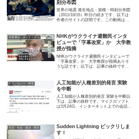
刻分布図
世界の地震 発生地点・規模・時刻分布図
（2011/10/15）昨日の続きです、以下は
作者のサイトの説明です。この動画は世
界で発生した地震の分布を、地図上に表
現したものです。アメリカ地質調査所/地
震情報センター(USGS/NEIC)が発表し
NHKがウクライナ避難民インタ
情報通信・ネット・メディア
た...
ビューで「字幕改変」か 大学教
授が指摘
NHKがウクライナ避難民インタビューで
「字幕改変」か 大学教授が指摘ありそ
うな話です。以下は、記事の抜粋です。
戦禍を逃れ、日本へと避難してきたウク
ライナ人女性が、神妙な顔つきで心境を
吐露する。「今は大変だけど平和になる
人工知能が人種差別的発言 実験
テクノロジー・科学
ように祈っている」画面...
を中断
人工知能が人種差別的発言 実験を中断以
下は、記事の抜粋です。マイクロソフト
は3月24日、インターネット上での会話を
通じて学習する人工知能がネット上で人
種差別的な発言をするようになり、実験
を中断したと発表しました。マイクロソ
フトが開発している...
Sudden Lightning ビックリしま
生活・社会・政治・経済
す！