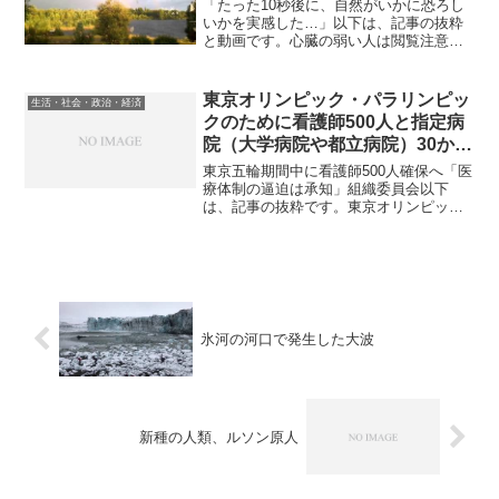
「たった10秒後に、自然がいかに恐ろし
いかを実感した…」以下は、記事の抜粋
と動画です。心臓の弱い人は閲覧注意で
す。虹が出ていたので撮影していたら、
その10秒後に恐ろしいことが起きたそう
です。自然の怖さを感じる映像をご覧く
東京オリンピック・パラリンピッ
生活・社会・政治・経済
ださい。雷は本当に突...
クのために看護師500人と指定病
院（大学病院や都立病院）30か所
確保へ。
東京五輪期間中に看護師500人確保へ「医
療体制の逼迫は承知」組織委員会以下
は、記事の抜粋です。東京オリンピッ
ク・パラリンピック組織委員会の理事会
が4月26日、都内で行われた。終了後に武
藤敏郎事務総長（77）が会見し、大会期
間中の医療人員とし...
氷河の河口で発生した大波
新種の人類、ルソン原人