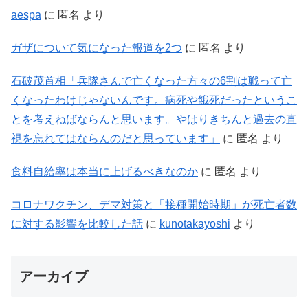
aespa
に
匿名
より
ガザについて気になった報道を2つ
に
匿名
より
石破茂首相「兵隊さんで亡くなった方々の6割は戦って亡
くなったわけじゃないんです。病死や餓死だったというこ
とを考えねばならんと思います。やはりきちんと過去の直
視を忘れてはならんのだと思っています」
に
匿名
より
食料自給率は本当に上げるべきなのか
に
匿名
より
コロナワクチン、デマ対策と「接種開始時期」が死亡者数
に対する影響を比較した話
に
kunotakayoshi
より
アーカイブ