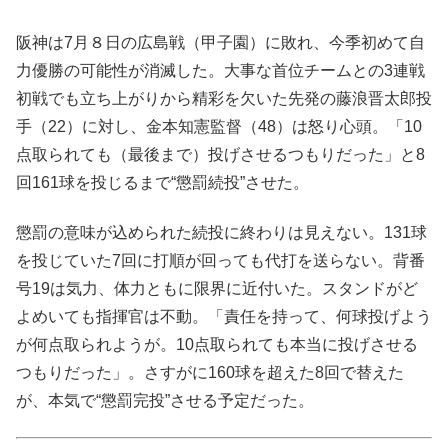
阪神は7月８日の広島戦（甲子園）に敗れ、今季初めて自
力優勝の可能性が消滅した。大事な首位チームとの3連戦
初戦でも立ち上がりから精彩を欠いた先発の藤浪晋太郎投
手（22）に対し、金本知憲監督（48）は怒り心頭。「10
点取られても（最後まで）投げさせるつもりだった」と8
回161球を投じるまで“懲罰続投”させた。
懲罰の意味が込められた続投に終わりは見えない。131球
を投じていた7回に打順が回っても代打を送らない。背番
号19は気力、体力ともに限界に近付いた。スタンドがど
よめいても指揮官は不動。「責任を持って、何球投げよう
が何点取られようが。10点取られても本当に投げさせる
つもりだった」。さすがに160球を超えた8回で替えた
が、本気で“懲罰完投”させる予定だった。