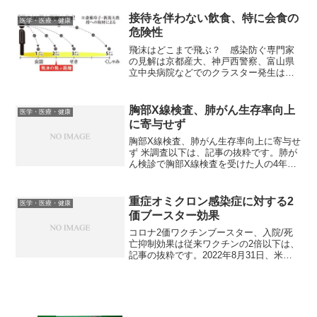
初に投与できる「第1選択薬」として米食
品医薬品局（FDA）から承認を得たと発
接待を伴わない飲食、特に会食の
医学・医療・健康
表した。オプジ...
危険性
飛沫はどこまで飛ぶ？ 感染防ぐ専門家
の見解は京都産大、神戸西警察、富山県
立中央病院などでのクラスター発生は、
政府が自粛を勧めている「接客を伴う飲
食」によるものではありません。これら
のクラスターは、おそらく社会的影響が
胸部X線検査、肺がん生存率向上
医学・医療・健康
大きいために自粛を勧めら...
に寄与せず
胸部X線検査、肺がん生存率向上に寄与せ
ず 米調査以下は、記事の抜粋です。肺が
ん検診で胸部X線検査を受けた人の4年後
の生存率は、一度も受けたことがない人
の場合とほとんど変わらないとする調査
結果が、Journal of the American...
重症オミクロン感染症に対する2
医学・医療・健康
価ブースター効果
コロナ2価ワクチンブースター、入院/死
亡抑制効果は従来ワクチンの2倍以下は、
記事の抜粋です。2022年8月31日、米食
品医薬品局（FDA）は、起源株由来のス
パイクタンパク質を含むmRNAとオミク
ロン変異株BA.4/5株由来のスパイクタン
パク...