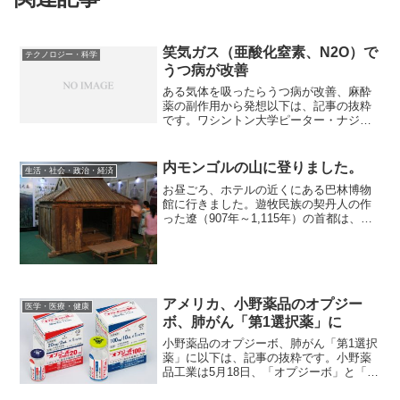
笑気ガス（亜酸化窒素、N2O）で
テクノロジー・科学
うつ病が改善
ある気体を吸ったらうつ病が改善、麻酔
薬の副作用から発想以下は、記事の抜粋
です。ワシントン大学ピーター・ナジェ
ル氏らの研究グループが、Biological
Psychiatry誌で2014年12月8日に報告して
いる。麻酔薬で「ケタミン」や「笑...
内モンゴルの山に登りました。
生活・社会・政治・経済
お昼ごろ、ホテルの近くにある巴林博物
館に行きました。遊牧民族の契丹人の作
った遼（907年～1,115年）の首都は、私
が滞在している巴林の周辺に存在し、上
京と呼ばれていました。博物館には、
様々な展示品があり、新婦の親戚の博物
館員の方が丁寧に説...
アメリカ、小野薬品のオプジー
医学・医療・健康
ボ、肺がん「第1選択薬」に
小野薬品のオプジーボ、肺がん「第1選択
薬」に以下は、記事の抜粋です。小野薬
品工業は5月18日、「オプジーボ」と「ヤ
ーボイ」の併用療法が、肺がん治療で最