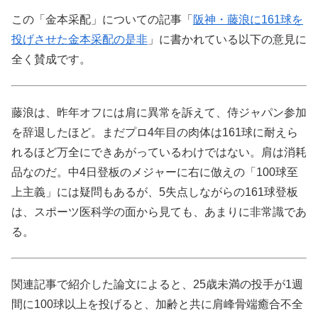
この「金本采配」についての記事「
阪神・藤浪に161球を
投げさせた金本采配の是非
」に書かれている以下の意見に
全く賛成です。
藤浪は、昨年オフには肩に異常を訴えて、侍ジャパン参加
を辞退したほど。まだプロ4年目の肉体は161球に耐えら
れるほど万全にできあがっているわけではない。肩は消耗
品なのだ。中4日登板のメジャーに右に倣えの「100球至
上主義」には疑問もあるが、5失点しながらの161球登板
は、スポーツ医科学の面から見ても、あまりに非常識であ
る。
関連記事で紹介した論文によると、25歳未満の投手が1週
間に100球以上を投げると、加齢と共に肩峰骨端癒合不全