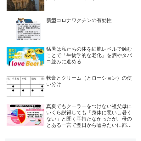
新型コロナワクチンの有効性
猛暑は私たちの体を細胞レベルで蝕む
ことで「生物学的な老化」を酒やタバ
コ並みに進める
軟膏とクリーム（とローション）の使
い分け
真夏でもクーラーをつけない祖父母に
いくら説得しても「身体に悪いし暑く
ない」と聞く耳持たなかったが、母の
とある一言で翌日から嘘みたいに部屋
が冷えるようになった