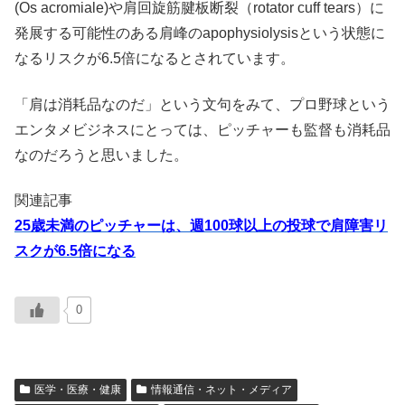
(Os acromiale)や肩回旋筋腱板断裂（rotator cuff tears）に
発展する可能性のある肩峰のapophysiolysisという状態に
なるリスクが6.5倍になるとされています。
「肩は消耗品なのだ」という文句をみて、プロ野球という
エンタメビジネスにとっては、ピッチャーも監督も消耗品
なのだろうと思いました。
関連記事
25歳未満のピッチャーは、週100球以上の投球で肩障害リ
スクが6.5倍になる
0
医学・医療・健康
情報通信・ネット・メディア