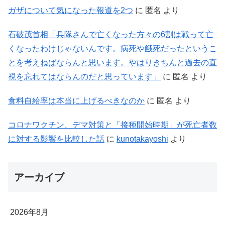
ガザについて気になった報道を2つ
に
匿名
より
石破茂首相「兵隊さんで亡くなった方々の6割は戦って亡
くなったわけじゃないんです。病死や餓死だったというこ
とを考えねばならんと思います。やはりきちんと過去の直
視を忘れてはならんのだと思っています」
に
匿名
より
食料自給率は本当に上げるべきなのか
に
匿名
より
コロナワクチン、デマ対策と「接種開始時期」が死亡者数
に対する影響を比較した話
に
kunotakayoshi
より
アーカイブ
2026年8月