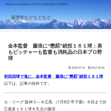
based on evidence, not on authority or intuition
薬理学などなどなど。
金本監督 藤浪に“懲罰”続投１６１球：肩
もピッチャーも監督も消耗品の日本プロ野
球
2016.07.10
2017.05.04
初回四球で鬼に…金本監督 藤浪に“懲罰”続投１６１球
以下は、記事の抜粋です。
セ・リーグ 阪神２―８広島 （7月8日 甲子園）８回まで自
己最多１６１球８失点の藤浪