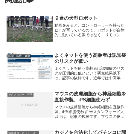
９台の犬型ロボット
テクノロジー・科学
動画をみると、コントローラーを持った
ヒトが写っているので、ロボットが自律
的に動いている訳ではなく、リモコンカ
ーのように動かして遊んでいるだけだと
思いますが、電池で動いているにしても
それぞれの軽やかな動きには驚きます。
戦争に使われないことを願...
よくネットを使う高齢者は認知症
医学・医療・健康
のリスクが低い
よくネットを使う高齢者は認知症のリス
クが圧倒的に低いという研究結果以下
は、記事の抜粋です。近年では中高年で
も日常的にインターネットを使用する人
が増えています。認知症のない中高年を
追跡した研究では、「インターネットを
マウスの皮膚細胞から神経細胞を
テクノロジー・科学
使う高齢者は認知症のリスク...
直接作製、iPS細胞使わず
マウスの皮膚細胞から神経細胞を直接作
製、iPS細胞使わず 米スタンフォード大
以下は、記事の抜粋です。マウスの皮膚
の細胞から直接、神経細胞を作り出すこ
とに、米スタンフォード大の研究チーム
が成功した。再生医療などに新たな道が
カジノを合法化してパチンコに課
情報通信・ネット・メディア