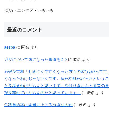
芸術・エンタメ・いろいろ
最近のコメント
aespa
に
匿名
より
ガザについて気になった報道を2つ
に
匿名
より
石破茂首相「兵隊さんで亡くなった方々の6割は戦って亡
くなったわけじゃないんです。病死や餓死だったというこ
とを考えねばならんと思います。やはりきちんと過去の直
視を忘れてはならんのだと思っています」
に
匿名
より
食料自給率は本当に上げるべきなのか
に
匿名
より