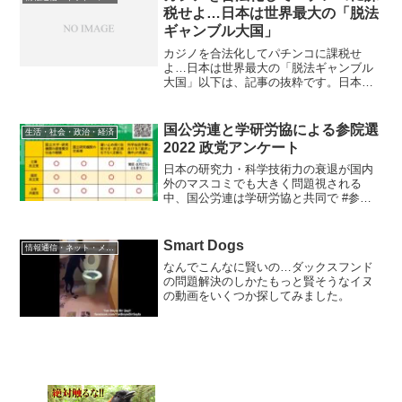
開ける可能性がある。...
税せよ…日本は世界最大の「脱法
ギャンブル大国」
カジノを合法化してパチンコに課税せ
よ…日本は世界最大の「脱法ギャンブル
大国」以下は、記事の抜粋です。日本
は、世界最大の「ギャンブル大国」であ
る。パチンコの売り上げは『レジャー白
書』（日本生産性本部）によると年間23
国公労連と学研労協による参院選
生活・社会・政治・経済
兆2000億円（2015年...
2022 政党アンケート
日本の研究力・科学技術力の衰退が国内
外のマスコミでも大きく問題視される
中、国公労連は学研労協と共同で #参院
選2022 政党アンケートを実施しました。
そして大学予算や研究者の大量雇止め問
題は #防衛費増より暮らし対策を 実行す
Smart Dogs
情報通信・ネット・メディア
る重要な課題で...
なんでこんなに賢いの…ダックスフンド
の問題解決のしかたもっと賢そうなイヌ
の動画をいくつか探してみました。