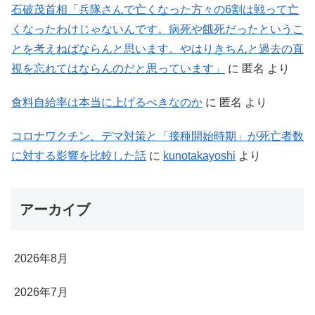
石破茂首相「兵隊さんで亡くなった方々の6割は戦って亡
くなったわけじゃないんです。病死や餓死だったというこ
とを考えねばならんと思います。やはりきちんと過去の直
視を忘れてはならんのだと思っています」
に
匿名
より
食料自給率は本当に上げるべきなのか
に
匿名
より
コロナワクチン、デマ対策と「接種開始時期」が死亡者数
に対する影響を比較した話
に
kunotakayoshi
より
アーカイブ
2026年8月
2026年7月