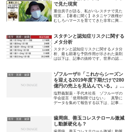
で見た現実
重信房子が語る、私がパレスチナで見た
現実…【著者に聞く】ネタニヤフ政権が
むしろハマースを育ててきた非常に興味
深い記事です。以下は、ごく一部の抜粋
です。かつて日本赤軍を結成し、パレス
チナ解放人民戦線（PFLP）に参加して、
スタチンと認知症リスクに関する
医学・医療・健康
およそ30年にわたり...
メタ分析
スタチンと認知症リスクに関するメタ分
析、最も顕著な予防作用が示された薬剤
は以下は、記事の抜粋です。世界の認知
症患者数は、5,500万例に達するといわれ
ており、2050年までに3倍に増加すると推
定されている。心血管系への効果を期待
ゾフルーザ®「これからシーズン
医学・医療・健康
し広く用いら...
を迎える2019年度下期だけで280
億円の売上を見込んでいる。」by
塩野義社長。日本の医者もなめら
塩野義製薬・手代木社長 ゾフルーザの
れたもんです。
学会提言「使用制限ではない」 真摯に
データを集めて報告する以下は、記事の
抜粋です。塩野義製薬の手代木功社長は
10月30日、2020年３月期（19年度）第２
四半期（４～９月）の決算会見で、日本
歯周病、善玉コレステロール激減
医学・医療・健康
感染症学会や日...
し動脈硬化も？
歯周病、善玉コレステロール激減し動脈