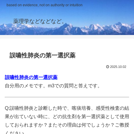
based on evidence, not on authority or intuition
薬理学などなどなど。
誤嚥性肺炎の第一選択薬
2025.10.02
誤嚥性肺炎の第一選択薬
自分用のメモです。m3での質問と答えです。
Q:誤嚥性肺炎と診断した時で、喀痰培養、感受性検査の結
果が出ていない時に、どの抗生剤を第一選択薬として使用
しておられますか？またその理由は何でしょうか？ご教授
ください。