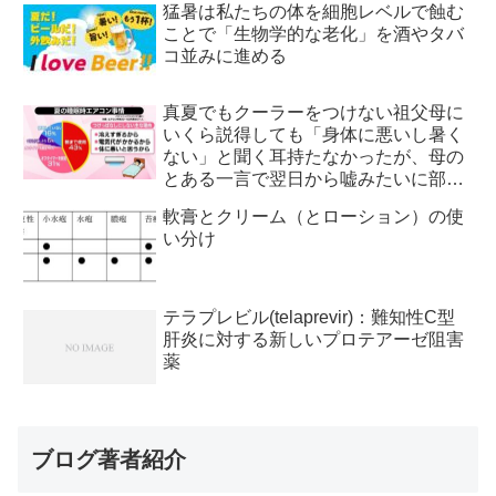
猛暑は私たちの体を細胞レベルで蝕む
ことで「生物学的な老化」を酒やタバ
コ並みに進める
真夏でもクーラーをつけない祖父母に
いくら説得しても「身体に悪いし暑く
ない」と聞く耳持たなかったが、母の
とある一言で翌日から嘘みたいに部屋
が冷えるようになった
軟膏とクリーム（とローション）の使
い分け
テラプレビル(telaprevir)：難知性C型
肝炎に対する新しいプロテアーゼ阻害
薬
ブログ著者紹介