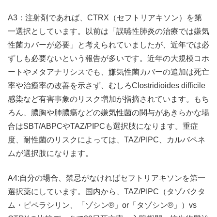
A3：注射剤であれば、CTRX（セフトリアキソン）を第
一選択としています。以前は「誤嚥性肺炎の治療では嫌気
性菌カバーが必要」と考えられていましたが、近年では必
ずしも必要ないという報告が多いです。近年の大規模コホ
ートやメタアナリシスでも、嫌気性菌カバーの追加は死亡
率や治癒率の改善を示さず、むしろClostridioides difficile
感染など有害事象のリスク増加が指摘されています。もち
ろん、膿胸や肺膿瘍などの嫌気性菌の関与があきらかな場
合はSBT/ABPCやTAZ/PIPCも選択肢になります。重症
度、耐性菌のリスクによっては、TAZ/PIPC、カルバペネ
ムが選択肢になります。
A4:自分の場合、禁忌がなければセフトリアキソンを第一
選択薬にしています。国内から、TAZ/PIPC（タゾバクタ
ム・ピペラシリン、「ゾシン®」or「タゾシン®」）vs