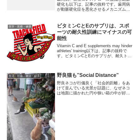
硬化も以下は、記事の抜粋です。歯周病
が動脈硬化症を悪化させるメカニズム
を、新潟大学の山崎教授（歯周病学）ら
のグループが解明した。歯周病の病原菌
には、動脈硬化の原因の「悪玉コレステ
ビタミンCとEのサプリは、スポ
医学・医療・健康
ロール」を回収する力を持つ...
ーツの耐久性訓練にマイナスの可
能性
Vitamin C and E supplements may hinder
athletes' training以下は、記事の抜粋で
す。ビタミンCとEのサプリが、耐久トレ
ーニングで期待される効果を打ち消して
しまう可能性があることをノルウェ...
野良猫も”Social Distance”
生活・社会・政治・経済
野良ネコが行儀良く「社会的距離」をあ
けて並んでいる光景が話題に、なぜネコ
は地面に描かれた円や狭い箱の中が好き
なのか？以下は、記事の抜粋です。ネコ
を飼ったことがある人なら、ネコがダン
ボール箱や小さな入れ物に体を押し込ん
で、まるで液体のようにな...