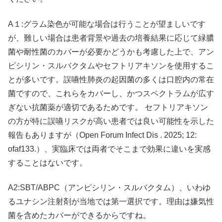
A１:グラム染色が可能な場合は行うことが望ましいです
が、難しい場合は患者背景や過去の培養結果に応じて緑膿
菌や耐性菌のカバーが必要かどうかも考慮した上で、アン
ピシリン・スルバクタムやセフトリアキソンを使用するこ
とが多いです。誤嚥性肺炎の起因菌の多くは口腔内の常在
菌ですので、これらをカバーし、かつスペクトラムが広す
ぎない抗菌薬が適切であるためです。 セフトリアキソン
の方が特に誤嚥リスクが高い患者では良い可能性を示した
報告もありますが（Open Forum Infect Dis . 2025; 12:
ofaf133.）、実臨床では両者でそこまで効果に違いを実感
することはないです。
A2:SBT/ABPC（アンピシリン・スルバクタム）、いわゆ
るユナシン注射剤が当地では第一選択です。理由は嫌気性
菌を含めたカバーができるからですね。