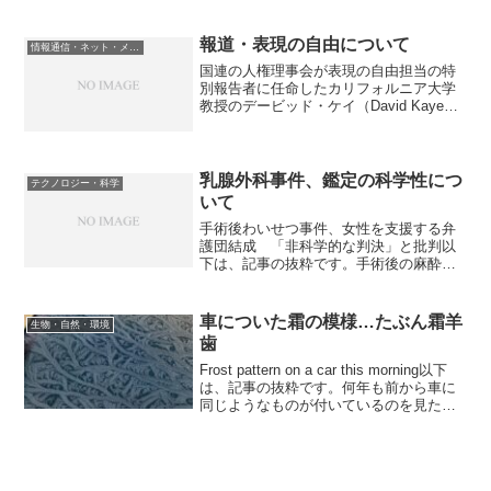
報道・表現の自由について
情報通信・ネット・メディア
国連の人権理事会が表現の自由担当の特
別報告者に任命したカリフォルニア大学
教授のデービッド・ケイ（David Kaye）
氏が5月30日、日本の表現の自由について
の調査結果をまとめた報告書を公表しま
した（報告書をみる）。この中で、ケイ
氏は「日本...
乳腺外科事件、鑑定の科学性につ
テクノロジー・科学
いて
手術後わいせつ事件、女性を支援する弁
護団結成 「非科学的な判決」と批判以
下は、記事の抜粋です。手術後の麻酔が
残っている女性患者にわいせつな行為を
したとして、準強制わいせつ罪に問われ
た男性医師に2月20日、無罪が言い渡され
車についた霜の模様…たぶん霜羊
生物・自然・環境
た。これを受け、被害...
歯
Frost pattern on a car this morning以下
は、記事の抜粋です。何年も前から車に
同じようなものが付いているのを見たこ
とがありますが、誰かこの現象を説明し
てくれませんか？残念ながら私の車では
なく、外国の話です。以...