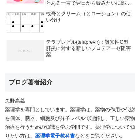
とある一言で翌日から嘘みたいに部屋
が冷えるようになった
軟膏とクリーム（とローション）の使
い分け
テラプレビル(telaprevir)：難知性C型
肝炎に対する新しいプロテアーゼ阻害
薬
ブログ著者紹介
久野高義
薬理学を専門としています。薬理学は、薬物の作用や代謝
を個体、臓器、細胞及び分子レベルで理解し、正しい薬物
治療を行うための知識を学ぶ学問です。薬理学について知
りたい方は、
薬理学電子教科書
などをご覧ください。