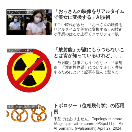
「おっさんの映像をリアルタイム
テクノロジー・科学
で美女に変換する」AI技術
すごい時代がきた 「おっさんの映像を
リアルタイムで美女に変換する」AI技術
が予想のはるか上行くクオリティー以下
は、記事の抜粋です。リアルタイムでお
っさんから美女の映像を作り出すAI実験
が、「す、すごすぎる！」「ライブでし
「放射能」が誰にもうつらないこ
テクノロジー・科学
たらだまされるレベル...
とは皆が知っているけれど、、、
「放射能」は誰にもうつらない 「放射
線」「放射性物質」について正しく理解
するためにという記事を読んで驚きまし
た。これが差別をしている子供向けに書
かれているとしたら、書いた人は子供を
バカにしていると思います。福島の子供
を差別している人々は、こ...
トポロジー（位相幾何学）の応用
生活・社会・政治・経済
例
手品ではありません。Topology is amaz-
'Magic' pic.twitter.com/m8PSpxfTTj— Ali
Al Samahi (@alsamahi) April 27, 2024