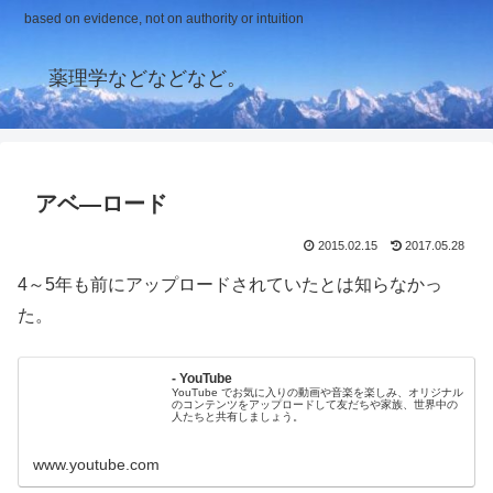
based on evidence, not on authority or intuition
薬理学などなどなど。
アベ―ロード
2015.02.15
2017.05.28
4～5年も前にアップロードされていたとは知らなかっ
た。
- YouTube
YouTube でお気に入りの動画や音楽を楽しみ、オリジナル
のコンテンツをアップロードして友だちや家族、世界中の
人たちと共有しましょう。
www.youtube.com