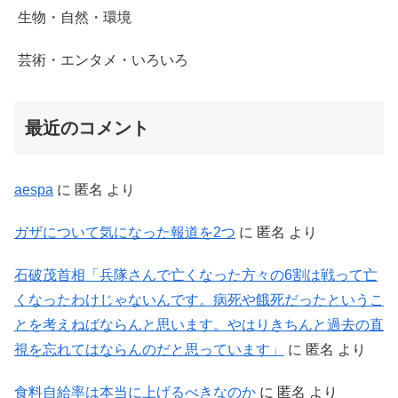
生物・自然・環境
芸術・エンタメ・いろいろ
最近のコメント
aespa
に
匿名
より
ガザについて気になった報道を2つ
に
匿名
より
石破茂首相「兵隊さんで亡くなった方々の6割は戦って亡
くなったわけじゃないんです。病死や餓死だったというこ
とを考えねばならんと思います。やはりきちんと過去の直
視を忘れてはならんのだと思っています」
に
匿名
より
食料自給率は本当に上げるべきなのか
に
匿名
より