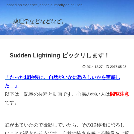
based on evidence, not on authority or intuition
薬理学などなどなど。
Sudden Lightning ビックリします！
2014.12.27
2017.05.28
「たった10秒後に、自然がいかに恐ろしいかを実感し
た…」
以下は、記事の抜粋と動画です。心臓の弱い人は
閲覧注意
です。
虹が出ていたので撮影していたら、その10秒後に恐ろし
いことが起きたそうです。自然の怖さを感じる映像をご覧