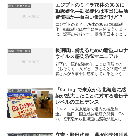
エジプトのミイラ76体の38％に
医学・医療・健康
動脈硬化―動脈硬化は本当に生活
習慣病か―面白い仮説だけど？
エジプトのミイラ76体の38％に動脈硬
化 動脈硬化は本当に生活習慣病か以下
は、記事の抜粋です。長寿国日本では、
動脈硬化、高血糖、高血圧は、高齢者の
大半が罹患する国民病になっている。こ
のグループは飽食と運動不足が当たり前
長期戦に備えるための新型コロナ
医学・医療・健康
になった現代病の典型だ...
ウイルス感染防御マニュアル
以下は、院内感染がおこった病院での
（おそらく）反省と、ほとんどの陽性患
者さんが食事中に感染しているという意
外な情報をもとに作られた院内マニュア
ルを一般向けに少しまとめなおしたもの
です。もとの院内マニュアルは拡散OKと
「Go to」で東京から北海道に感
医学・医療・健康
いうことですのでこれも拡...
染が拡大したことに対する遺伝子
レベルのエビデンス
「ＧｏＴｏ東京追加で道内の感染加
速」 脇田・国立感染症研究所長「Go
to」で東京から北海道に感染が拡大した
遺伝子レベルのエビデンスがあります。
以下は、記事の抜粋です。政府の新型コ
ロナウイルス感染症対策分科会の会長代
立憲・野田代表 選択的夫婦別姓
生活・社会・政治・経済