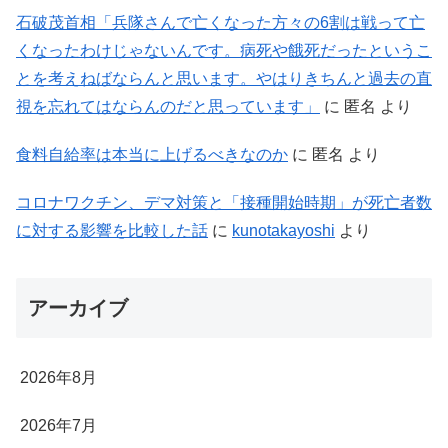
石破茂首相「兵隊さんで亡くなった方々の6割は戦って亡
くなったわけじゃないんです。病死や餓死だったというこ
とを考えねばならんと思います。やはりきちんと過去の直
視を忘れてはならんのだと思っています」
に
匿名
より
食料自給率は本当に上げるべきなのか
に
匿名
より
コロナワクチン、デマ対策と「接種開始時期」が死亡者数
に対する影響を比較した話
に
kunotakayoshi
より
アーカイブ
2026年8月
2026年7月