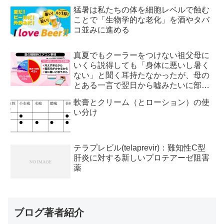
猛暑は私たちの体を細胞レベルで蝕む
ことで「生物学的な老化」を酒やタバ
コ並みに進める
真夏でもクーラーをつけない祖父母に
いくら説得しても「身体に悪いし暑く
ない」と聞く耳持たなかったが、母の
とある一言で翌日から嘘みたいに部屋
が冷えるようになった
軟膏とクリーム（とローション）の使
い分け
テラプレビル(telaprevir)：難知性C型
肝炎に対する新しいプロテアーゼ阻害
薬
ブログ著者紹介