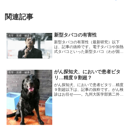
関連記事
新型タバコの有害性
医学・医療・健康
新型タバコの有害性（最新研究）以下
は、記事の抜粋です。電子タバコや加熱
式タバコといった新型タバコ（わが国で
は加熱式タバコが主流）は、紙巻きタバ
コより害が少ないように思われがちです
が、新型タバコでも多くの健康被害が生
じることがわかってきました...
がん探知犬、においで患者ピタ
医学・医療・健康
リ…精度９割超？
がん探知犬、においで患者ピタリ…精度
９割超以下は、記事の抜粋です。がん検
診はお任せ――。九州大医学部第二外科
の前原喜彦教授らのグループが、がん患
者特有のにおいが分かる「がん探知犬」
に、大腸がん患者の呼気などをかぎ分け
る実証試験をした結果、9...