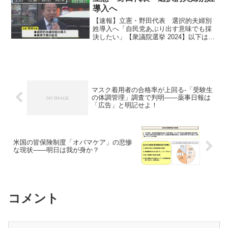
理を務める脇田隆字・国立...
導入へ
【速報】立憲・野田代表 選択的夫婦別
姓導入へ「自民党あぶり出す意味でも採
決したい」【衆議院選挙 2024】以下は、
記事の抜粋です。どうなるのか楽しみで
す。立憲民主党の野田代表は衆院選の争
点の一つとなった選択的夫婦別姓につい
て、「野党で202...
マスク着用者の合格率が上回る‐「受験生
の体調管理」調査で判明――薬事日報は
「広告」と明記せよ！
米国の皆保険制度「オバマケア」の悲惨
な現状――明日は我が身か？
コメント