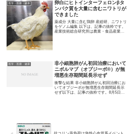
卵白にヒトインターフェロンβタ
態が改善したため、...
医学・医療・健康
ンパク質を大量に含むニワトリが
できました
薬成分 大量に含む鶏卵 産総研、ニワトリ
をゲノム編集 以下は、記事の抜粋です。
産業技術総合研究所は農業・食品産業技
術総合研究機構と共同で、遺伝子を効率
よく改変する技術「ゲノム編集」を使
い、薬の成分を大量に含んだ卵を産むニ
ワトリを作った。卵白...
非小細胞肺がん初回治療において
医学・医療・健康
ニボルマブ（オプジーボ®）が無
増悪生存期間延長示せず
衝撃な結果 非小細胞肺がん初回治療にお
いてオプジーボが無増悪生存期間延長示
せず以下は、記事の抜粋です。8月5日、
米Bristol-Myers Squibb社は、進行非小細
胞肺がん患者の初回治療に対するニボル
マブ（オプジーボ）単剤療法を使用す...
抗コリン薬負荷は急性心血管系イベント