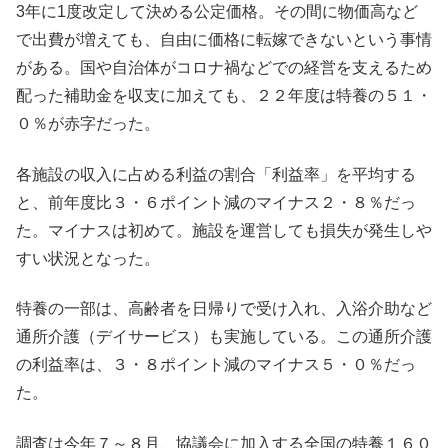
3年に1度改定して決める公定価格。その間に物価高など
で出費が増えても、自由に価格に転嫁できないという事情
がある。国や自治体がコロナ禍などでの経営を支えるため
配った補助金を収支に加えても、２２年度は特養の５１・
０％が赤字だった。
各施設の収入に占める利益の割合「利益率」を平均する
と、前年度比３・６ポイント減のマイナス２・８％だっ
た。マイナスは初めて。施設を運営しても損失が発生しや
すい状況となった。
特養の一部は、高齢者を日帰りで受け入れ、入浴介助など
通所介護（デイサービス）も実施している。この通所介護
の利益率は、３・８ポイント減のマイナス５・０％だっ
た。
調査は今年７～８月、協議会に加入する全国の特養１６０