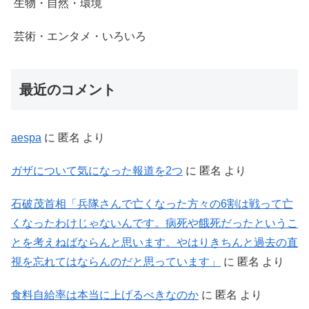
生物・自然・環境
芸術・エンタメ・いろいろ
最近のコメント
aespa
に
匿名
より
ガザについて気になった報道を2つ
に
匿名
より
石破茂首相「兵隊さんで亡くなった方々の6割は戦って亡
くなったわけじゃないんです。病死や餓死だったというこ
とを考えねばならんと思います。やはりきちんと過去の直
視を忘れてはならんのだと思っています」
に
匿名
より
食料自給率は本当に上げるべきなのか
に
匿名
より