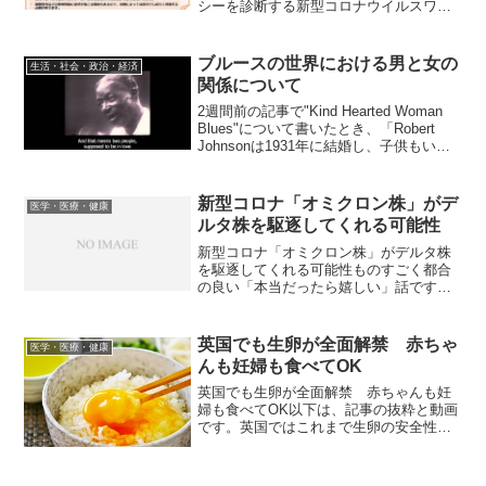
シーを診断する新型コロナウイルスワク
チン接種によるアナフィラキシーの報告
件数は、現時点でほぼ10万回当たり1件だ
とされています。これを多いと感じるか
ブルースの世界における男と女の
生活・社会・政治・経済
少ないと感じるかは別...
関係について
2週間前の記事で"Kind Hearted Woman
Blues"について書いたとき、「Robert
Johnsonは1931年に結婚し、子供もいま
したが、1938年8月16日に27歳で亡くな
りました。酒場でウイスキーを飲んだ直
後に死亡し...
新型コロナ「オミクロン株」がデ
医学・医療・健康
ルタ株を駆逐してくれる可能性
新型コロナ「オミクロン株」がデルタ株
を駆逐してくれる可能性ものすごく都合
の良い「本当だったら嬉しい」話です。
以下は、記事の抜粋です。新型コロナウ
イルスの変異株であるオミクロン株に感
染した人、特に新型コロナウイルスワク
英国でも生卵が全面解禁 赤ちゃ
医学・医療・健康
チンの接種を受けたことが...
んも妊婦も食べてOK
英国でも生卵が全面解禁 赤ちゃんも妊
婦も食べてOK以下は、記事の抜粋と動画
です。英国ではこれまで生卵の安全性に
ついて、乳幼児や高齢者、妊婦は食べて
はいけないと言われてきた。しかし英食
品基準庁は10月11日、生産方法や衛生状