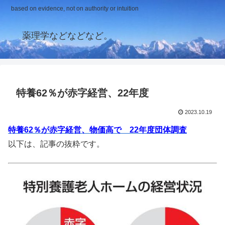
based on evidence, not on authority or intuition
薬理学などなどなど。
特養62％が赤字経営、22年度
2023.10.19
特養62％が赤字経営、物価高で 22年度団体調査
以下は、記事の抜粋です。