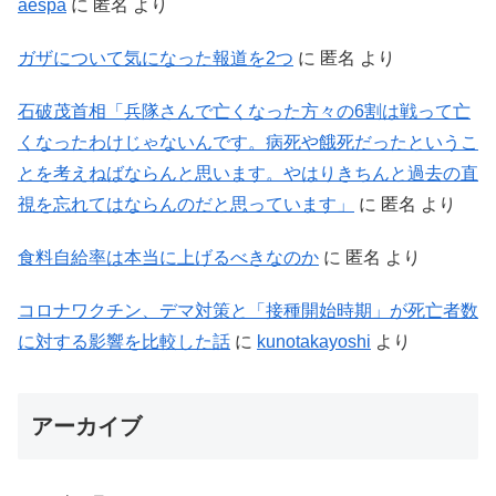
aespa
に
匿名
より
ガザについて気になった報道を2つ
に
匿名
より
石破茂首相「兵隊さんで亡くなった方々の6割は戦って亡
くなったわけじゃないんです。病死や餓死だったというこ
とを考えねばならんと思います。やはりきちんと過去の直
視を忘れてはならんのだと思っています」
に
匿名
より
食料自給率は本当に上げるべきなのか
に
匿名
より
コロナワクチン、デマ対策と「接種開始時期」が死亡者数
に対する影響を比較した話
に
kunotakayoshi
より
アーカイブ