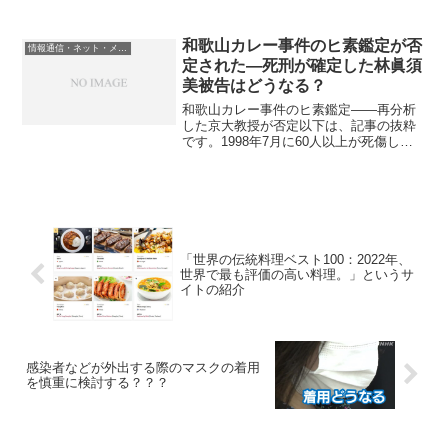
スの王妃マリー・アントワネットと、そ
の愛人と噂されていたスウェーデンのア
クセル・フォン・フェルセン伯爵との間
和歌山カレー事件のヒ素鑑定が否
情報通信・ネット・メディア
で交わされた手紙のうち、...
定された―死刑が確定した林眞須
美被告はどうなる？
和歌山カレー事件のヒ素鑑定――再分析
した京大教授が否定以下は、記事の抜粋
です。1998年7月に60人以上が死傷した
和歌山カレー事件からもうすぐ15年。殺
人罪などに問われ、2009年に死刑が確定
した林眞須美さん（51歳）は現在も無実
を訴え続け...
「世界の伝統料理ベスト100：2022年、
世界で最も評価の高い料理。」というサ
イトの紹介
感染者などが外出する際のマスクの着用
を慎重に検討する？？？