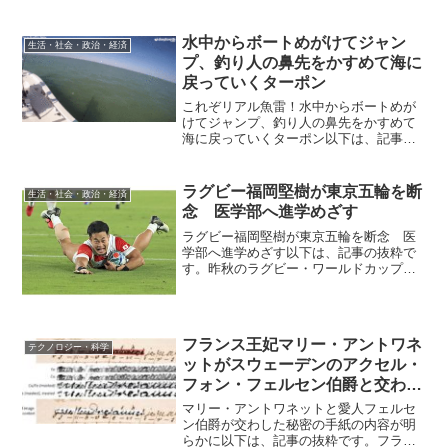
語大賞にノミネートされたのは2007年の
こと。以来、この言葉は私たちの生活に
すっかり溶け込んでいる。「毒素を排出
水中からボートめがけてジャン
生活・社会・政治・経済
してきれいにする」の...
プ、釣り人の鼻先をかすめて海に
戻っていくターポン
これぞリアル魚雷！水中からボートめが
けてジャンプ、釣り人の鼻先をかすめて
海に戻っていくターポン以下は、記事の
抜粋です。アメリカ、フロリダ州マルコ
島でボートに乗り、釣竿を何本かボート
に設置し、優雅に釣りを楽しんでいたベ
ラグビー福岡堅樹が東京五輪を断
生活・社会・政治・経済
ン・オルセンさん。すると...
念 医学部へ進学めざす
ラグビー福岡堅樹が東京五輪を断念 医
学部へ進学めざす以下は、記事の抜粋で
す。昨秋のラグビー・ワールドカップ
（W杯）で活躍した日本代表のWTB福岡
堅樹選手（27）が、目指していた7人制代
表での東京五輪出場を断念することにな
った。日本ラグビー協...
フランス王妃マリー・アントワネ
テクノロジー・科学
ットがスウェーデンのアクセル・
フォン・フェルセン伯爵と交わし
た秘密の手紙の一部が明らかに
マリー・アントワネットと愛人フェルセ
ン伯爵が交わした秘密の手紙の内容が明
らかに以下は、記事の抜粋です。フラン