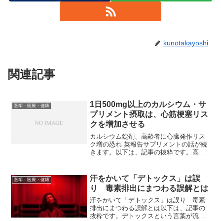
kunotakayoshi
関連記事
1日500mg以上のカルシウム・サ
医学・医療・健康
プリメント摂取は、心筋梗塞リス
クを増加させる
カルシウム錠剤、高齢者に心臓発作リス
ク増の恐れ 英報告サプリメントの話が続
きます。以下は、記事の抜粋です。高齢
者が骨を丈夫にしようとカルシウムのサ
プリメントを摂取すると、心臓発作のリ
スクを高める可能性があるという研究結
汗をかいて「デトックス」は誤
医学・医療・健康
果が前月30日、英医学...
り 毒素排出にまつわる誤解とは
汗をかいて「デトックス」は誤り 毒素
排出にまつわる誤解とは以下は、記事の
抜粋です。デトックスという言葉が流行