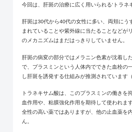
今回は、肝斑の治療に広く用いられる‘トラネ
肝斑は30代から40代の女性に多い、両頬に
まれていることや紫外線に当たることなどが
のメカニズムはまだはっきりしていません。
肝斑の病変の部分ではメラニン色素が沈着し
で、プラスミンという人体内でできた血栓の
し肝斑を誘発する仕組みが推測されています（Kim EH, et 
トラネキサム酸は、このプラスミンの働きを
血作用や、粘膜強化作用を期待して使われま
全性の高い薬ではありますが、他の止血薬を
ん。