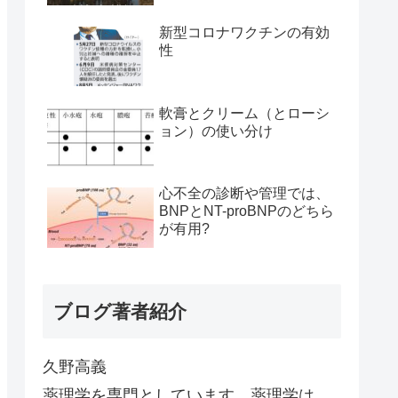
新型コロナワクチンの有効
性
軟膏とクリーム（とローシ
ョン）の使い分け
心不全の診断や管理では、
BNPとNT-proBNPのどちら
が有用?
ブログ著者紹介
久野高義
薬理学を専門としています。薬理学は、