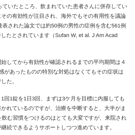
使っていたところ、飲まれていた患者さんに併存してい
にその有効性が注目され、海外でもその有用性を議論
発表された論文では約50例の男性の症例を含む561例
ています（Sufan W, et al. J Am Acad
開始してから有効性が確認されるまでの平均期間は４
快感があったものの特別な対処はなくてもその症状は
でした。
1回1錠を1日3回、まずは3ケ月を目標に内服しても
書かれているのですが、治療を中断すると、大半がま
を飲む習慣をつけるのはとても大変ですが、来院され
が継続できるようサポートしつつ進めています。