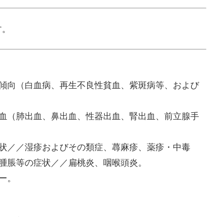
す。
血傾向（白血病、再生不良性貧血、紫斑病等、および
出血（肺出血、鼻出血、性器出血、腎出血、前立腺手
症状／／湿疹およびその類症、蕁麻疹、薬疹・中毒
・腫脹等の症状／／扁桃炎、咽喉頭炎。
ー。