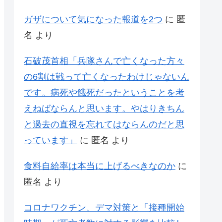
ガザについて気になった報道を2つ
に
匿
名
より
石破茂首相「兵隊さんで亡くなった方々
の6割は戦って亡くなったわけじゃないん
です。病死や餓死だったということを考
えねばならんと思います。やはりきちん
と過去の直視を忘れてはならんのだと思
っています」
に
匿名
より
食料自給率は本当に上げるべきなのか
に
匿名
より
コロナワクチン、デマ対策と「接種開始