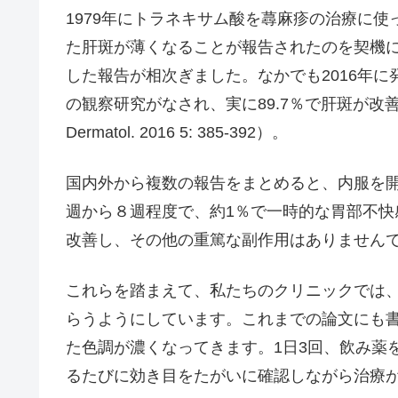
1979年にトラネキサム酸を蕁麻疹の治療に
た肝斑が薄くなることが報告されたのを契機
した報告が相次ぎました。なかでも2016年に
の観察研究がなされ、実に89.7％で肝斑が改善したとされ
Dermatol. 2016 5: 385-392）。
国内外から複数の報告をまとめると、内服を
週から８週程度で、約1％で一時的な胃部不
改善し、その他の重篤な副作用はありません
これらを踏まえて、私たちのクリニックでは、
らうようにしています。これまでの論文にも
た色調が濃くなってきます。1日3回、飲み薬
るたびに効き目をたがいに確認しながら治療