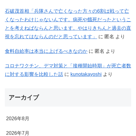
石破茂首相「兵隊さんで亡くなった方々の6割は戦って亡
くなったわけじゃないんです。病死や餓死だったというこ
とを考えねばならんと思います。やはりきちんと過去の直
視を忘れてはならんのだと思っています」
に
匿名
より
食料自給率は本当に上げるべきなのか
に
匿名
より
コロナワクチン、デマ対策と「接種開始時期」が死亡者数
に対する影響を比較した話
に
kunotakayoshi
より
アーカイブ
2026年8月
2026年7月