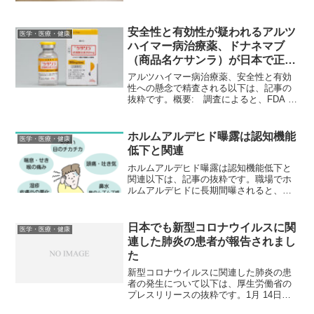
安全性と有効性が疑われるアルツ
医学・医療・健康
ハイマー病治療薬、ドナネマブ
（商品名ケサンラ）が日本で正式
承認されました。
アルツハイマー病治療薬、安全性と有効
性への懸念で精査される以下は、記事の
抜粋です。概要: 調査によると、FDA が
承認したアルツハイマー病治療薬ドナネ
マブは、その有効性と安全性に関する懸
念から精査を受けている。この調査で
ホルムアルデヒド曝露は認知機能
医学・医療・健康
は、治験中の複数の患...
低下と関連
ホルムアルデヒド曝露は認知機能低下と
関連以下は、記事の抜粋です。職場でホ
ルムアルデヒドに長期間曝されると、後
年になって、思考力や記憶力などの認知
機能に問題が生じる可能性のあること
が、新たな研究で示唆された。ホルムア
日本でも新型コロナウイルスに関
医学・医療・健康
ルデヒドは刺激臭のある無色...
連した肺炎の患者が報告されまし
た
新型コロナウイルスに関連した肺炎の患
者の発生について以下は、厚生労働省の
プレスリリースの抜粋です。1月 14日、
神奈川県内の医療機関から管轄の保健所