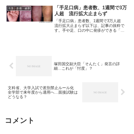
に対して、中国湖北省武漢市の滞在歴が
ある肺炎の患者が報告されました。この
「手足口病」患者数、1週間で3万
医学・医療・健康
方については、1月6...
人超 流行拡大止まらず
「手足口病」患者数、1週間で3万人超
流行拡大止まらず以下は、記事の抜粋で
す。手や足、口の中に発疹ができる「手
足口病」の全国的な流行拡大が止まらな
い。国立感染症研究所によると、7月7日
までの1週間に全国3000の医療機関で報告
された患者数は...
塚田国交副大臣「そんたく」発言の詳
細…これが「忖度」？
文科省、大学入試で差別禁止ルール化
全学部で来年度から適用へ…面接試験は
どうなる？
コメント