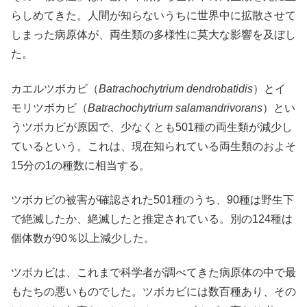
らしめてきた。人間が知らないうちに世界中に拡散させて
しまった病原体が、両生類の多様性に莫大な影響を及ぼし
た。
カエルツボカビ（
Batrachochytrium dendrobatidis
）とイ
モリツボカビ（
Batrachochytrium salamandrivorans
）とい
うツボカビが原因で、少なくとも501種の両生類が減少し
ているという。これは、現在知られている両生類のおよそ
15分の1の種数に相当する。
ツボカビの被害が確認された501種のうち、90種は野生下
で絶滅したか、絶滅したと推定されている。別の124種は
個体数が90％以上減少した。
ツボカビは、これまで科学者が調べてきた病原体の中で最
もたちの悪いものでした。ツボカビには数百種あり、その