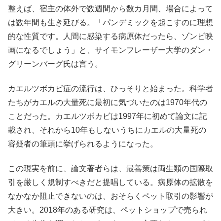
整えば、宿主の体外で数週間から数カ月間、場合によって
は数年間も生き延びる。「パンデミックを起こすのに理想
的な性質です。人間に感染する病原体だったら、ゾンビ映
画になるでしょう」と、サイモンフレーザー大学のダン・
グリーンバーグ氏は言う。
カエルツボカビ症の流行は、ひっそりと始まった。科学者
たちがカエルの大量死に最初に気づいたのは1970年代の
ことだった。カエルツボカビは1997年に初めて論文に記
載され、それから10年もしないうちにカエルの大量死の
容疑者の筆頭に挙げられるようになった。
この現実を前に、論文著者らは、最善策は両生類の国際取
引を厳しく規制すべきだと提唱している。病原体の拡散を
なかなか阻止できないのは、おそらくペット取引の影響が
大きい。2018年のある研究は、ペットショップで売られ