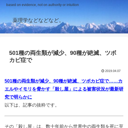
based on evidence, not on authority or intuition
薬理学などなどなど。
501種の両生類が減少、90種が絶滅、ツボ
カビ症で
2019.04.07
501種の両生類が減少、90種が絶滅、ツボカビ症で……カ
エルやイモリを脅かす「殺し屋」による被害状況が最新研
究で明らかに
以下は、記事の抜粋です。
その「殺し屋」は、数十年前から世界中の両生類を死に至