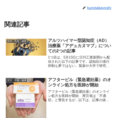
kunotakayoshi
関連記事
アルツハイマー型認知症（AD）
医学・医療・健康
治療薬「アデュカヌマブ」につい
ての2つの記事
1つ目は、5月13日に日刊工業新聞から配
信された以下の記事です。認知症の進行
抑制も夢ではない。製薬や大学で研究進
む以下は、アデュカヌマブについての記
述をそのまま転載したものです。厚生労
働省の推計によると、国内認知症患者は
アフターピル（緊急避妊薬）のオ
医学・医療・健康
2012年に462万...
ンライン処方を医師が開始
アフターピル（緊急避妊薬）のオンライ
ン処方を医師が開始 厚労省は「不適
切」と警告するが...以下は、記事の抜粋
です。性交後に飲む緊急避妊薬「アフタ
ーピル」をオンライン処方する医療機関
がある。医師は「産婦人科に行けない女
性たちのために」と語る...