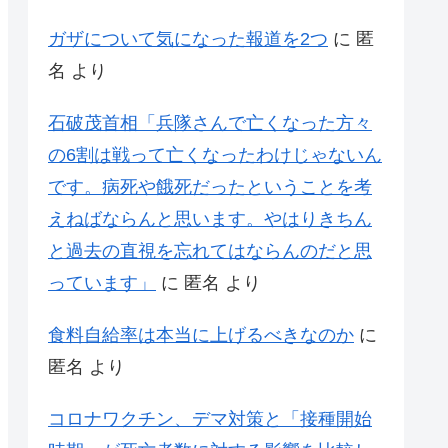
ガザについて気になった報道を2つ
に
匿
名
より
石破茂首相「兵隊さんで亡くなった方々
の6割は戦って亡くなったわけじゃないん
です。病死や餓死だったということを考
えねばならんと思います。やはりきちん
と過去の直視を忘れてはならんのだと思
っています」
に
匿名
より
食料自給率は本当に上げるべきなのか
に
匿名
より
コロナワクチン、デマ対策と「接種開始