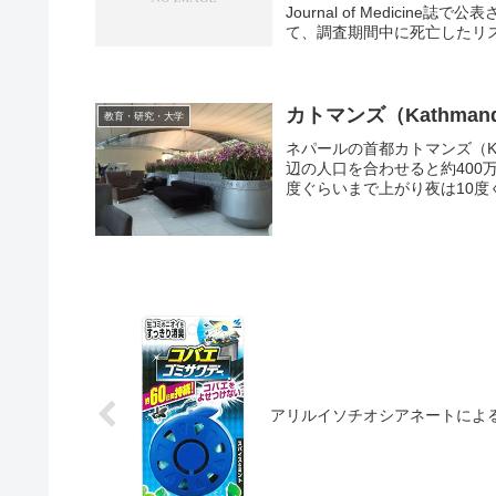
Journal of Medic
て、調査期間中に死亡したリスク
カトマンズ（Kathma
教育・研究・大学
ネパールの首都カトマンズ（Ka
辺の人口を合わせると約400
度ぐらいまで上がり夜は10度ぐ
アリルイソチオシアネートによ