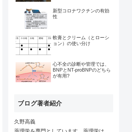
新型コロナワクチンの有効
性
軟膏とクリーム（とローシ
ョン）の使い分け
心不全の診断や管理では、
BNPとNT-proBNPのどちら
が有用?
ブログ著者紹介
久野高義
薬理学を専門としています。薬理学は、