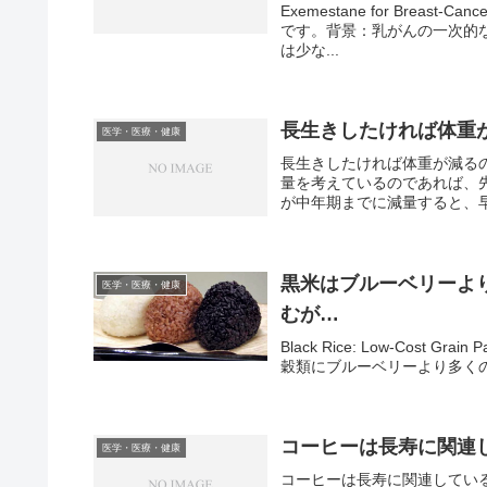
Exemestane for Breast-C
です。背景：乳がんの一次的
は少な...
長生きしたければ体重
医学・医療・健康
長生きしたければ体重が減る
量を考えているのであれば、
が中年期までに減量すると、早
黒米はブルーベリーよ
医学・医療・健康
むが…
Black Rice: Low-Cost Grai
穀類にブルーベリーより多くの
コーヒーは長寿に関連
医学・医療・健康
コーヒーは長寿に関連している可