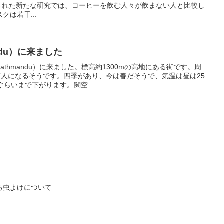
ine誌で公表された新たな研究では、コーヒーを飲む人々が飲まない人と比較し
は若干...
ndu）に来ました
thmandu）に来ました。標高約1300mの高地にある街です。周
万人になるそうです。四季があり、今は春だそうで、気温は昼は25
らいまで下がります。関空...
る虫よけについて