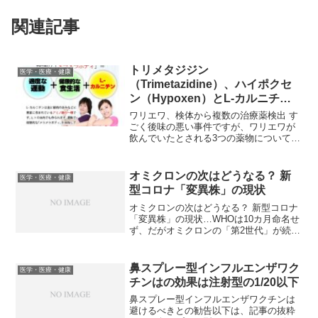
関連記事
トリメタジジン
医学・医療・健康
（Trimetazidine）、ハイポクセ
ン（Hypoxen）とL-カルニチン
（L-Carnitine）
ワリエワ、検体から複数の治療薬検出 す
ごく後味の悪い事件ですが、ワリエワが
飲んでいたとされる3つの薬物について調
べてみました。以下は、記事の抜粋で
す。北京冬季五輪に出場しているフィギ
ュアスケート女子のカミラ・ワリエワ
オミクロンの次はどうなる？ 新
医学・医療・健康
（Kamila Vali...
型コロナ「変異株」の現状
オミクロンの次はどうなる？ 新型コロナ
「変異株」の現状…WHOは10カ月命名せ
ず、だがオミクロンの「第2世代」が続々
と進化中以下は、記事の抜粋です。飛躍
的に進化するオミクロン株の「第2世代」
出現からまだ1年にも満たないオミクロン
鼻スプレー型インフルエンザワク
医学・医療・健康
株だが、新型...
チンはの効果は注射型の1/20以下
鼻スプレー型インフルエンザワクチンは
避けるべきとの勧告以下は、記事の抜粋