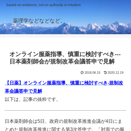
based on evidence, not on authority or intuition
薬理学などなどなど。
オンライン服薬指導、慎重に検討すべき‐‐‐
日本薬剤師会が規制改革会議答申で見解
2018.06.15
2020.12.19
【日薬】オンライン服薬指導、慎重に検討すべき‐規制改
革会議答申で見解
以下は、記事の抜粋です。
日本薬剤師会は5日、政府の規制改革推進会議が4日にま
とめた規制改革推進に関する第3次答申で、「対面での服