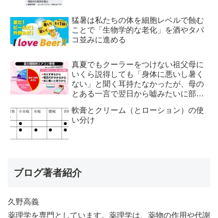
猛暑は私たちの体を細胞レベルで蝕む
ことで「生物学的な老化」を酒やタバ
コ並みに進める
真夏でもクーラーをつけない祖父母に
いくら説得しても「身体に悪いし暑く
ない」と聞く耳持たなかったが、母の
とある一言で翌日から嘘みたいに部屋
が冷えるようになった
軟膏とクリーム（とローション）の使
い分け
ブログ著者紹介
久野高義
薬理学を専門としています。薬理学は、薬物の作用や代謝