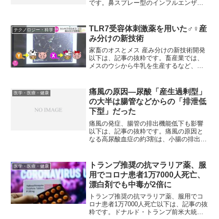
です。鼻スプレー型のインフルエンザワ
クチンは効果が低いため使用すべきでは
ないとの見解を、米国小児科学会
（AAP）が発表した。AAPによると、
TLR7受容体刺激薬を用いた♂♀産
テクノロジー・科学
2016～17年のインフルエ...
み分けの新技術
家畜のオスとメス 産み分けの新技術開発
以下は、記事の抜粋です。畜産業では、
メスのウシから牛乳を生産するなど、オ
スやメスのどちらかを必要とするケース
が多くあります。オスとメスは、受精し
た精子に含まれる性染色体がＹ型だとオ
痛風の原因―尿酸「産生過剰型」
医学・医療・健康
スになり、Ｘ型だとメス...
の大半は腸管などからの「排泄低
下型」だった
痛風の発症、腸管の排出機能低下も影響
以下は、記事の抜粋です。痛風の原因と
なる高尿酸血症の約3割は、小腸の排出機
能が低下して引き起こされることを東京
大、東京薬科大などの研究チームが突き
止めた。腎臓にばかり目を向けてきた従
トランプ推奨の抗マラリア薬、服
医学・医療・健康
来の考えに見直しを迫る...
用でコロナ患者1万7000人死亡、
漂白剤でも中毒が2倍に
トランプ推奨の抗マラリア薬、服用でコ
ロナ患者1万7000人死亡以下は、記事の抜
粋です。ドナルド・トランプ前米大統領