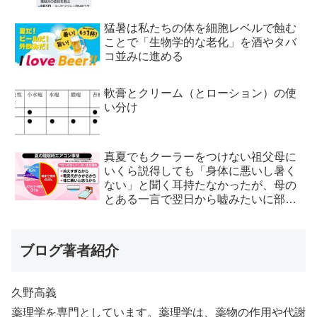
猛暑は私たちの体を細胞レベルで蝕む
ことで「生物学的な老化」を酒やタバ
コ並みに進める
軟膏とクリーム（とローション）の使
い分け
真夏でもクーラーをつけない祖父母に
いくら説得しても「身体に悪いし暑く
ない」と聞く耳持たなかったが、母の
とある一言で翌日から嘘みたいに部屋
が冷えるようになった
ブログ著者紹介
久野高義
薬理学を専門としています。薬理学は、薬物の作用や代謝