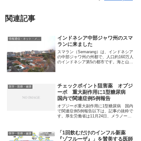
関連記事
インドネシア中部ジャワ州のスマ
情報通信・ネット・メディア
ランに来ました
スマラン（Semarang）は、インドネシア
の中部ジャワ州の州都で、人口約160万人
のインドネシア第5の都市です。海と山に
囲まれ、緑の多い美しい街です。ホテル
の窓からみた景色です。オランダ風の赤
い屋根が多いです。左は、TUGU
MUDA（青...
チェックポイント阻害薬 オプジ
医学・医療・健康
ーボ 重大副作用に1型糖尿病
国内で関連症例5例報告
オプジーボ重大副作用に1型糖尿病 国内
で関連症例5例報告以下は、記事の抜粋で
す。厚生労働省は11月24日、メラノーマ
治療薬「ニボルマブ製剤」（商品名：オ
プジーボ）の使用上の注意で、重大な副
作用に1型糖尿病を追記するよう改訂指示
「1回飲むだけのインフル新薬
医学・医療・健康
を発出した。劇...
『ゾフルーザ』」を賛美する医師