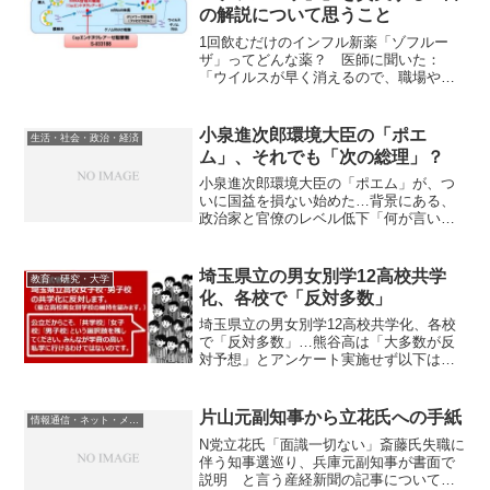
の解説について思うこと
1回飲むだけのインフル新薬「ゾフルー
ザ」ってどんな薬？ 医師に聞いた：
「ウイルスが早く消えるので、職場や家
族内の感染も減る」以下は、記事の抜粋
です。インフルエンザの新薬が承認され
た。塩野義製薬は2月23日、インフルエン
小泉進次郎環境大臣の「ポエ
生活・社会・政治・経済
ザの新薬「ゾフルーザ」...
ム」、それでも「次の総理」？
小泉進次郎環境大臣の「ポエム」が、つ
いに国益を損ない始めた…背景にある、
政治家と官僚のレベル低下「何が言いた
いのかわからない」という見出しの文章
は、以下のようなイントロで始まりま
す。…「小泉進次郎環境大臣は、日本の
埼玉県立の男女別学12高校共学
教育・研究・大学
国益を損ないましたね」ある...
化、各校で「反対多数」
埼玉県立の男女別学12高校共学化、各校
で「反対多数」…熊谷高は「大多数が反
対予想」とアンケート実施せず以下は、
記事の抜粋です。埼玉県の県立高の共学
化を「早期に実現すべきだ」とする県の
第三者機関からの勧告を巡り、男女別学
片山元副知事から立花氏への手紙
情報通信・ネット・メディア
高全12校の保護者代表...
N党立花氏「面識一切ない」斎藤氏失職に
伴う知事選巡り、兵庫元副知事が書面で
説明 と言う産経新聞の記事について立