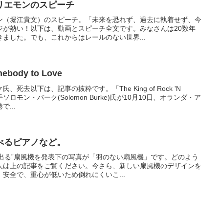
リエモンのスピーチ
ン（堀江貴文）のスピーチ。「未来を恐れず、過去に執着せず、今
ジが熱い！以下は、動画とスピーチ全文です。みなさんは20数年
ました。でも、これからはレールのない世界...
ebody to Love
死去以下は、記事の抜粋です。「The King of Rock 'N
ロモン・バーク(Solomon Burke)氏が10月10日、オランダ・ア
...
べるピアノなど。
風が出る”扇風機を発表下の写真が「羽のない扇風機」です。どのよう
人は上の記事をご覧ください。今さら、新しい扇風機のデザインを
安全で、重心が低いため倒れにくいこ...