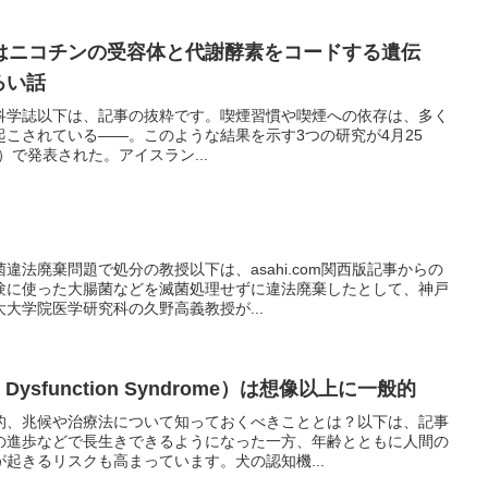
はニコチンの受容体と代謝酵素をコードする遺伝
ろい話
科学誌以下は、記事の抜粋です。喫煙習慣や喫煙への依存は、多く
こされている――。このような結果を示す3つの研究が4月25
電子版）で発表された。アイスラン...
違法廃棄問題で処分の教授以下は、asahi.com関西版記事からの
験に使った大腸菌などを滅菌処理せずに違法廃棄したとして、神戸
大学院医学研究科の久野高義教授が...
 Dysfunction Syndrome）は想像以上に一般的
的、兆候や治療法について知っておくべきこととは？以下は、記事
の進歩などで長生きできるようになった一方、年齢とともに人間の
起きるリスクも高まっています。犬の認知機...