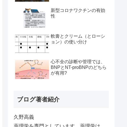
新型コロナワクチンの有効
性
軟膏とクリーム（とローシ
ョン）の使い分け
心不全の診断や管理では、
BNPとNT-proBNPのどちら
が有用?
ブログ著者紹介
久野高義
薬理学を専門としています。薬理学は、