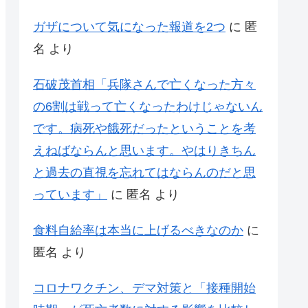
ガザについて気になった報道を2つ
に
匿
名
より
石破茂首相「兵隊さんで亡くなった方々
の6割は戦って亡くなったわけじゃないん
です。病死や餓死だったということを考
えねばならんと思います。やはりきちん
と過去の直視を忘れてはならんのだと思
っています」
に
匿名
より
食料自給率は本当に上げるべきなのか
に
匿名
より
コロナワクチン、デマ対策と「接種開始