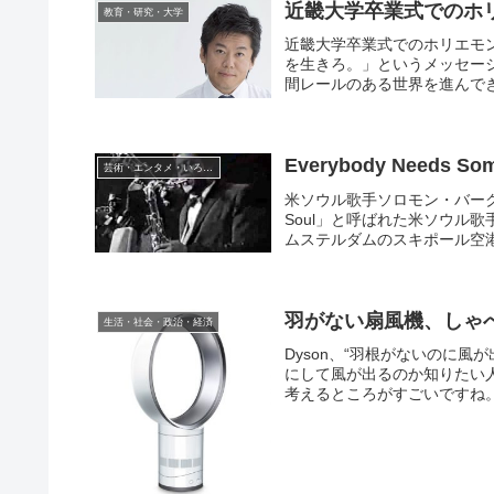
近畿大学卒業式でのホ
教育・研究・大学
近畿大学卒業式でのホリエモ
を生きろ。」というメッセー
間レールのある世界を進んでき
Everybody Needs Som
芸術・エンタメ・いろいろ
米ソウル歌手ソロモン・バーク氏、
Soul」と呼ばれた米ソウル歌手ソ
ムステルダムのスキポール空港で
羽がない扇風機、しゃ
生活・社会・政治・経済
Dyson、“羽根がないのに
にして風が出るのか知りたい
考えるところがすごいですね。