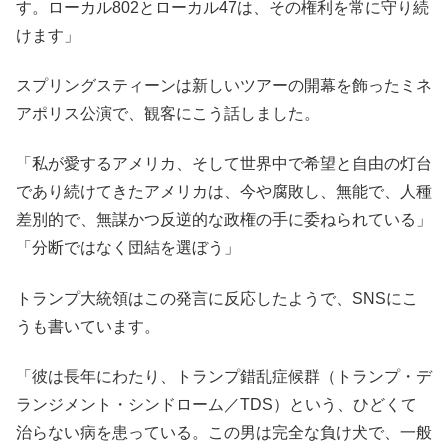
す。ローカル802とローカル47は、その権利を常に守り続
けます」
スプリングスティーンは新しいツアーの開幕を飾ったミネ
アポリス公演で、観客にこう話しました。
「私が愛するアメリカ、そして世界中で希望と自由の灯台
であり続けてきたアメリカは、今や腐敗し、無能で、人種
差別的で、無謀かつ反逆的な政権の手に委ねられている」
「分断ではなく団結を選ぼう」
トランプ大統領はこの発言に反応したようで、SNSにこ
うも書いています。
「彼は長年にわたり、トランプ錯乱症候群（トランプ・デ
ランジメント・シンドローム／TDS）という、ひどくて
治らない病を患っている。この男は完全な負け犬で、一般