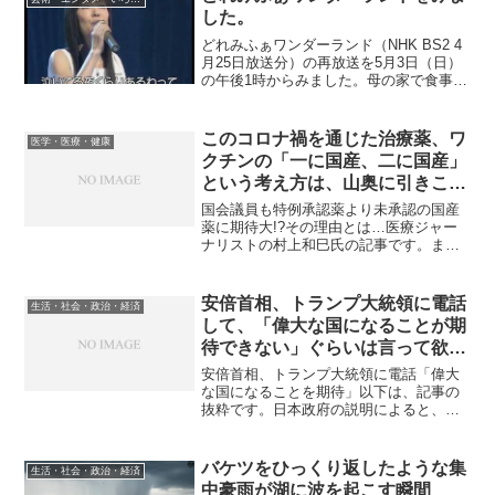
レイじゃない。自動...
した。
どれみふぁワンダーランド（NHK BS2 4
月25日放送分）の再放送を5月3日（日）
の午後1時からみました。母の家で食事を
しながら、BS2で「のど自慢」をみてい
たら、その後に続くこの番組を偶然みる
ことになりました。宮川彬良の「音楽の
このコロナ禍を通じた治療薬、ワ
医学・医療・健康
深読み」...
クチンの「一に国産、二に国産」
という考え方は、山奥に引きこも
って天に向かって空威張りする意
国会議員も特例承認薬より未承認の国産
味不明なカルトのようにしか見え
薬に期待大!?その理由とは…医療ジャー
ナリストの村上和巳氏の記事です。まっ
ない
たく同感です。 以下は、その抜粋です。
モルヌピラビル（商品名：ラゲブリオ）
が昨年末に承認されたのに続き、この記
安倍首相、トランプ大統領に電話
生活・社会・政治・経済
事の公開日である2月...
して、「偉大な国になることが期
待できない」ぐらいは言って欲し
い
安倍首相、トランプ大統領に電話「偉大
な国になることを期待」以下は、記事の
抜粋です。日本政府の説明によると、電
話会談では首相がトランプ氏に大統領就
任の祝意を示し、「就任直後から精力的
に行動され、トランプ時代の幕開けを強
バケツをひっくり返したような集
生活・社会・政治・経済
烈に印象づけた」と伝えた...
中豪雨が湖に波を起こす瞬間