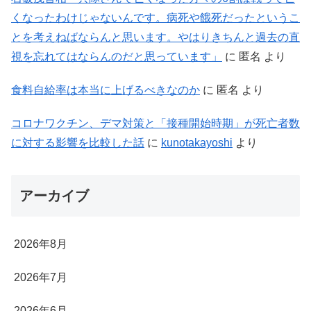
くなったわけじゃないんです。病死や餓死だったというこ
とを考えねばならんと思います。やはりきちんと過去の直
視を忘れてはならんのだと思っています」
に
匿名
より
食料自給率は本当に上げるべきなのか
に
匿名
より
コロナワクチン、デマ対策と「接種開始時期」が死亡者数
に対する影響を比較した話
に
kunotakayoshi
より
アーカイブ
2026年8月
2026年7月
2026年6月