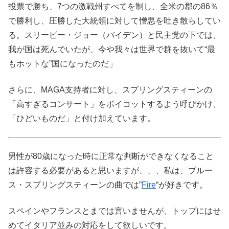
投票で勝ち、7つの激戦州すべてを制し、全米の郡の86％
で勝利し、圧勝した大統領に対して憎悪を吐き散らしてい
る。スリーピー・ジョー（バイデン）と民主党の下では、
我が国は死んでいたが、今や我々は世界で群を抜いて“最
もホットな”国になったのだ」
さらに、MAGA支持者に対し、スプリングスティーンの
「高すぎるコンサート」をボイコットするよう呼びかけ、
「ひどいものだ」と付け加えています。
男性が80歳になった時に正常な判断ができなくなること
は許容する必要があると思いますが、、、私は、ブルー
ス・スプリングスティーンの曲では”
Fire
“が好きです。
スペインやフランスとまでは言いませんが、トップにはせ
めてイタリア並みの対応をして欲しいです。