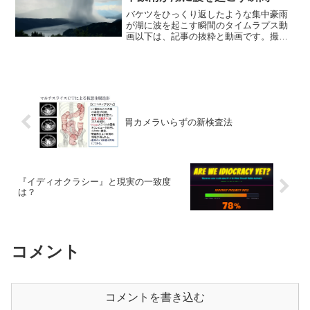
バケツをひっくり返したような集中豪雨
が湖に波を起こす瞬間のタイムラプス動
画以下は、記事の抜粋と動画です。撮影
場所はオーストリア、ケルンテン州にあ
るミルシュテッター湖。「ダウンバース
ト」と呼ばれる下降気流が起こり、風速
50mを超える突風が沸き...
胃カメラいらずの新検査法
『イディオクラシー』と現実の一致度
は？
コメント
コメントを書き込む