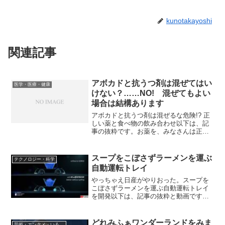
kunotakayoshi
関連記事
アボカドと抗うつ剤は混ぜてはい
医学・医療・健康
けない？……NO! 混ぜてもよい
場合は結構あります
アボカドと抗うつ剤は混ぜるな危険!? 正
しい薬と食べ物の飲み合わせ以下は、記
事の抜粋です。お薬を、みなさんは正し
いタイミングで飲めていますか？ 実は体
調を良くするはずの薬が、飲むタイミン
グや、食べ物の飲み合わせによっては体
スープをこぼさずラーメンを運ぶ
テクノロジー・科学
調を悪化させる危険...
自動運転トレイ
やっちゃえ日産がやりおった。スープを
こぼさずラーメンを運ぶ自動運転トレイ
を開発以下は、記事の抜粋と動画です
が、私には現実ではなくCGに見えます。
YouTubeで公開中のその品はラーメンを
素早く運ぶトレイ。といってもただのト
どれみふぁワンダーランドをみま
芸術・エンタメ・いろいろ