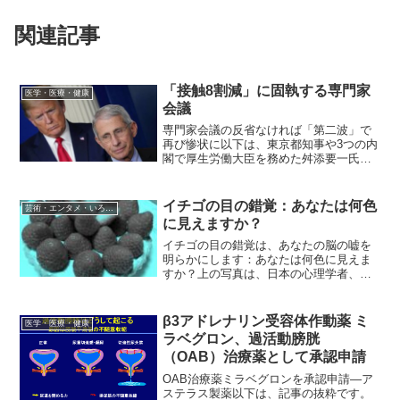
関連記事
「接触8割減」に固執する専門家
医学・医療・健康
会議
専門家会議の反省なければ「第二波」で
再び惨状に以下は、東京都知事や3つの内
閣で厚生労働大臣を務めた舛添要一氏が
最近書いた記事からの抜粋です。政府
は、5月14日、専門家会議の諮問を経て、
計39県の緊急事態宣言を解除した。さら
イチゴの目の錯覚：あなたは何色
芸術・エンタメ・いろいろ
に、専門家会議は、...
に見えますか？
イチゴの目の錯覚は、あなたの脳の嘘を
明らかにします：あなたは何色に見えま
すか？上の写真は、日本の心理学者、北
岡明佳氏のものだそうです。人がフルー
ツタルトの写真で見ることができるイチ
ゴの色—赤—は、実際には本当の色合い
β3アドレナリン受容体作動薬 ミ
医学・医療・健康
ではありません。北岡氏は...
ラベグロン、過活動膀胱
（OAB）治療薬として承認申請
OAB治療薬ミラベグロンを承認申請―ア
ステラス製薬以下は、記事の抜粋です。