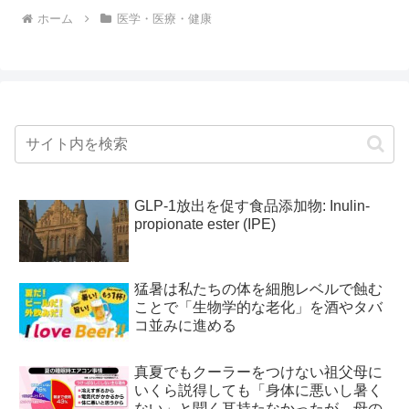
ホーム
医学・医療・健康
GLP-1放出を促す食品添加物: Inulin-
propionate ester (IPE)
猛暑は私たちの体を細胞レベルで蝕む
ことで「生物学的な老化」を酒やタバ
コ並みに進める
真夏でもクーラーをつけない祖父母に
いくら説得しても「身体に悪いし暑く
ない」と聞く耳持たなかったが、母の