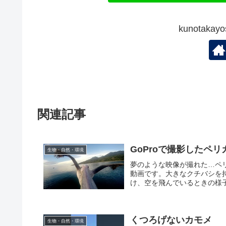
kunotak
関連記事
GoProで撮影したペ
生物・自然・環境
夢のような映像が撮れた…ペ
動画です。大きなクチバシを
け、空を飛んでいるときの様子
くつろげないカモメ
生物・自然・環境