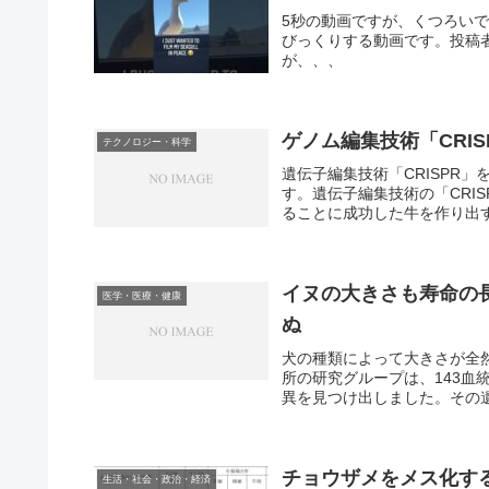
5秒の動画ですが、くつろい
びっくりする動画です。投稿
が、、、
ゲノム編集技術「CRI
テクノロジー・科学
遺伝子編集技術「CRISPR
す。遺伝子編集技術の「CRIS
ることに成功した牛を作り出す
イヌの大きさも寿命の長
医学・医療・健康
ぬ
犬の種類によって大きさが全
所の研究グループは、143血
異を見つけ出しました。その遺伝
チョウザメをメス化す
生活・社会・政治・経済