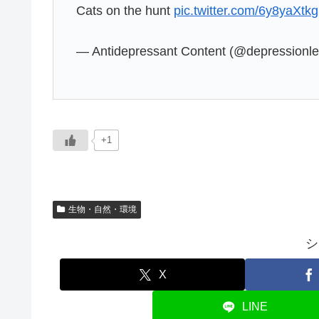
Cats on the hunt
pic.twitter.com/6y8yaXtk
— Antidepressant Content (@depressionl
+1
生物・自然・環境
シ
X
LINE