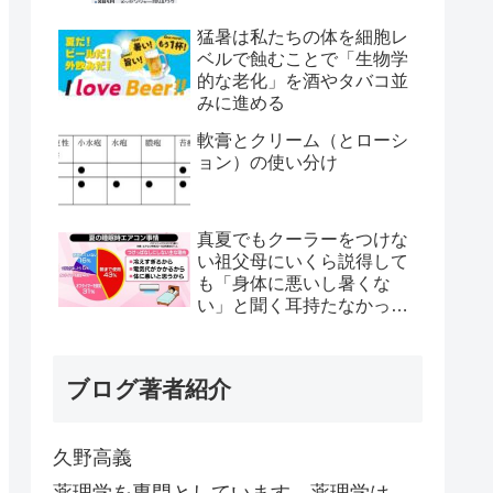
猛暑は私たちの体を細胞レ
ベルで蝕むことで「生物学
的な老化」を酒やタバコ並
みに進める
軟膏とクリーム（とローシ
ョン）の使い分け
真夏でもクーラーをつけな
い祖父母にいくら説得して
も「身体に悪いし暑くな
い」と聞く耳持たなかった
が、母のとある一言で翌日
から嘘みたいに部屋が冷え
るようになった
ブログ著者紹介
久野高義
薬理学を専門としています。薬理学は、