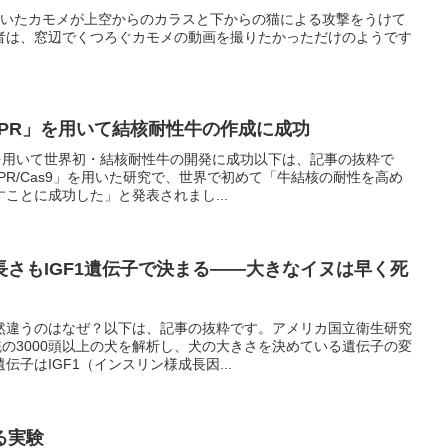
でいたカモメが上空からのカラスと下からの猫による攻撃をうけて
者は、窓辺でくつろぐカモメの動画を撮りたかっただけのようです
SPR」を用いて結核耐性牛の作成に成功
」を用いて世界初・結核耐性牛の開発に成功以下は、記事の抜粋で
PR/Cas9」を用いた研究で、世界で初めて「牛結核の耐性を高め
ことに成功した」と発表されまし...
さもIGF1遺伝子で決まる――大きなイヌは早く死
然違うのはなぜ？以下は、記事の抜粋です。アメリカ国立衛生研究
統の3000頭以上の犬を解析し、犬の大きさを決めている遺伝子の変
子はIGF1（インスリン様成長因...
る実験