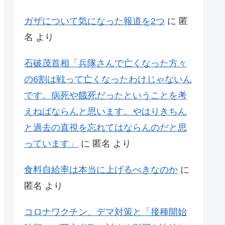
ガザについて気になった報道を2つ
に
匿
名
より
石破茂首相「兵隊さんで亡くなった方々
の6割は戦って亡くなったわけじゃないん
です。病死や餓死だったということを考
えねばならんと思います。やはりきちん
と過去の直視を忘れてはならんのだと思
っています」
に
匿名
より
食料自給率は本当に上げるべきなのか
に
匿名
より
コロナワクチン、デマ対策と「接種開始