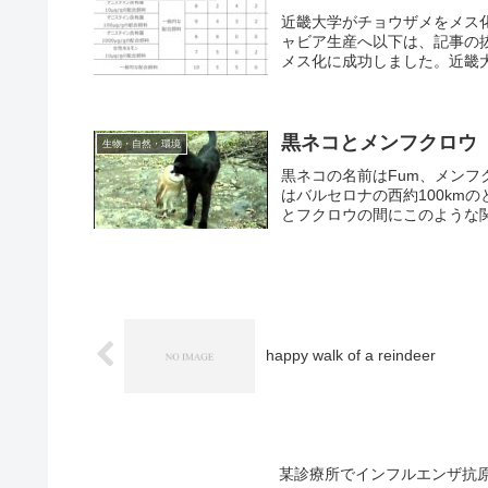
近畿大学がチョウザメをメス
ャビア生産へ以下は、記事の
メス化に成功しました。近畿大
黒ネコとメンフクロウ
生物・自然・環境
黒ネコの名前はFum、メンフ
はバルセロナの西約100kmの
とフクロウの間にこのような関
happy walk of a reindeer
某診療所でインフルエンザ抗