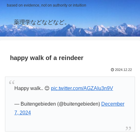
based on evidence, not on authority or intuition
薬理学などなどなど。
happy walk of a reindeer
2024.12.22
Happy walk.. 😊
pic.twitter.com/AGZAIu3n9V
— Buitengebieden (@buitengebieden)
December
7, 2024