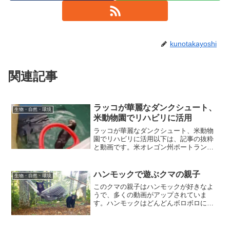
kunotakayoshi
関連記事
ラッコが華麗なダンクシュート、
生物・自然・環境
米動物園でリハビリに活用
ラッコが華麗なダンクシュート、米動物
園でリハビリに活用以下は、記事の抜粋
と動画です。米オレゴン州ポートランド
のオレゴン動物園で、ダンクシュートを
華麗に決める愛くるしいラッコの映像が
公開された。ラッコの「エディー」は15
ハンモックで遊ぶクマの親子
生物・自然・環境
歳と高齢だが、飼育員か...
このクマの親子はハンモックが好きなよ
うで、多くの動画がアップされていま
す。ハンモックはどんどんボロボロにな
っているみたいです。どう考えても怖く
てヒトは使えません。