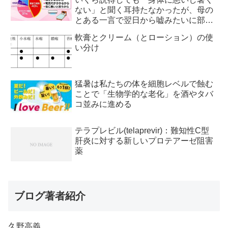
ない」と聞く耳持たなかったが、母の
とある一言で翌日から嘘みたいに部屋
が冷えるようになった
軟膏とクリーム（とローション）の使
い分け
猛暑は私たちの体を細胞レベルで蝕む
ことで「生物学的な老化」を酒やタバ
コ並みに進める
テラプレビル(telaprevir)：難知性C型
肝炎に対する新しいプロテアーゼ阻害
薬
ブログ著者紹介
久野高義