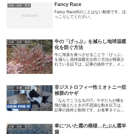
Fancy Race
生物・自然・環境
Fancy Race何のことはない動画です。ほ
っこりしてください。
牛の「げっぷ」を減らし地球温暖
生物・自然・環境
化を防ぐ方法
牛に海藻を食べさせることで「げっぷ」
を減らし地球温暖化を防ぐ方法が模索さ
れている以下は、記事の抜粋です。メタ
ンは天然ガスの主成分として知られてい
ますが、同時に地球温暖化の原因となる
温室効果ガスとしても有名であり、同量
の二酸化炭素の20倍以上...
非ジストロフィー性ミオトニー症
医学・医療・健康
候群のヤギ
「なんでこうなるの!?」ヤギたちが柵を
飛び越えたときの不思議な動き以下は、
記事の抜粋と動画です。お食事タイムの
ヤギたちが、木の柵を越えて次々と小屋
の中に入ってくるのですが……奇妙な行
動がかわいいと人気を呼んでいました。
車についた霜の模様…たぶん霜羊
生物・自然・環境
動画をご覧ください。投...
歯