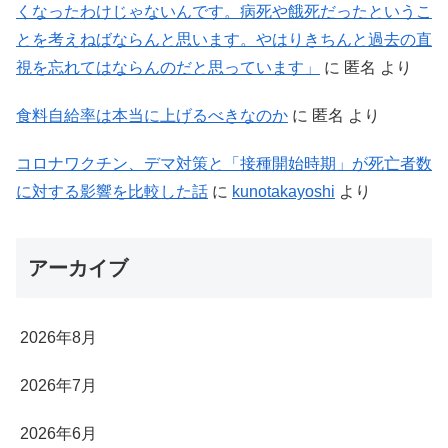
くなったわけじゃないんです。病死や餓死だったというこ
とを考えねばならんと思います。やはりきちんと過去の直
視を忘れてはならんのだと思っています」
に
匿名
より
食料自給率は本当に上げるべきなのか
に
匿名
より
コロナワクチン、デマ対策と「接種開始時期」が死亡者数
に対する影響を比較した話
に
kunotakayoshi
より
アーカイブ
2026年8月
2026年7月
2026年6月