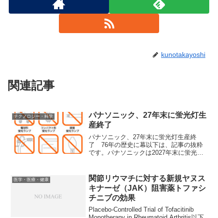
kunotakayoshi
関連記事
パナソニック、27年末に蛍光灯生
テクノロジー・科学
産終了
パナソニック、27年末に蛍光灯生産終
了 76年の歴史に幕以下は、記事の抜粋
です。パナソニックは2027年末に蛍光灯
の生産を終了する。国際条約で生産禁止
が決まったことに対応する。政府は30年
までに全ての照明を発光ダイオード
関節リウマチに対する新規ヤヌス
医学・医療・健康
（LED）に切り替え...
キナーゼ（JAK）阻害薬トファシ
チニブの効果
Placebo-Controlled Trial of Tofacitinib
Monotherapy in Rheumatoid Arthritis以下