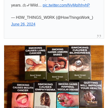
years. 🫁🚬Wild…
pic.twitter.com/NyMplhhyhP
— H0W_THlNGS_W0RK (@HowThingsWork_)
June 26, 2024