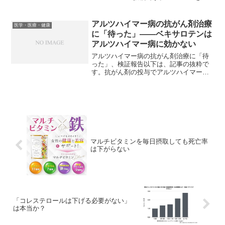
れていない方もおられ、高山氏も「この
Q＆Aについて、高山は一切著作権を主張
しません。お役に立ちそうでしたら、ど
アルツハイマー病の抗がん剤治療
医学・医療・健康
うぞ自由に...
に「待った」――ベキサロテンは
アルツハイマー病に効かない
アルツハイマー病の抗がん剤治療に「待
った」、検証報告以下は、記事の抜粋で
す。抗がん剤の投与でアルツハイマー病
の好転がマウス実験で見られたとする
2012年発表の論文について、4つの研究チ
ームが5月24日のScience誌で、個別の実
験を通じて...
マルチビタミンを毎日摂取しても死亡率
は下がらない
「コレステロールは下げる必要がない」
は本当か？