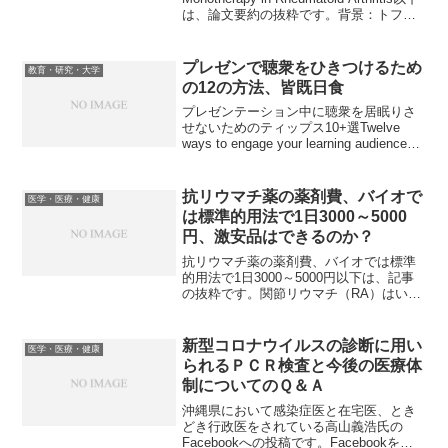
は、論文要約の抜粋です。背景：トファ
シチニブ（tofacitinib）は、経口JAK阻...
プレゼンで聴衆をひきつけるため
教育・研究・大学
の12の方法、皆既日食
プレゼンテーション中に聴衆を居眠りさ
せないためのティップス10+選Twelve
ways to engage your learning audience内
容は、学会発表というよりは、「1日でエ
クセルをマスターするコース」の講師な
どを想定し...
抗リウマチ薬の薬剤費、バイオで
医学・医療・健康
は標準的用法で1日3000～5000
円、激安品はできるのか？
抗リウマチ薬の薬剤費、バイオでは標準
的用法で1日3000～5000円以下は、記事
の抜粋です。関節リウマチ（RA）はいっ
たん発症すると10～20年といった長期
間、治療を継続する必要がある。そのた
め、医療費が患者や家族に重くのしかか
新型コロナウイルスの診断に用い
医学・医療・健康
る。2003...
られるＰＣＲ検査と今後の医療体
制についてのＱ＆Ａ
沖縄県において感染症医と在宅医、とき
どき行政医をされている高山義浩氏の
Facebookへの投稿です。Facebookをさ