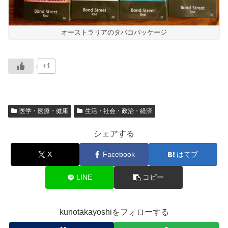
オーストラリアのタバコパッケージ
+1
医学・医療・健康
生活・社会・政治・経済
シェアする
X
Facebook
はてブ
LINE
コピー
kunotakayoshiをフォローする