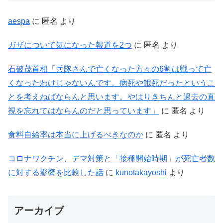
aespa
に
匿名
より
ガザについて気になった報道を2つ
に
匿名
より
石破茂首相「兵隊さんで亡くなった方々の6割は戦って亡
くなったわけじゃないんです。病死や餓死だったというこ
とを考えねばならんと思います。やはりきちんと過去の直
視を忘れてはならんのだと思っています」
に
匿名
より
食料自給率は本当に上げるべきなのか
に
匿名
より
コロナワクチン、デマ対策と「接種開始時期」が死亡者数
に対する影響を比較した話
に
kunotakayoshi
より
アーカイブ