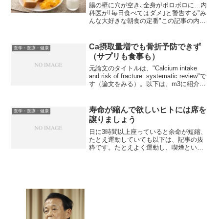
腸の壁に穴が空き､全身がボロボロに…内
科医が｢毎日食べてはダメ｣と警告する"み
んな大好きな朝食の定番"この記事の内容
の大半は多くのヒトには当てはまらない
話です。以下は抜粋です。誰もが口にす
る食材が原因不明の不調を引き起こすこ
Ca摂取量増でも骨折予防できず
医学・医療・健康
とがある。内科医...
（サプリも食事も）
元論文のタイトルは、"Calcium intake
and risk of fracture: systematic review"で
す（論文をみる）。以下は、m3に紹介さ
れた日本語要約です。カルシウム摂取量
と骨折リスクとの関連を、50歳超...
寿命が縮んで欲しいヒトには席を
医学・医療・健康
譲りましょう
日に3時間以上座っていると余命が短縮、
たとえ運動していても以下は、記事の抜
粋です。たとえよく運動し、喫煙といっ
た危険な生活習慣がないとしても、日に3
時間以上座っていると余命は2年ほど縮む
可能性があることが研究で明らかになっ
た。BMJオープン...