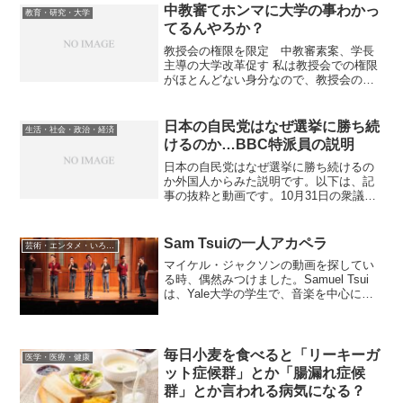
中教審てホンマに大学の事わかっ
教育・研究・大学
てるんやろか？
教授会の権限を限定 中教審素案、学長
主導の大学改革促す 私は教授会での権限
がほとんどない身分なので、教授会の権
限を守ろうとは思いませんが、現状の学
長選考方法や理事会のシステムのままで
学長の権限を強化したらどんな結果にな
日本の自民党はなぜ選挙に勝ち続
生活・社会・政治・経済
るか、中教審のおエライ...
けるのか…BBC特派員の説明
日本の自民党はなぜ選挙に勝ち続けるの
か外国人からみた説明です。以下は、記
事の抜粋と動画です。10月31日の衆議院
選挙で、与党・自由民主党は今回も優勢
とみられている。岸田首相が率いる自民
党は、過去65年のほとんどの間、政権与
Sam Tsuiの一人アカペラ
芸術・エンタメ・いろいろ
党として日本を率い...
マイケル・ジャクソンの動画を探してい
る時、偶然みつけました。Samuel Tsui
は、Yale大学の学生で、音楽を中心に幅
広く活動し、myspace.comに公式ホーム
ページをもっています（ホームページを
みる）。YouTubeには、ソロやデ...
毎日小麦を食べると「リーキーガ
医学・医療・健康
ット症候群」とか「腸漏れ症候
群」とか言われる病気になる？