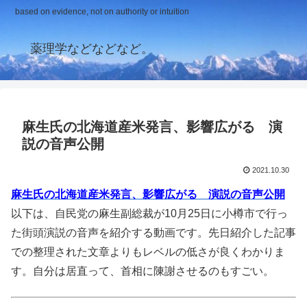
based on evidence, not on authority or intuition
薬理学などなどなど。
麻生氏の北海道産米発言、影響広がる 演
説の音声公開
2021.10.30
麻生氏の北海道産米発言、影響広がる 演説の音声公開
以下は、自民党の麻生副総裁が10月25日に小樽市で行っ
た街頭演説の音声を紹介する動画です。先日紹介した記事
での整理された文章よりもレベルの低さが良くわかりま
す。自分は居直って、首相に陳謝させるのもすごい。