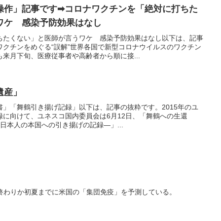
操作」記事です➡コロナワクチンを「絶対に打ちた
ワケ 感染予防効果はなし
ちたくない」と医師が言うワケ 感染予防効果はなし以下は、記事
ワクチンをめぐる“誤解”世界各国で新型コロナウイルスのワクチン
来月下旬、医療従事者や高齢者から順に接...
遺産」
」「舞鶴引き揚げ記録」以下は、記事の抜粋です。2015年のユ
録に向けて、ユネスコ国内委員会は6月12日、「舞鶴への生還
留等日本人の本国への引き揚げの記録―」...
、春の終わりか初夏までに米国の「集団免疫」を予測している。