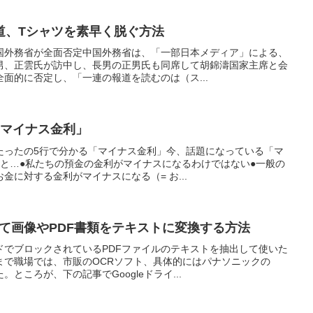
道、Tシャツを素早く脱ぐ方法
国外務省が全面否定中国外務省は、「一部日本メディア」による、
男、正雲氏が訪中し、長男の正男氏も同席して胡錦濤国家主席と会
面的に否定し、「一連の報道を読むのは（ス...
「マイナス金利」
たったの5行で分かる「マイナス金利」今、話題になっている「マ
ると…●私たちの預金の金利がマイナスになるわけではない●一般の
金に対する金利がマイナスになる（= お...
使って画像やPDF書類をテキストに変換する方法
ドでブロックされているPDFファイルのテキストを抽出して使いた
まで職場では、市販のOCRソフト、具体的にはパナソニックの
ところが、下の記事でGoogleドライ...