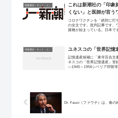
これは新潮社の「印象
情報通信・ネット・メディア
くない」と医師が言う
コロナワクチンを「絶対に打
の全文です。批判記事です。
接種が始まっている。日本でも
ユネスコの「世界記憶
情報通信・ネット・メディア
記憶遺産候補に「東寺百合文書
ネスコの「世界記憶遺産」登
―1945～1956シベリア抑
Dr. Fauci（ファウチ）は