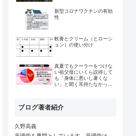
新型コロナワクチンの有効
性
軟膏とクリーム（とローシ
ョン）の使い分け
真夏でもクーラーをつけな
い祖父母にいくら説得して
も「身体に悪いし暑くな
い」と聞く耳持たなかった
が、母のとある一言で翌日
から嘘みたいに部屋が冷え
るようになった
ブログ著者紹介
久野高義
薬理学を専門としています。薬理学は、