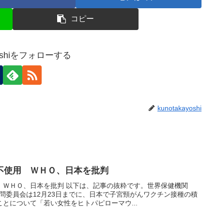
コピー
ayoshiをフォローする
kunotakayoshi
不使用 ＷＨＯ、日本を批判
 ＷＨＯ、日本を批判 以下は、記事の抜粋です。世界保健機関
問委員会は12月23日までに、日本で子宮頸がんワクチン接種の積
とについて「若い女性をヒトパピローマウ...