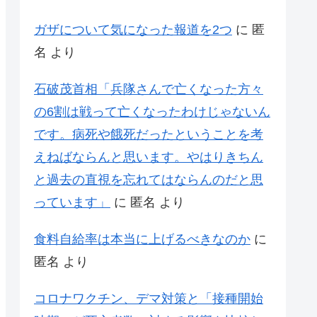
ガザについて気になった報道を2つ
に
匿
名
より
石破茂首相「兵隊さんで亡くなった方々
の6割は戦って亡くなったわけじゃないん
です。病死や餓死だったということを考
えねばならんと思います。やはりきちん
と過去の直視を忘れてはならんのだと思
っています」
に
匿名
より
食料自給率は本当に上げるべきなのか
に
匿名
より
コロナワクチン、デマ対策と「接種開始