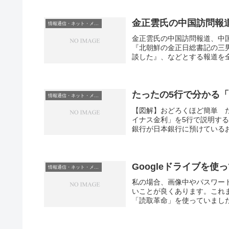
金正雲氏の中国訪問報
情報通信・ネット・メディア
金正雲氏の中国訪問報道、中
『北朝鮮の金正日総書記の三
談した』、などとする報道を全
たったの5行で分かる
情報通信・ネット・メディア
【図解】おどろくほど簡単 
イナス金利」を5行で説明す
銀行が日本銀行に預けているお
Googleドライブを
情報通信・ネット・メディア
私の場合、画像中やパスワー
いことが良くあります。これ
「読取革命」を使っていました。