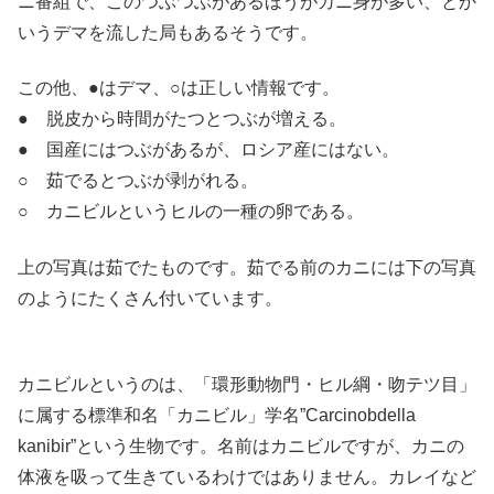
ニ番組で、このつぶつぶがあるほうがカニ身が多い、とか
いうデマを流した局もあるそうです。
この他、●はデマ、○は正しい情報です。
● 脱皮から時間がたつとつぶが増える。
● 国産にはつぶがあるが、ロシア産にはない。
○ 茹でるとつぶが剥がれる。
○ カニビルというヒルの一種の卵である。
上の写真は茹でたものです。茹でる前のカニには下の写真
のようにたくさん付いています。
カニビルというのは、「環形動物門・ヒル綱・吻テツ目」
に属する標準和名「カニビル」学名”Carcinobdella
kanibir”という生物です。名前はカニビルですが、カニの
体液を吸って生きているわけではありません。カレイなど