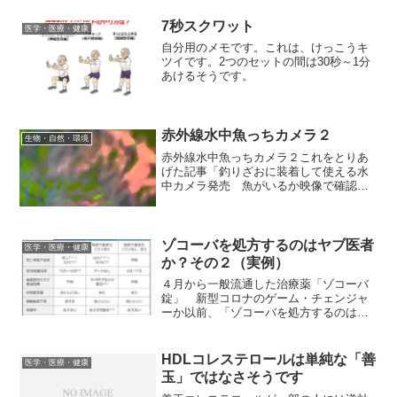
りつつあるという認識を示した政府分科
会の尾身茂会長がＢＢＴの単独インタビ
7秒スクワット
医学・医療・健康
ューに応じ、いま必...
自分用のメモです。これは、けっこうキ
ツイです。2つのセットの間は30秒～1分
あけるそうです。
赤外線水中魚っちカメラ２
生物・自然・環境
赤外線水中魚っちカメラ２これをとりあ
げた記事「釣りざおに装着して使える水
中カメラ発売 魚がいるか映像で確認」
についたはてブのコメントがおもしろい
のでいくつか紹介します。うっかり根が
かりとかしたら絶望感が半端ないだろう
な…「見える魚は釣れない...
ゾコーバを処方するのはヤブ医者
医学・医療・健康
か？その２（実例）
４月から一般流通した治療薬「ゾコーバ
錠」 新型コロナのゲーム・チェンジャ
ーか以前、「ゾコーバを処方するのはヤ
ブ医者か？」という記事を書きました。
また、神戸大の岩田教授も「新型コロナ
の治療について勉強をしている医師は、
HDLコレステロールは単純な「善
医学・医療・健康
おそらく使わないでしょう...
玉」ではなさそうです