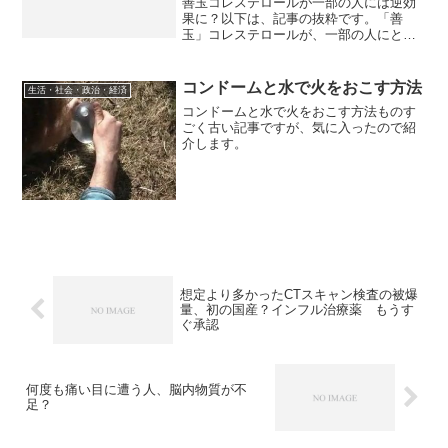
善玉コレステロールが一部の人には逆効
果に？以下は、記事の抜粋です。「善
玉」コレステロールが、一部の人にとっ
ては心臓疾患リスクを高める可能性があ
るとの研究結果が発表された。善玉の
HDLコレステロール値を上げる医薬品に
コンドームと水で火をおこす方法
生活・社会・政治・経済
新たな疑問を投げかける報告...
コンドームと水で火をおこす方法ものす
ごく古い記事ですが、気に入ったので紹
介します。
想定より多かったCTスキャン検査の被爆
量、初の国産？インフル治療薬 もうす
ぐ承認
何度も痛い目に遭う人、脳内物質が不
足？