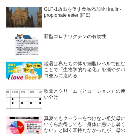
GLP-1放出を促す食品添加物: Inulin-
propionate ester (IPE)
新型コロナワクチンの有効性
猛暑は私たちの体を細胞レベルで蝕む
ことで「生物学的な老化」を酒やタバ
コ並みに進める
軟膏とクリーム（とローション）の使
い分け
真夏でもクーラーをつけない祖父母に
いくら説得しても「身体に悪いし暑く
ない」と聞く耳持たなかったが、母の