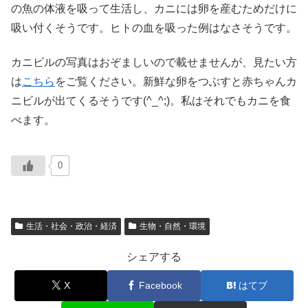
の魚の体液を吸って生活し、カニには卵を産むためだけに
吸い付くそうです。ヒトの血を吸った例はなさそうです。
カニビルの写真はおぞましいので載せませんが、見たい方
は
こちら
をご覧ください。新鮮な卵をつぶすと赤ちゃんカ
ニビルが出てくるそうです(^_^;)。私はそれでもカニを食
べます。
0
生活・社会・政治・経済
生物・自然・環境
シェアする
X
Facebook
はてブ