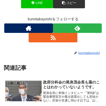
LINE
コピー
kunotakayoshiをフォローする
kunotakayoshi
関連記事
政府分科会の尾身茂会長も薬のこ
医学・医療・健康
とはわかっていないようです。
尾身会長に単独インタビュー「“第8波”は
緊急事態宣言や重点措置出しても意味が
ない」対策や見通し明かす以下は、記事
の抜粋です。新型コロナの「第8波」に入