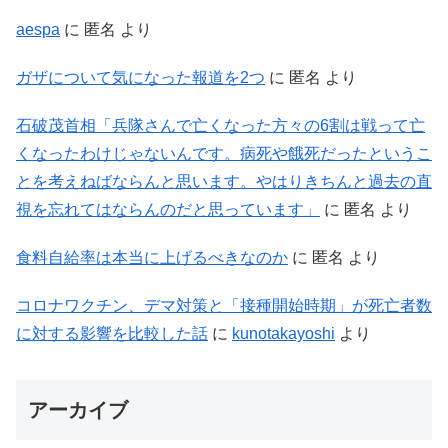
aespa
に
匿名
より
ガザについて気になった報道を2つ
に
匿名
より
石破茂首相「兵隊さんで亡くなった方々の6割は戦って亡
くなったわけじゃないんです。病死や餓死だったというこ
とを考えねばならんと思います。やはりきちんと過去の直
視を忘れてはならんのだと思っています」
に
匿名
より
食料自給率は本当に上げるべきなのか
に
匿名
より
コロナワクチン、デマ対策と「接種開始時期」が死亡者数
に対する影響を比較した話
に
kunotakayoshi
より
アーカイブ