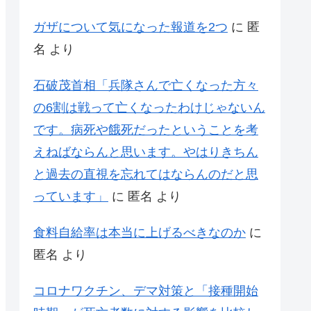
ガザについて気になった報道を2つ
に
匿
名
より
石破茂首相「兵隊さんで亡くなった方々
の6割は戦って亡くなったわけじゃないん
です。病死や餓死だったということを考
えねばならんと思います。やはりきちん
と過去の直視を忘れてはならんのだと思
っています」
に
匿名
より
食料自給率は本当に上げるべきなのか
に
匿名
より
コロナワクチン、デマ対策と「接種開始