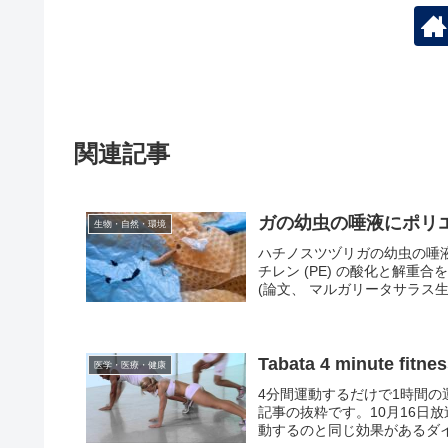
関連記事
ガの幼虫の唾液にポリ
生物・自然・環境
ハチノスツヅリガの幼虫の唾
チレン (PE) の酸化と解
(論文、 マルガリータサラス生
Tabata 4 minute fitne
医学・医療・健康
4分間運動するだけで1時間
記事の抜粋です。10月16日
動するのと同じ効果があるダイ