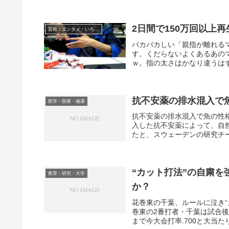
2日間で150万回以上
芸術・エンタメ・いろいろ
バカバカしい「親指が離れるマ
す。くだらないよくあるあの
ｗ。指の太さはかなり違うはず
抗不安薬の排水混入で
医学・医療・健康
抗不安薬の排水混入で魚の性
入した抗不安薬によって、自
たと、スウェーデンの研究チー
“カット打法”の自粛
教育・研究・大学
か？
花巻東の千葉、ルールに泣き
巻東の2番打者・千葉は試合後
まで今大会打率.700と大当た