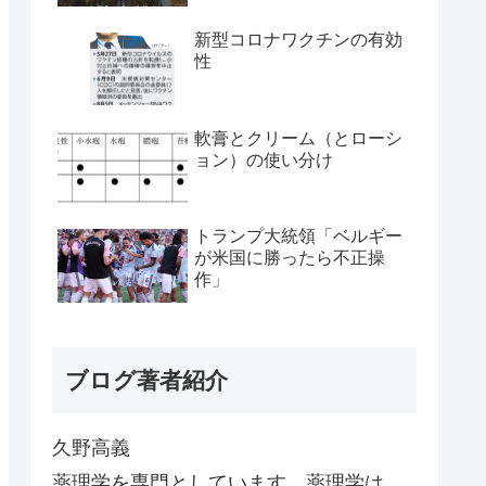
新型コロナワクチンの有効
性
軟膏とクリーム（とローシ
ョン）の使い分け
トランプ大統領「ベルギー
が米国に勝ったら不正操
作」
ブログ著者紹介
久野高義
薬理学を専門としています。薬理学は、