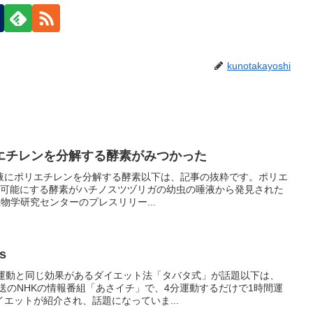
kunotakayoshi
エチレンを分解する酵素がみつかった
液にポリエチレンを分解する酵素以下は、記事の抜粋です。ポリエ
重合を可能にする酵素がハチノスツヅリガの幼虫の唾液から発見された
物学研究センターのプレスリリー...
ss
の運動と同じ効果があるダイエット法「タバタ式」が話題以下は、
放送のNHKの情報番組「あさイチ」で、4分運動するだけで1時間運
エットが紹介され、話題になっていま...