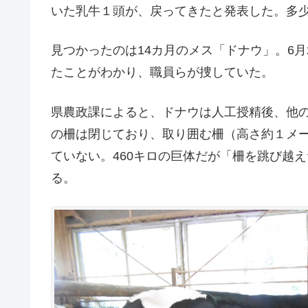
いた乳牛１頭が、戻ってきたと発表した。多
見つかったのは14カ月のメス「ドナウ」。6
たことがわかり、職員らが捜していた。
県農政課によると、ドナウは人工授精後、他
の柵は閉じており、取り囲む柵（高さ約１メ
ていない。460キロの巨体だが「柵を跳び越
る。