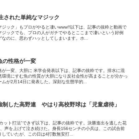
再生された単純なマジック
ジック」もプロがやると凄いwww!!以下は、記事の抜粋と動画で
マジックでも、プロの人がガチでやるとここまで凄いという好例
なのに、思わずハッとしてしまいます。ホ...
魚の性格が一変
格が一変、大胆に 米学会発表以下は、記事の抜粋です。排水に混
然環境にすむ魚の性質が大胆になり反社会性が高まることが分かっ
ムが2月14日に発表した。深刻な生態学的...
を強制した高野連 やはり高校野球は「児童虐待」
“カット打法”できず以下は、記事の抜粋です。決勝進出を逃した花
、声を上げて泣き続けた。身長156センチの小兵は、この試合前
りしていたが、この日は4打数無安打...