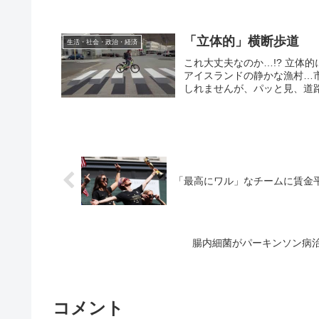
「立体的」横断歩道
生活・社会・政治・経済
これ大丈夫なのか…!? 立体
アイスランドの静かな漁村…
しれませんが、パッと見、道路
「最高にワル」なチームに賃金
腸内細菌がパーキンソン病
コメント