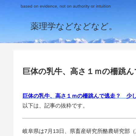
based on evidence, not on authority or intuition
薬理学などなどなど。
巨体の乳牛、高さ１ｍの柵跳ん
巨体の乳牛、高さ１ｍの柵跳んで逃走？ 少
以下は、記事の抜粋です。
岐阜県は7月13日、県畜産研究所酪農研究部