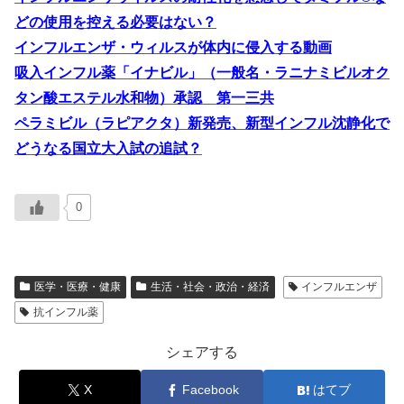
どの使用を控える必要はない？
インフルエンザ・ウィルスが体内に侵入する動画
吸入インフル薬「イナビル」（一般名・ラニナミビルオク
タン酸エステル水和物）承認 第一三共
ペラミビル（ラピアクタ）新発売、新型インフル沈静化で
どうなる国立大入試の追試？
0
医学・医療・健康
生活・社会・政治・経済
インフルエンザ
抗インフル薬
シェアする
X
Facebook
はてブ