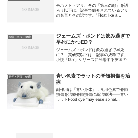
ら65歳以上の人...
モハメド・アリ、その「第三の顔」を語
ろう以下は、記事で紹介されているアリ
の名言とその訳です。"Float like a
butterfly, sting like a bee. Your hands
can't hit what your ...
ジェームズ・ボンドは飲み過ぎで
医学・医療・健康
早死にかつED？
ジェームズ・ボンドは飲み過ぎで早死
に？ 英研究以下は、記事の抜粋です。
小説「007」シリーズに登場する英国のス
パイ、ジェームズ・ボンドは、アルコー
ルの飲み過ぎによる疾患で56歳までに死
亡する――。そんな研究結果が、ユニー
青い色素でラットの脊髄損傷を治
医学・医療・健康
クな論文を集めた英医...
療
副作用は「青い身体」：食用色素で脊髄
損傷を治療脊髄損傷に新治療法――青い
ラットFood dye 'may ease spinal
injury'以下は記事の抜粋です。人為的に麻
痺状態にした実験用ラット。露出した脊
髄に重りを落下させて傷害を与...