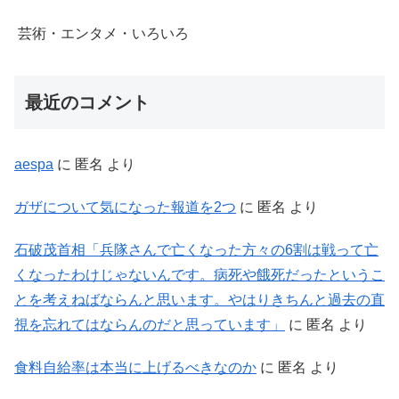
芸術・エンタメ・いろいろ
最近のコメント
aespa
に
匿名
より
ガザについて気になった報道を2つ
に
匿名
より
石破茂首相「兵隊さんで亡くなった方々の6割は戦って亡
くなったわけじゃないんです。病死や餓死だったというこ
とを考えねばならんと思います。やはりきちんと過去の直
視を忘れてはならんのだと思っています」
に
匿名
より
食料自給率は本当に上げるべきなのか
に
匿名
より