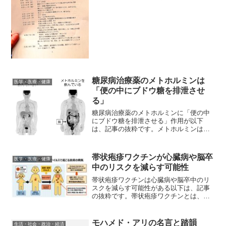
ありましたが、このタイトルが一番しっ
くりきました。日大には「危機管理学
部」という珍しい学部があるみたいです
が、ぜひこの事件をケースス...
糖尿病治療薬のメトホルミンは
医学・医療・健康
「便の中にブドウ糖を排泄させ
る」
糖尿病治療薬のメトホルミンに「便の中
にブドウ糖を排泄させる」作用が以下
は、記事の抜粋です。メトホルミンは、
発売開始後60年以上が経過し、世界でも
っとも広く使われている糖尿病治療薬だ
が、その作用メカニズムはすべては明ら
帯状疱疹ワクチンが心臓病や脳卒
医学・医療・健康
かになっていない。神戸大...
中のリスクを減らす可能性
帯状疱疹ワクチンは心臓病や脳卒中のリ
スクを減らす可能性がある以下は、記事
の抜粋です。帯状疱疹ワクチンとは、水
痘(水ぼうそう)ウイルスの再活性によって
引き起こされる帯状疱疹のリスクを下げ
るワクチンであり、日本では2025年度か
モハメド・アリの名言と踏韻
生活・社会・政治・経済