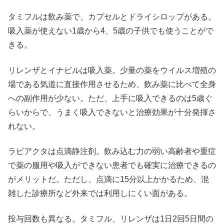
タミフルは飲み薬で、カプセルとドライシロップがある。
吸入薬が使えない1歳から4、5歳の子供でも使うことがで
きる。
リレンザとイナビルは吸入薬。少量の薬をウイルス増殖の
場である気道に直接作用させるため、飲み薬に比べて全身
への副作用が少ない。ただ、上手に吸入できるのは5歳ぐ
らいからで、うまく吸入できないと治療効果が十分発揮さ
れない。
ラピアクタは点滴静注剤。飲み込む力の弱い高齢者や重症
で薬の服用や吸入ができない患者でも確実に治療できるの
がメリットだ。ただし、点滴に15分以上かかるため、混
雑した診療所など外来では利用しにくい面がある。
投与回数も異なる。タミフル、リレンザは1日2回5日間の