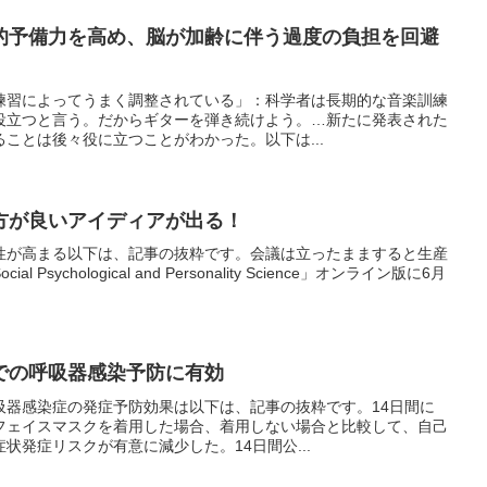
的予備力を高め、脳が加齢に伴う過度の負担を回避
練習によってうまく調整されている」：科学者は長期的な音楽訓練
役立つと言う。だからギターを弾き続けよう。…新たに発表された
ことは後々役に立つことがわかった。以下は...
方が良いアイディアが出る！
性が高まる以下は、記事の抜粋です。会議は立ったまますると生産
sychological and Personality Science」オンライン版に6月
での呼吸器感染予防に有効
吸器感染症の発症予防効果は以下は、記事の抜粋です。14日間に
フェイスマスクを着用した場合、着用しない場合と比較して、自己
状発症リスクが有意に減少した。14日間公...