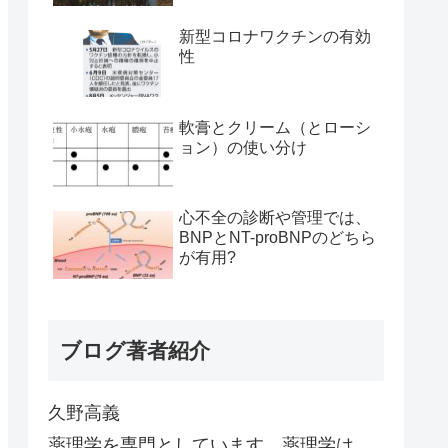
新型コロナワクチンの有効
性
軟膏とクリーム（とローシ
ョン）の使い分け
心不全の診断や管理では、
BNPとNT-proBNPのどちら
が有用?
ブログ著者紹介
久野高義
薬理学を専門としています。薬理学は、