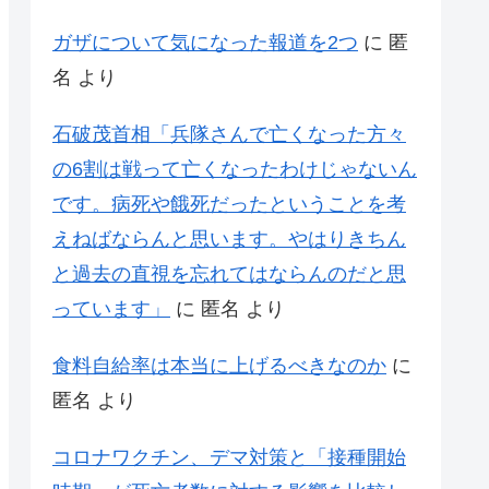
ガザについて気になった報道を2つ
に
匿
名
より
石破茂首相「兵隊さんで亡くなった方々
の6割は戦って亡くなったわけじゃないん
です。病死や餓死だったということを考
えねばならんと思います。やはりきちん
と過去の直視を忘れてはならんのだと思
っています」
に
匿名
より
食料自給率は本当に上げるべきなのか
に
匿名
より
コロナワクチン、デマ対策と「接種開始