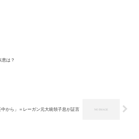
疾患は？
任中から」＝レーガン元大統領子息が証言