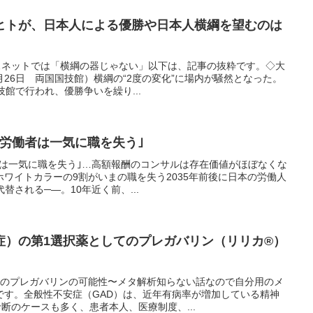
ヒトが、日本人による優勝や日本人横綱を望むのは
然…ネットでは「横綱の器じゃない」以下は、記事の抜粋です。◇大
9月26日 両国国技館）横綱の“2度の変化”に場内が騒然となった。
技館で行われ、優勝争いを繰り...
的労働者は一気に職を失う｣
者は一気に職を失う｣…高額報酬のコンサルは存在価値がほぼなくな
ワイトカラーの9割がいまの職を失う2035年前後に日本の労働人
替される─―。10年近く前、...
症）の第1選択薬としてのプレガバリン（リリカ®）
てのプレガバリンの可能性〜メタ解析知らない話なので自分用のメ
です。全般性不安症（GAD）は、近年有病率が増加している精神
診断のケースも多く、患者本人、医療制度、...