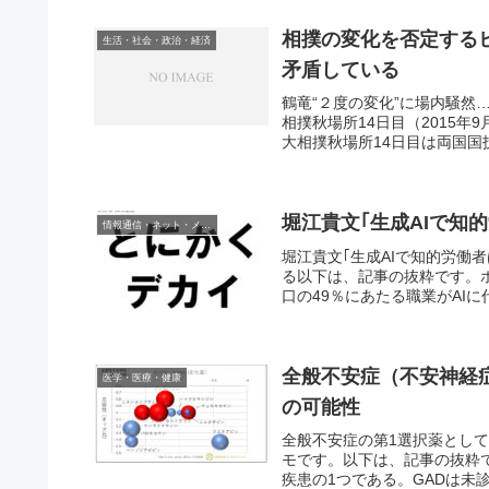
相撲の変化を否定する
生活・社会・政治・経済
矛盾している
鶴竜“２度の変化”に場内騒
相撲秋場所14日目（2015年
大相撲秋場所14日目は両国国
堀江貴文｢生成AIで知
情報通信・ネット・メディア
堀江貴文｢生成AIで知的労働
る以下は、記事の抜粋です。ホ
口の49％にあたる職業がAIに代
全般不安症（不安神経
医学・医療・健康
の可能性
全般不安症の第1選択薬とし
モです。以下は、記事の抜粋
疾患の1つである。GADは未