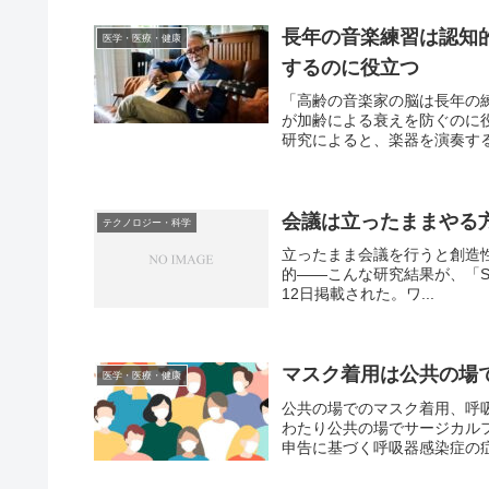
長年の音楽練習は認知
医学・医療・健康
するのに役立つ
「高齢の音楽家の脳は長年の
が加齢による衰えを防ぐのに
研究によると、楽器を演奏する
会議は立ったままやる
テクノロジー・科学
立ったまま会議を行うと創造
的――こんな研究結果が、「Social P
12日掲載された。ワ...
マスク着用は公共の場
医学・医療・健康
公共の場でのマスク着用、呼
わたり公共の場でサージカル
申告に基づく呼吸器感染症の症