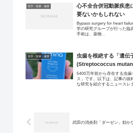
心不全合併冠動脈疾患
医学・医療・健康
要ないかもしれない
Bypass surgery for hea
学の研究グループが行った臨
手術は、薬物...
虫歯を根絶する「遺伝
医学・医療・健康
(Streptococcus muta
5400万年前から存在する虫
ス」です。以下は、記事の抜
な研究を紹介するニュースレター・Cr
武田の消炎剤「ダーゼン」効か