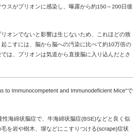
スがプリオンに感染し、曝露から約150～200日後
プリオンでないと影響は生じないため、これほどの致
起こすには、脳から脳への汚染に比べて約10万倍の
験では、プリオンは気道から直接脳に入り込んだとさ
o Immunocompetent and Immunodeficient Mice”で
伝達性海綿状脳症で、牛海綿状脳症(BSE)などと良く似
を岩や樹木、塀などにこすりつける(scrape)症状