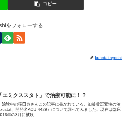
コピー
ayoshiをフォローする
kunotakayoshi
「エミクススタト」で治療可能に！？
・治験中の窪田良さんこの記事に書かれている、加齢黄斑変性の治
ustat、開発名ACU-4429）について調べてみました。現在は臨床
16年の3月に被験...