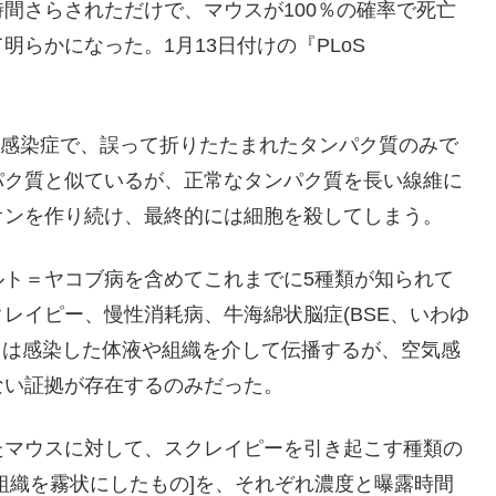
間さらされただけで、マウスが100％の確率で死亡
らかになった。1月13日付けの『PLoS
類の感染症で、誤って折りたたまれたタンパク質のみで
パク質と似ているが、正常なタンパク質を長い線維に
オンを作り続け、最終的には細胞を殺してしまう。
ルト＝ヤコブ病を含めてこれまでに5種類が知られて
レイピー、慢性消耗病、牛海綿状脳症(BSE、いわゆ
らは感染した体液や組織を介して伝播するが、空気感
ない証拠が存在するのみだった。
たマウスに対して、スクレイピーを引き起こす種類の
組織を霧状にしたもの]を、それぞれ濃度と曝露時間