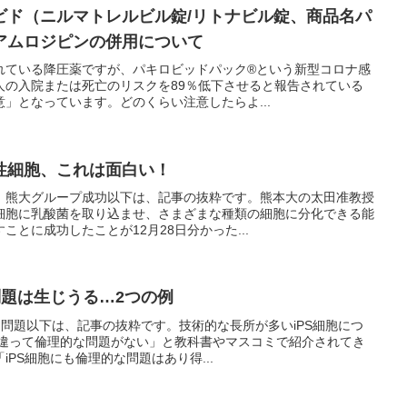
ビド（ニルマトレルビル錠/リトナビル錠、商品名パ
アムロジピンの併用について
れている降圧薬ですが、パキロビッドパック®という新型コロナ感
人の入院または死亡のリスクを89％低下させると報告されている
」となっています。どのくらい注意したらよ...
性細胞、これは面白い！
 熊大グループ成功以下は、記事の抜粋です。熊本大の太田准教授
細胞に乳酸菌を取り込ませ、さまざまな種類の細胞に分化できる能
とに成功したことが12月28日分かった...
問題は生じうる…2つの例
たな問題以下は、記事の抜粋です。技術的な長所が多いiPS細胞につ
は違って倫理的な問題がない」と教科書やマスコミで紹介されてき
PS細胞にも倫理的な問題はあり得...