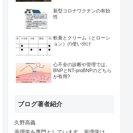
新型コロナワクチンの有効
性
軟膏とクリーム（とローシ
ョン）の使い分け
心不全の診断や管理では、
BNPとNT-proBNPのどちら
が有用?
ブログ著者紹介
久野高義
薬理学を専門としています。薬理学は、