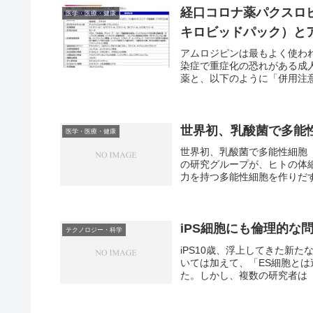
経口コロナ薬パクスロ
医学・医療・健康
キロビッドパック）と
アムロジピンは最もよく使わ
染症で重症化の恐れがある成
薬と、以下のように「併用注意
世界初、乳酸菌で多能
医学・医療・健康
世界初、乳酸菌で多能性細胞
の研究グループが、ヒトの体
力を持つ多能性細胞を作りだすこ
iPS細胞にも倫理的な
テクノロジー・科学
iPS10歳、浮上してきた新
いては加えて、「ES細胞と
た。しかし、複数の研究者は「i