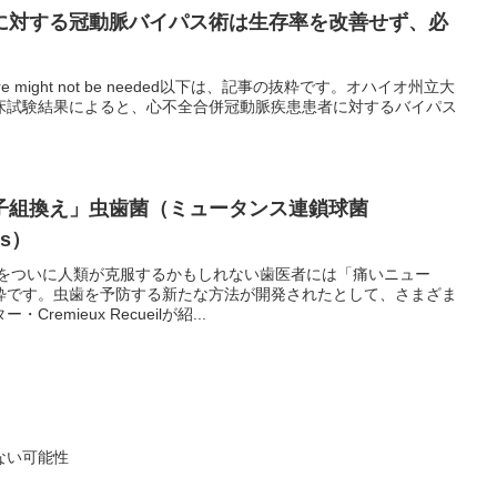
に対する冠動脈バイパス術は生存率を改善せず、必
rt failure might not be needed以下は、記事の抜粋です。オハイオ州立大
床試験結果によると、心不全合併冠動脈疾患患者に対するバイパス
子組換え」虫歯菌（ミュータンス連鎖球菌
ns）
歯をついに人類が克服するかもしれない歯医者には「痛いニュー
粋です。虫歯を予防する新たな方法が開発されたとして、さまざま
emieux Recueilが紹...
ない可能性