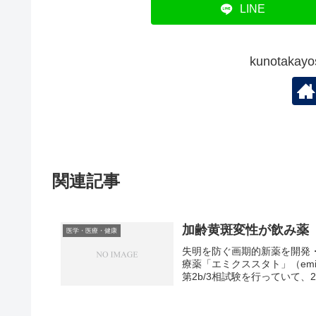
LINE
kunotak
関連記事
加齢黄斑変性が飲み薬
医学・医療・健康
失明を防ぐ画期的新薬を開発
療薬「エミクススタト」（emix
第2b/3相試験を行っていて、20