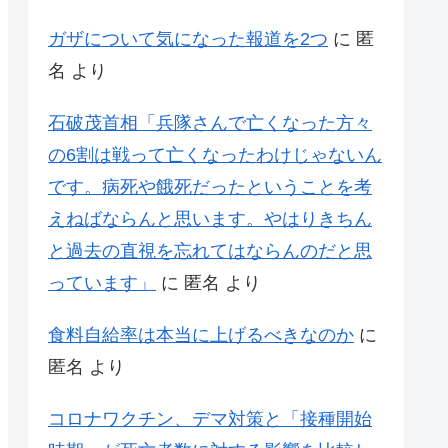
ガザについて気になった報道を2つ
に
匿
名
より
石破茂首相「兵隊さんで亡くなった方々
の6割は戦って亡くなったわけじゃないん
です。病死や餓死だったということを考
えねばならんと思います。やはりきちん
と過去の直視を忘れてはならんのだと思
っています」
に
匿名
より
食料自給率は本当に上げるべきなのか
に
匿名
より
コロナワクチン、デマ対策と「接種開始