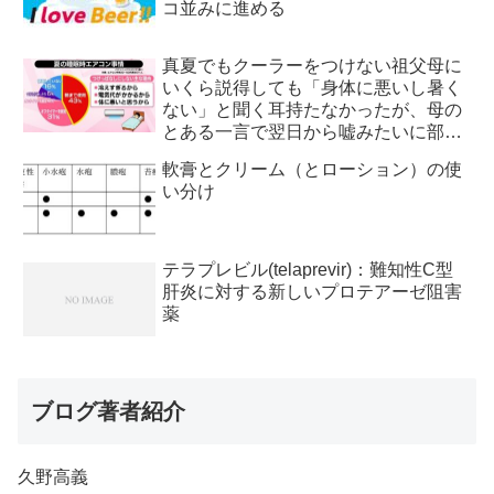
コ並みに進める
真夏でもクーラーをつけない祖父母に
いくら説得しても「身体に悪いし暑く
ない」と聞く耳持たなかったが、母の
とある一言で翌日から嘘みたいに部屋
が冷えるようになった
軟膏とクリーム（とローション）の使
い分け
テラプレビル(telaprevir)：難知性C型
肝炎に対する新しいプロテアーゼ阻害
薬
ブログ著者紹介
久野高義