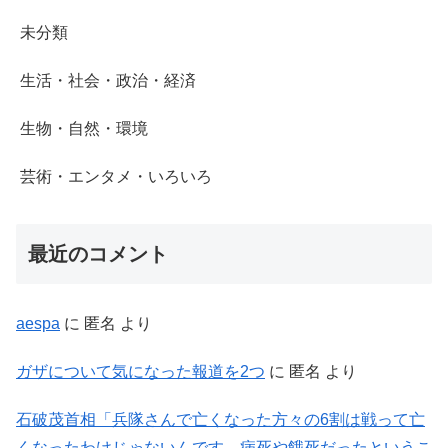
未分類
生活・社会・政治・経済
生物・自然・環境
芸術・エンタメ・いろいろ
最近のコメント
aespa
に
匿名
より
ガザについて気になった報道を2つ
に
匿名
より
石破茂首相「兵隊さんで亡くなった方々の6割は戦って亡
くなったわけじゃないんです。病死や餓死だったというこ