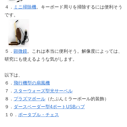
４．
ミニ掃除機
。キーボード周りを掃除するには便利そう
です。
５．
顕微鏡
。これは本当に便利そう。解像度によっては、
研究にも使えるような気がします。
以下は、
６．
飛行機型の扇風機
７．
スターウォーズ型光サーベル
８．
プラズマボール
（たぶんミラーボール的装飾）
９．
ダースベーダー型4ポートUSBハブ
１０．
ポータブル・チェス