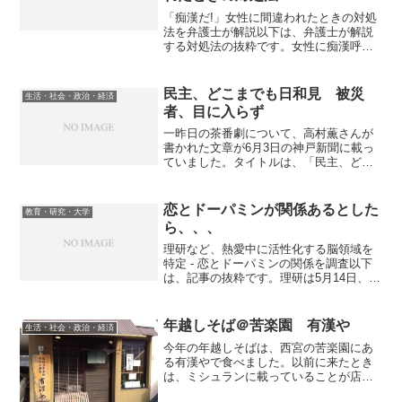
「痴漢だ!」女性に間違われたときの対処
法を弁護士が解説以下は、弁護士が解説
する対処法の抜粋です。女性に痴漢呼ば
わりされたら、車内で「何をいってるん
ですか。私は何もしてません。人違いで
す」と何度も繰り返し主張する。これは
民主、どこまでも日和見 被災
生活・社会・政治・経済
後で「当初は弁明しなか...
者、目に入らず
一昨日の茶番劇について、高村薫さんが
書かれた文章が6月3日の神戸新聞に載っ
ていました。タイトルは、「民主、どこ
までも日和見」、サブタイトルは、「被
災者、目に入らず」です。「バカ騒ぎを
やめ、もっと働け」という、よく似た文
恋とドーパミンが関係あるとした
教育・研究・大学
章が朝日にも載っていた...
ら、、、
理研など、熱愛中に活性化する脳領域を
特定 - 恋とドーパミンの関係を調査以下
は、記事の抜粋です。理研は5月14日、熱
愛中に活性化する脳領域を解明したと発
表した。同成果は理研の渡辺恭良らによ
るもの。ヒトの恋愛とドーパミンの関係
年越しそば＠苦楽園 有漢や
生活・社会・政治・経済
を明らかにした研...
今年の年越しそばは、西宮の苦楽園にあ
る有漢やで食べました。以前に来たとき
は、ミシュランに載っていることが店内
に張り紙されていましたが、今年は外れ