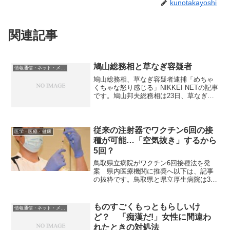
kunotakayoshi
関連記事
鳩山総務相と草なぎ容疑者
情報通信・ネット・メディア
鳩山総務相、草なぎ容疑者逮捕「めちゃ
くちゃな怒り感じる」NIKKEI NETの記事
です。鳩山邦夫総務相は23日、草なぎ剛
容疑者の逮捕を受け「事実であれば、め
ちゃくちゃな怒りを感じる」と語った。
草なぎ容疑者は地上デジタル放送普及の
ためのメーン...
従来の注射器でワクチン6回の接
医学・医療・健康
種が可能…「空気抜き」するから
5回？
鳥取県立病院がワクチン6回接種法を発
案 県内医療機関に推奨へ以下は、記事
の抜粋です。鳥取県と県立厚生病院は3月
9日、記者会見を開き、国が容器1本から
の接種回数を従来の注射器では5回として
いる米ファイザー社製の新型コロナウイ
ものすごくもっともらしいけ
情報通信・ネット・メディア
ルスワクチンについ...
ど？ 「痴漢だ!」女性に間違わ
れたときの対処法