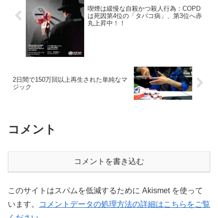
喫煙は緩慢な自殺かつ殺人行為：COPD
は死因第4位の「タバコ病」、第3位へ赤
丸上昇中！！
2日間で150万回以上再生された単純なマ
ジック
コメント
コメントを書き込む
このサイトはスパムを低減するために Akismet を使って
います。
コメントデータの処理方法の詳細はこちらをご覧
ください
。