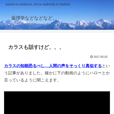
based on evidence, not on authority or intuition
薬理学などなどなど。
カラスも話すけど、、、
2017.05.03
カラスの知能恐るべし…人間の声をそっくり真似する
とい
う記事がありました。確かに下の動画のようにハローとか
言っているように聞こえます。