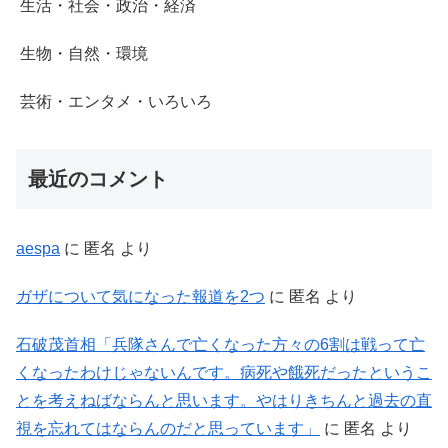
生活・社会・政治・経済
生物・自然・環境
芸術・エンタメ・いろいろ
最近のコメント
aespa
に
匿名
より
ガザについて気になった報道を2つ
に
匿名
より
石破茂首相「兵隊さんで亡くなった方々の6割は戦って亡
くなったわけじゃないんです。病死や餓死だったというこ
とを考えねばならんと思います。やはりきちんと過去の直
視を忘れてはならんのだと思っています」
に
匿名
より