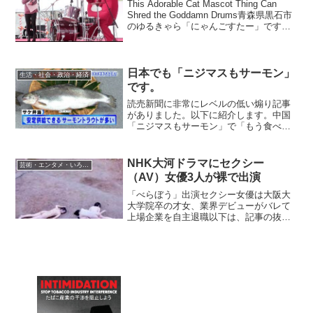
This Adorable Cat Mascot Thing Can
Shred the Goddamn Drums青森県黒石市
のゆるきゃら「にゃんごすたー」です。
昨年の11月12日にアップされた下の動画
は、既に200万回以上視聴されていま...
日本でも「ニジマスもサーモン」
生活・社会・政治・経済
です。
読売新聞に非常にレベルの低い煽り記事
がありました。以下に紹介します。中国
「ニジマスもサーモン」で「もう食べな
い」以下は、記事の公開部分の全文で
す。【上海＝吉永亜希子】中国で水産物
の養殖業者や流通業者でつくる業界団体
NHK大河ドラマにセクシー
芸術・エンタメ・いろいろ
が、淡水魚のニジマスを「サ...
（AV）女優3人が裸で出演
「べらぼう」出演セクシー女優は大阪大
大学院卒の才女、業界デビューがバレて
上場企業を自主退職以下は、記事の抜粋
です。NHK大河ドラマ「べらぼう～蔦重
栄華乃夢噺～」第1話が1月5日、放送され
た。出演者のオープニングクレジットに
現役セクシー女優の...