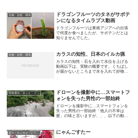
ドラゴンフルーツのタネがサボテ
生物・自然・環境
ンになるタイムラプス動画
ドラゴンフルーツは東南アジアへの出張
で何度か食べましたが、サボテンだとは
知りませんでした。
カラスの知性、日本のイルカ猟
生物・自然・環境
カラスの知性：石を入れて水位を上げる
動画以下は、実験の概要です。くちばし
が届かないところまで水を入れて好物の
虫を浮かべた容器を、4羽のカラスに与え
る実験を行なった。4羽とも、ガラス容器
に石を落として水位を上げる方法を思い
ついた。実験で使用さ...
ドローンを撮影中に…スマートフ
情報通信・ネット・メディア
ォンを失った男性の一部始終
ドローンを撮影中に…スマートフォンを
失った男性の一部始終「他人の不幸は
蜜」の味と言いますが、、、以下の動画
は、「やらせ」ではないと思います。
にゃんごすたー
芸術・エンタメ・いろいろ