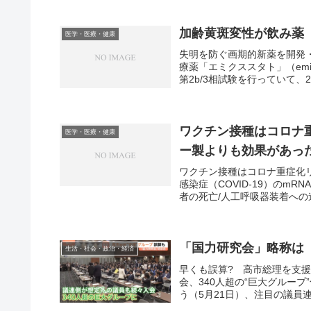
加齢黄斑変性が飲み薬
医学・医療・健康
失明を防ぐ画期的新薬を開発
療薬「エミクススタト」（emix
第2b/3相試験を行っていて、20
ワクチン接種はコロナ
医学・医療・健康
ー製よりも効果があっ
ワクチン接種はコロナ重症化
感染症（COVID-19）のmRN
者の死亡/人工呼吸器装着への進
「国力研究会」略称は「Ji
生活・社会・政治・経済
早くも誤算? 高市総理を支
会、340人超の“巨大グルー
う（5月21日）、注目の議員連