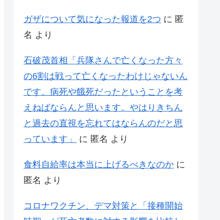
ガザについて気になった報道を2つ
に
匿
名
より
石破茂首相「兵隊さんで亡くなった方々
の6割は戦って亡くなったわけじゃないん
です。病死や餓死だったということを考
えねばならんと思います。やはりきちん
と過去の直視を忘れてはならんのだと思
っています」
に
匿名
より
食料自給率は本当に上げるべきなのか
に
匿名
より
コロナワクチン、デマ対策と「接種開始