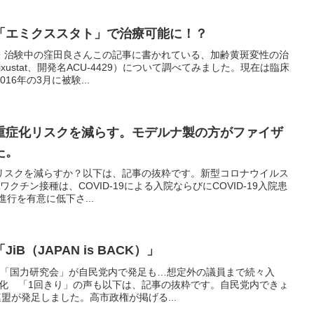
「エミクススタト」で治療可能に！？
・治験中の窪田良さんこの記事に書かれている、加齢黄斑変性の治
ustat、開発名ACU-4429）について調べてみました。現在は臨床
16年の3月に被験...
重症化リスクを減らす。モデルナ製の方がファイザ
た。
リスクを減らすか？以下は、記事の抜粋です。新型コロナウイルス
Aワクチン接種は、COVID-19による入院ならびにCOVID-19入院患
行を有意に低下さ...
B（JAPAN is BACK）」
援「国力研究会」が自民党内で発足も…想定外の議員まで続々入
プ”化 「1回きり」の声も以下は、記事の抜粋です。自民党内できょ
盟が発足しました。高市政権が掲げる...