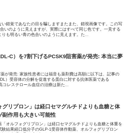
ない錯覚であなたの目を騙しますまたまた、錯視画像です。この写
色合いのように見えますが、実際にはすべて同じ色です。一見する
りも明るい青の色合いのように見えます。た...
L-C）を7割下げるPCSK9阻害薬が発売: 本当に夢
9阻害薬が発売: 家族性患者には福音も薬剤費は高額に以下は、記事の
LDL）受容体の分解を促進する蛋白に対する抗体医薬である
高コレステロール血症の治療は新た...
ォグリプロン」は経口セマグルチドよりも血糖と体
が副作用も大きい可能性
薬「オルフォグリプロン」は経口セマグルチドよりも血糖と体重を
験結果経口低分子のGLP-1受容体作動薬、オルフォグリプロン