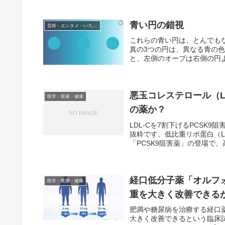
青い円の錯視
芸術・エンタメ・いろいろ
これらの青い円は、とんでも
真の3つの円は、異なる青の
と、左側のオーブは右側の円よ
悪玉コレステロール（LD
医学・医療・健康
の薬か？
LDL-Cを7割下げるPCSK
抜粋です。低比重リポ蛋白（
「PCSK9阻害薬」の登場で、
経口低分子薬「オルフ
医学・医療・健康
重を大きく改善できる
肥満や糖尿病を治療する経口
大きく改善できるという臨床試