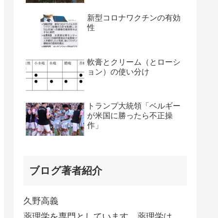
新型コロナワクチンの有効
性
軟膏とクリーム（とローシ
ョン）の使い分け
トランプ大統領「ベルギー
が米国に勝ったら不正操
作」
ブログ著者紹介
久野高義
薬理学を専門としています。薬理学は、