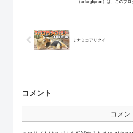
（orforglipron）は、この
ミナミコアリクイ
コメント
コメン