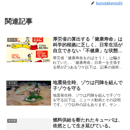
kunotakayoshi
関連記事
厚労省の算出する「健康寿命」は
未分類
科学的根拠に乏しく、日常生活が
自立できない「不健康」な状態は
現在でも2年程度と短いので、こ
厚労省「健康寿命をのばそう！」は騙さ
れ以上のばすのは難しい。
れていた…「健康寿命」日本一を主張す
る県が2つあるワケ以下は、記事の抜粋で
す。長野県と静岡県、健康寿命日本一は
どっち？厚生労働省が使う「健康寿命を
のばそう！」が人生100年時代を象徴する
地震発生時、ゾウは円陣を組んで
未分類
キャッチフレーズと...
子ゾウを守る
地震発生時、ゾウは円陣を組んで子ゾウ
を守る以下は、ニュース動画とその説明
です。ゾウ以外の話もあります。サンデ
ィエゴ動物園サファリパークのゾウたち
は、地面が揺れるのを感じて反応した。
太古からの本能に基づき、ゾウたちは2頭
燃料供給を断たれたキューバは、
未分類
の子供を守るために固い...
依然として生き延びている。