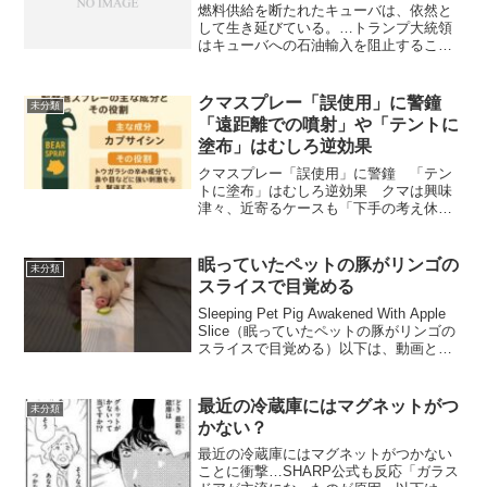
燃料供給を断たれたキューバは、依然と
して生き延びている。…トランプ大統領
はキューバへの石油輸入を阻止すること
で、キューバを締め付けようと試みた。
しかし6か月後、キューバは生き残るため
の方法を見出しつつある。とても興味深
クマスプレー「誤使用」に警鐘
未分類
い記事です。以下は、抜...
「遠距離での噴射」や「テントに
塗布」はむしろ逆効果
クマスプレー「誤使用」に警鐘 「テン
トに塗布」はむしろ逆効果 クマは興味
津々、近寄るケースも「下手の考え休む
に似たり」よりももっとダメな話です。
以下は、記事の抜粋です。クマによる人
身事故の増加から、クマを撃退する「ク
眠っていたペットの豚がリンゴの
未分類
マスプレー」を所持する登...
スライスで目覚める
Sleeping Pet Pig Awakened With Apple
Slice（眠っていたペットの豚がリンゴの
スライスで目覚める）以下は、動画とそ
の説明です。アクセス数がすごいです。
発生日：2023年6月21日／場所：スペイ
ン、バルセ...
最近の冷蔵庫にはマグネットがつ
未分類
かない？
最近の冷蔵庫にはマグネットがつかない
ことに衝撃…SHARP公式も反応「ガラス