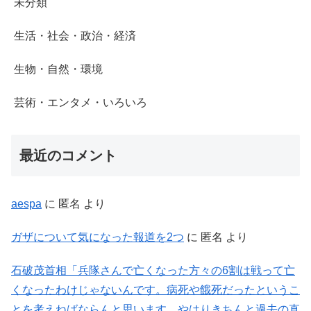
未分類
生活・社会・政治・経済
生物・自然・環境
芸術・エンタメ・いろいろ
最近のコメント
aespa
に
匿名
より
ガザについて気になった報道を2つ
に
匿名
より
石破茂首相「兵隊さんで亡くなった方々の6割は戦って亡
くなったわけじゃないんです。病死や餓死だったというこ
とを考えねばならんと思います。やはりきちんと過去の直