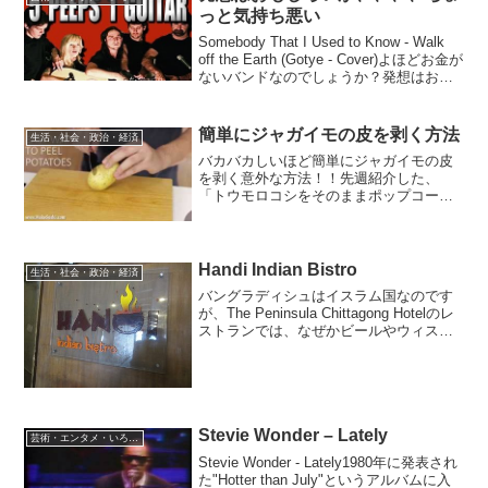
っと気持ち悪い
Somebody That I Used to Know - Walk
off the Earth (Gotye - Cover)よほどお金が
ないバンドなのでしょうか？発想はおも
しろいし、音も悪くないのですが、ギタ
ーが大勢の人間にいたぶられ...
簡単にジャガイモの皮を剥く方法
生活・社会・政治・経済
バカバカしいほど簡単にジャガイモの皮
を剥く意外な方法！！先週紹介した、
「トウモロコシをそのままポップコーン
にする方法」は皮の硬いタイプのトウモ
ロコシ（例えばこれ）でなければうまく
行かないみたいですが、これは普通のジ
ャガイモでもできるのでしょ...
Handi Indian Bistro
生活・社会・政治・経済
バングラディシュはイスラム国なのです
が、The Peninsula Chittagong Hotelのレ
ストランでは、なぜかビールやウィスキ
ーなどのアルコールも注文すれば出てき
ます。他のレストランもアルコール持ち
込み可のところが多いようです...
Stevie Wonder – Lately
芸術・エンタメ・いろいろ
Stevie Wonder - Lately1980年に発表され
た"Hotter than July"というアルバムに入