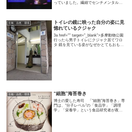
っていました。繊細でセンチメンタルな
男心を歌ったバラードです。歌詞はこち
ら。
トイレの鏡に映った自分の姿に見
生物・自然・環境
惚れているクジャク
3a href="" target="_blank">多摩動物公園
行ったら男子トイレにクジャク居てワロ
タ 鏡を見ている姿がなぜかとてもおもし
ろい。
“細胞”海苔巻き
生物・自然・環境
博士の愛した寿司 「“細胞”海苔巻き」専
門は、“分子レベル”の「食品学」「調理
学」「栄養学」という食品研究者が夜中
に「食」について書く「夜食日記」から
の抜粋と写真です。今週、自分の誕生日
がありました。年齢は、ついに“大台”に。
当日、次のよう...