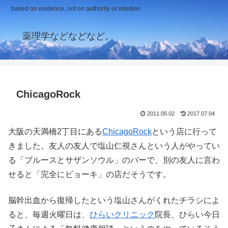
based on evidence, not on authority or intuition
薬理学などなどなど。
ChicagoRock
2011.05.02
2017.07.04
大阪の天満橋2丁目にある
ChicagoRock
という店に行って
きました。友人の友人で塩山仁視さんという人がやってい
る「ブルースとサザンソウル」のバーで、別の友人に言わ
せると「完全にビョーキ」の店だそうです。
脳幹出血から復帰したという塩山さんがくれたチラシによ
ると、毎週火曜日は、
ひらいクリニック
院長、ひらい今日