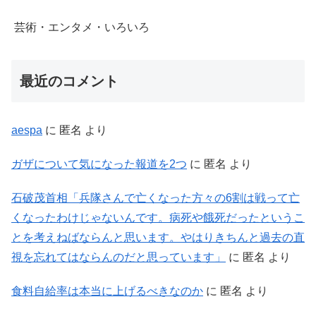
芸術・エンタメ・いろいろ
最近のコメント
aespa
に
匿名
より
ガザについて気になった報道を2つ
に
匿名
より
石破茂首相「兵隊さんで亡くなった方々の6割は戦って亡
くなったわけじゃないんです。病死や餓死だったというこ
とを考えねばならんと思います。やはりきちんと過去の直
視を忘れてはならんのだと思っています」
に
匿名
より
食料自給率は本当に上げるべきなのか
に
匿名
より