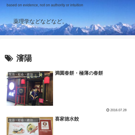
based on evidence, not on authority or intuition
薬理学などなどなど。
瀋陽
満園春餅・極薄の春餅
生活・社会・政治・経済
2016.07.28
喜家徳水餃
生活・社会・政治・経済