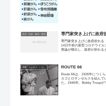
専門家突き上げに政府
生活・社会・政治・経済
専門家突き上げに政府折れる
14日午前の新型コロナウイ
異論が噴出し、政府が折れると
ROUTE 66
芸術・エンタメ・いろいろ
Route 66は、1926年につ
カゴとロサンゼルスを結んでい
た。1946年、Bobby Troupが"(.