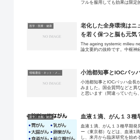
フルを服用しても効果は限定的
老化した全身環境はニ
医学・医療・健康
を若く保つと脳も元気
The ageing systemic milieu 
論文要約の抜粋です。中枢神経
小池都知事とIOCバッ
情報通信・ネット・メディア
小池都知事とIOCバッハ会長
みました。国会質問などと異
と思います（間違っていたら、
血液１滴、がん１３種
医学・医療・健康
血液１滴、がん１３種早期発
ー（東京都）などは、血液1
し、来月から臨床研究を始める