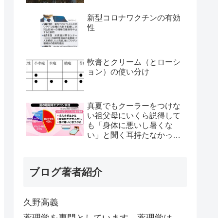
新型コロナワクチンの有効
性
軟膏とクリーム（とローシ
ョン）の使い分け
真夏でもクーラーをつけな
い祖父母にいくら説得して
も「身体に悪いし暑くな
い」と聞く耳持たなかった
が、母のとある一言で翌日
から嘘みたいに部屋が冷え
るようになった
ブログ著者紹介
久野高義
薬理学を専門としています。薬理学は、