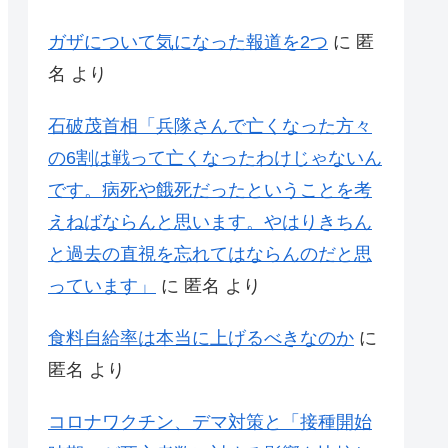
ガザについて気になった報道を2つ
に
匿
名
より
石破茂首相「兵隊さんで亡くなった方々
の6割は戦って亡くなったわけじゃないん
です。病死や餓死だったということを考
えねばならんと思います。やはりきちん
と過去の直視を忘れてはならんのだと思
っています」
に
匿名
より
食料自給率は本当に上げるべきなのか
に
匿名
より
コロナワクチン、デマ対策と「接種開始