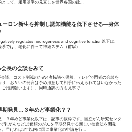
として、服用基準の見直しを世界各国の政...
ューロン新生を抑制し認知機能を低下させる―身体
？
negatively regulates neurogenesis and cognitive function以下は、
系では、老化に伴って神経ステム（前駆）...
ハ会長の会談をみて
が会談、コスト削減のため4者協議へ偶然、テレビで両者の会談を
なり、お互いの発言は予め用意して相手に伝えられてはいなかった
ご指摘願います）。同時通訳の方も見事で...
早期発見…３年めど事業化？？
見…３年めど事業化以下は、記事の抜粋です。国立がん研究センタ
滴で乳がんなど13種類のがんを早期発見する新しい検査法を開発
。早ければ3年以内に国に事業化の申請を行...