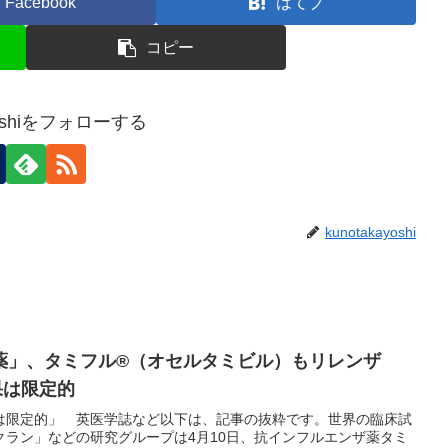
Facebook
はてブ
コピー
ayoshiをフォローする
kunotakayoshi
薬」、タミフル®（オセルタミビル）もリレンザ
果は限定的
は限定的」 英医学誌など以下は、記事の抜粋です。世界の臨床試
クラン」などの研究グループは4月10日、抗インフルエンザ薬タミ