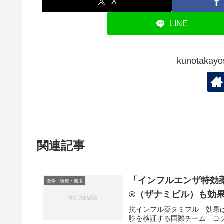
X
LINE
kunotak
関連記事
「インフルエンザ特効
医学・医療・健康
®（ザナミビル）も効
抗インフル薬タミフル「効果
験を検証する国際チーム「コ