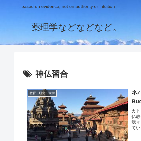
based on evidence, not on authority or intuition
薬理学などなどなど。
神仏習合
ネパ
教育・研究・大学
Bud
カト
仏教
我々
てい