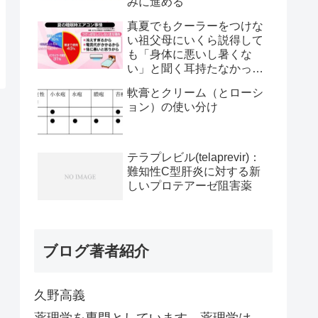
みに進める
真夏でもクーラーをつけな
い祖父母にいくら説得して
も「身体に悪いし暑くな
い」と聞く耳持たなかった
が、母のとある一言で翌日
軟膏とクリーム（とローシ
から嘘みたいに部屋が冷え
ョン）の使い分け
るようになった
テラプレビル(telaprevir)：
難知性C型肝炎に対する新
しいプロテアーゼ阻害薬
ブログ著者紹介
久野高義
薬理学を専門としています。薬理学は、