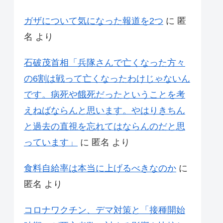
ガザについて気になった報道を2つ
に
匿
名
より
石破茂首相「兵隊さんで亡くなった方々
の6割は戦って亡くなったわけじゃないん
です。病死や餓死だったということを考
えねばならんと思います。やはりきちん
と過去の直視を忘れてはならんのだと思
っています」
に
匿名
より
食料自給率は本当に上げるべきなのか
に
匿名
より
コロナワクチン、デマ対策と「接種開始