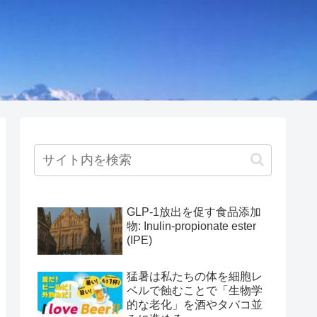
GLP-1放出を促す食品添加
物: Inulin-propionate ester
(IPE)
猛暑は私たちの体を細胞レ
ベルで蝕むことで「生物学
的な老化」を酒やタバコ並