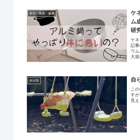
ケ
医学・医療・健康
ム
研
め
ケネ
記事
ウム
大規
自
未分類
この
すが
見え