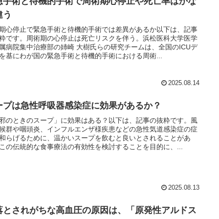
急手術と待機的手術で周術期心停止や死亡率はかな
違う
期心停止で緊急手術と待機的手術では差異があるか以下は、記事
粋です。周術期の心停止は死亡リスクを伴う。浜松医科大学医学
属病院集中治療部の姉崎 大樹氏らの研究チームは、全国のICUデ
を基にわが国の緊急手術と待機的手術における周術...
2025.08.14
ープは急性呼吸器感染症に効果があるか？
邪のときのスープ」に効果はある？以下は、記事の抜粋です。風
候群や咽頭炎、インフルエンザ様疾患などの急性気道感染症の症
和らげるために、温かいスープを飲むと良いとされることがあ
この伝統的な食事療法の有効性を検討することを目的に、...
2025.08.13
落とされがちな高血圧の原因は、「原発性アルドス