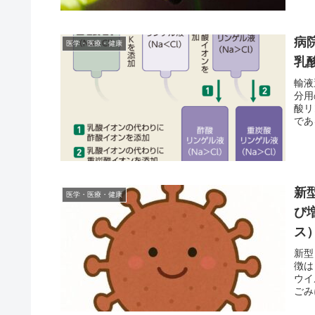
病
医学・医療・健康
乳
輸液
分用
酸リ
である
新
医学・医療・健康
び
ス
新型
徴は
ウイ
ごみ