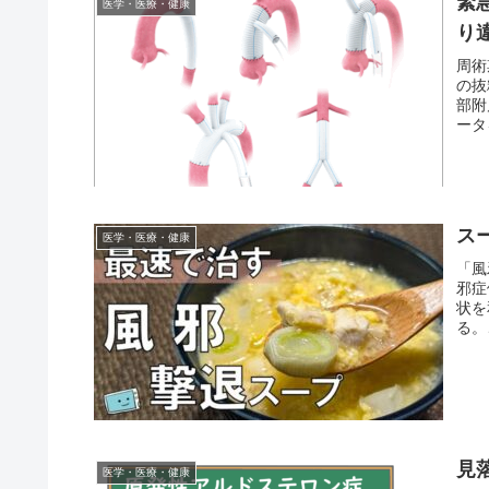
緊
医学・医療・健康
り
周術
の抜
部附
ータ
ス
医学・医療・健康
「風
邪症
状を
る。
見
医学・医療・健康