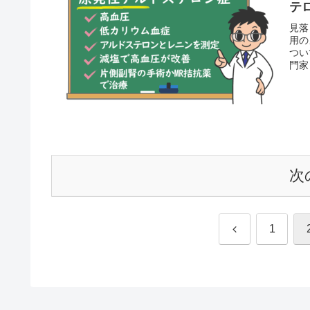
テ
見落
用の
つい
門家
次
前
1
へ