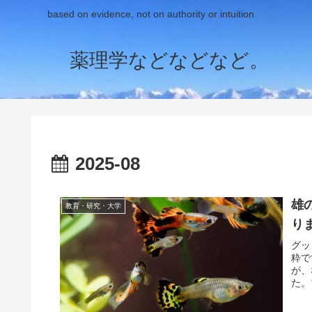
based on evidence, not on authority or intuition
薬理学などなどなど。
2025-08
雄
教育・研究・大学
り
グッ
粋で
が、
た。