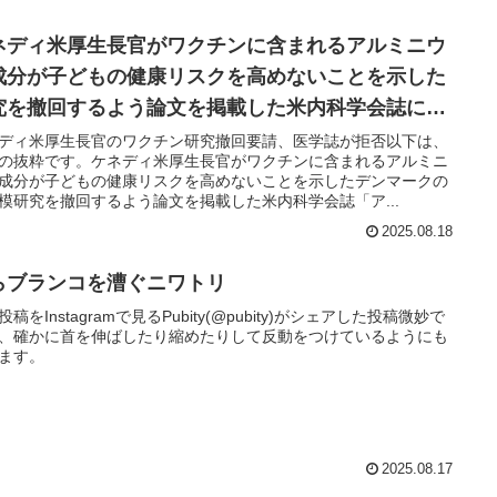
ネディ米厚生長官がワクチンに含まれるアルミニウ
成分が子どもの健康リスクを高めないことを示した
究を撤回するよう論文を掲載した米内科学会誌に求
ていた問題
ディ米厚生長官のワクチン研究撤回要請、医学誌が拒否以下は、
の抜粋です。ケネディ米厚生長官がワクチンに含まれるアルミニ
成分が子どもの健康リスクを高めないことを示したデンマークの
模研究を撤回するよう論文を掲載した米内科学会誌「ア...
2025.08.18
らブランコを漕ぐニワトリ
投稿をInstagramで見るPubity(@pubity)がシェアした投稿微妙で
、確かに首を伸ばしたり縮めたりして反動をつけているようにも
ます。
2025.08.17