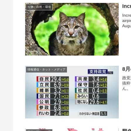
Inc
生物・自然・環境
Incr
airp
Augu
8
情報通信・ネット・メディア
政党
抜粋
ん。