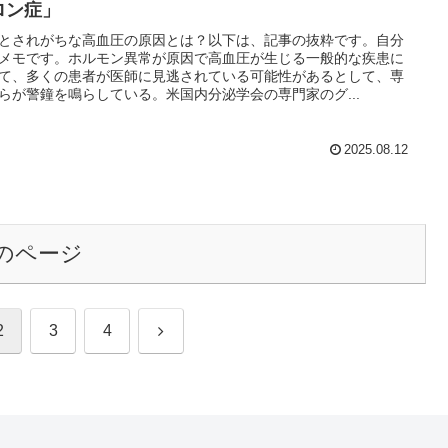
ロン症」
とされがちな高血圧の原因とは？以下は、記事の抜粋です。自分
メモです。ホルモン異常が原因で高血圧が生じる一般的な疾患に
て、多くの患者が医師に見逃されている可能性があるとして、専
らが警鐘を鳴らしている。米国内分泌学会の専門家のグ...
2025.08.12
のページ
次
2
3
4
へ