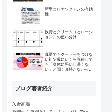
新型コロナワクチンの有効
性
軟膏とクリーム（とローシ
ョン）の使い分け
真夏でもクーラーをつけな
い祖父母にいくら説得して
も「身体に悪いし暑くな
い」と聞く耳持たなかった
が、母のとある一言で翌日
から嘘みたいに部屋が冷え
るようになった
ブログ著者紹介
久野高義
薬理学を専門としています。薬理学は、