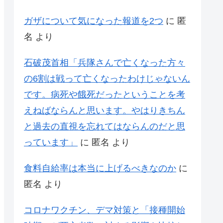
ガザについて気になった報道を2つ
に
匿
名
より
石破茂首相「兵隊さんで亡くなった方々
の6割は戦って亡くなったわけじゃないん
です。病死や餓死だったということを考
えねばならんと思います。やはりきちん
と過去の直視を忘れてはならんのだと思
っています」
に
匿名
より
食料自給率は本当に上げるべきなのか
に
匿名
より
コロナワクチン、デマ対策と「接種開始