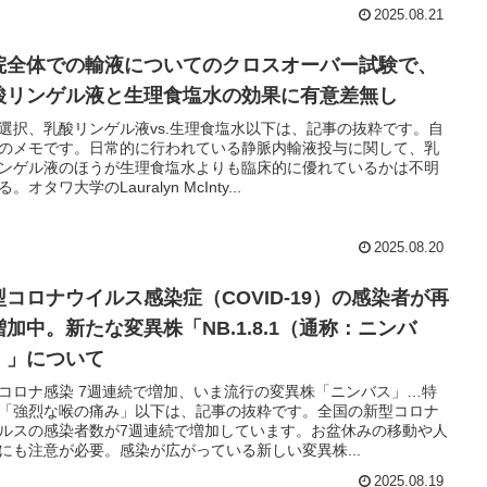
2025.08.21
院全体での輸液についてのクロスオーバー試験で、
酸リンゲル液と生理食塩水の効果に有意差無し
選択、乳酸リンゲル液vs.生理食塩水以下は、記事の抜粋です。自
のメモです。日常的に行われている静脈内輸液投与に関して、乳
ンゲル液のほうが生理食塩水よりも臨床的に優れているかは不明
。オタワ大学のLauralyn McInty...
2025.08.20
型コロナウイルス感染症（COVID-19）の感染者が再
増加中。新たな変異株「NB.1.8.1（通称：ニンバ
）」について
コロナ感染 7週連続で増加、いま流行の変異株「ニンバス」…特
「強烈な喉の痛み」以下は、記事の抜粋です。全国の新型コロナ
ルスの感染者数が7週連続で増加しています。お盆休みの移動や人
にも注意が必要。感染が広がっている新しい変異株...
2025.08.19