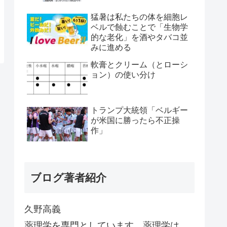
猛暑は私たちの体を細胞レ
ベルで蝕むことで「生物学
的な老化」を酒やタバコ並
みに進める
軟膏とクリーム（とローシ
ョン）の使い分け
トランプ大統領「ベルギー
が米国に勝ったら不正操
作」
ブログ著者紹介
久野高義
薬理学を専門としています。薬理学は、