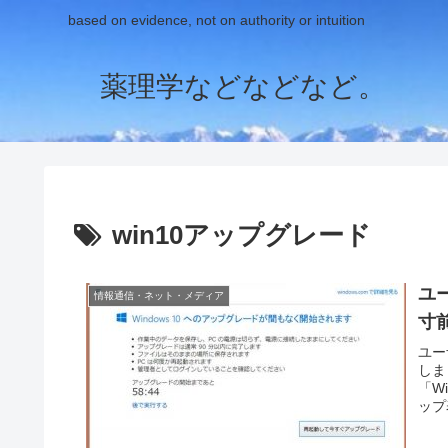
based on evidence, not on authority or intuition
薬理学などなどなど。
win10アップグレード
ユ
情報通信・ネット・メディア
寸
ユー
しま
「W
ップ表