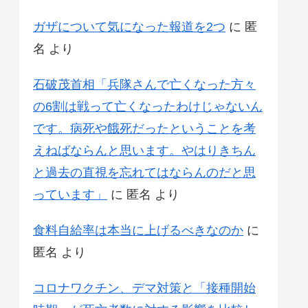
ガザについて気になった報道を2つ
に
匿
名
より
石破茂首相「兵隊さんで亡くなった方々
の6割は戦って亡くなったわけじゃないん
です。病死や餓死だったということを考
えねばならんと思います。やはりきちん
と過去の直視を忘れてはならんのだと思
っています」
に
匿名
より
食料自給率は本当に上げるべきなのか
に
匿名
より
コロナワクチン、デマ対策と「接種開始